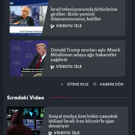
İsrail televizyonunda birbirlerine
girdiler: Bizim yeminli
düşmanımızsınız, katiller
VIDEOYU İZLE
Donald Trump sınırları aştı: Mısırlı
Müslüman adaya ağır hakaretler
yağdırdı
VIDEOYU İZLE
SİTENE EKLE
HABERE DÖN
Sıradaki Video
Sosyal medya üzerinden casusluk
iddiası! İsrail: İran bitcoin'le ajan
devşiriyor
VIDEOYU İZLE