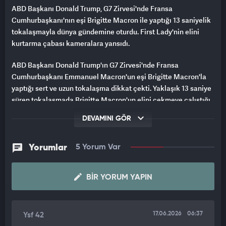
ABD Başkanı Donald Trump, G7 Zirvesi'nde Fransa
Cumhurbaşkanı'nın eşi Brigitte Macron ile yaptığı 13 saniyelik
tokalaşmayla dünya gündemine oturdu. First Lady'nin elini
kurtarma çabası kameralara yansıdı.
ABD Başkanı Donald Trump'ın G7 Zirvesi'nde Fransa
Cumhurbaşkanı Emmanuel Macron'un eşi Brigitte Macron'la
yaptığı sert ve uzun tokalaşma dikkat çekti. Yaklaşık 13 saniye
süren tokalaşmada Brigitte Macron'un elini çekmeye çalıştığı
görüldü.
DEVAMINI GÖR
Trump ve Fransa Cumhurbaşkanı Emmanuel Macron, yaklaşık
10 yıldır kamuoyu önünde yaptıkları sert ve uzun
Yorumlar
5 Yorum Var
tokalaşmalarla biliniyor. Trump bu kez benzer bir tokalaşmayı
Macron'la değil, eşi Brigitte Macron'la gerçekleştirdi.
BIR YORUM YAPIN
13 SANİYELİK ZORAKİ TUTUŞ
Yaklaşık 13 saniye süren tokalaşma sırasında Brigitte
17.06.2026
06:37
Ysf 42
Macron'un birkaç kez elini geri çekmeye çalıştığı, Trump'ın ise