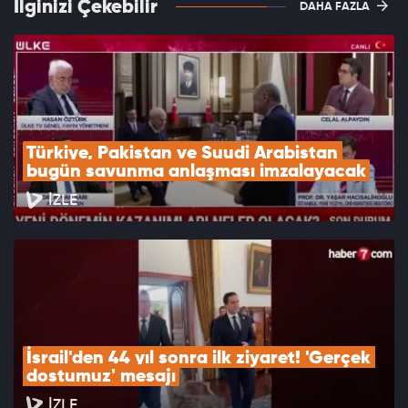
İlginizi Çekebilir
DAHA FAZLA
Türkiye, Pakistan ve Suudi Arabistan 
bugün savunma anlaşması imzalayacak
İZLE
İsrail'den 44 yıl sonra ilk ziyaret! 'Gerçek 
dostumuz' mesajı
İZLE