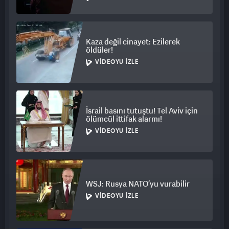
Kaza değil cinayet: Ezilerek
öldüler!
VIDEOYU İZLE
İsrail basını tutuştu! Tel Aviv için
ölümcül ittifak alarmı!
VIDEOYU İZLE
WSJ: Rusya NATO’yu vurabilir
VIDEOYU İZLE