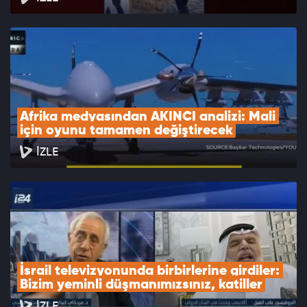
Afrika medyasından AKINCI analizi: Mali 
için oyunu tamamen değiştirecek
İZLE
İsrail televizyonunda birbirlerine girdiler: 
Bizim yeminli düşmanımızsınız, katiller
İZLE