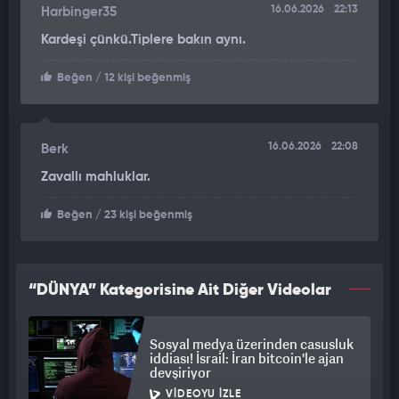
açıklamaların "şık olmadığını" ve "bir devlet adamına
16.06.2026
22:13
Harbinger35
yakışmadığını" söylemişti.
Kardeşi çünkü.Tiplere bakın aynı.
Beğen
/ 12 kişi beğenmiş
16.06.2026
22:08
Berk
Zavallı mahluklar.
Beğen
/ 23 kişi beğenmiş
“DÜNYA” Kategorisine Ait Diğer Videolar
Sosyal medya üzerinden casusluk
iddiası! İsrail: İran bitcoin'le ajan
devşiriyor
VIDEOYU İZLE