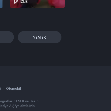
İZLE
YEMEK
i
Otomobil
toğrafların FSEK ve Basın
ya A.Ş.'ye aittir. İzin