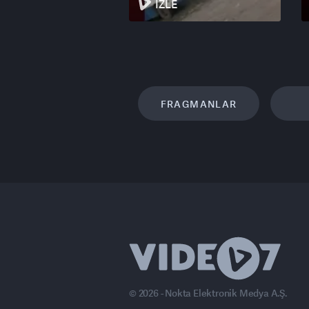
İZLE
sorumluluk almaya zorlamayı hedefliy
devriye ve güvenlik maliyetlerini t
ve İngiltere gibi ülkelerin donanmala
oluşturmayı amaçladığını belirtiyor. 
askeri olarak sahada yer almış olac
FRAGMANLAR
© 2026 - Nokta Elektronik Medya A.Ş.