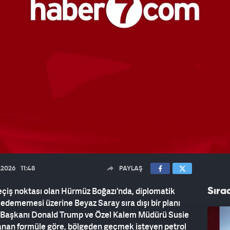
6.2026
11:48
PAYLAŞ
 geçiş noktası olan Hürmüz Boğazı'nda, diplomatik
Sıra
dememesi üzerine Beyaz Saray sıra dışı bir planı
 Başkanı Donald Trump ve Özel Kalem Müdürü Susie
lanan formüle göre, bölgeden geçmek isteyen petrol