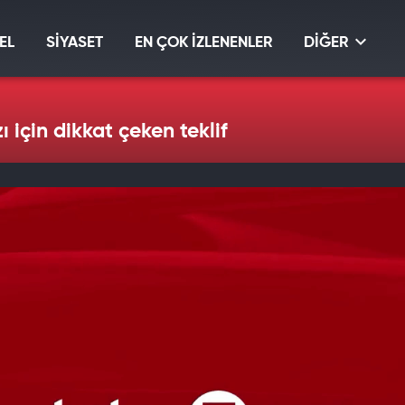
EL
SİYASET
EN ÇOK İZLENENLER
DİĞER
için dikkat çeken teklif