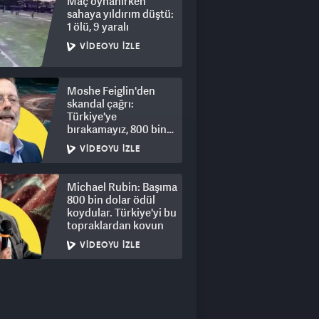
Maç oynanırken
sahaya yıldırım düştü:
1 ölü, 9 yaralı
VIDEOYU İZLE
Moshe Feiglin'den
skandal çağrı:
Türkiye'ye
bırakamayız, 800 bin
kişi için derhal sürgün!
VIDEOYU İZLE
Michael Rubin: Başıma
800 bin dolar ödül
koydular. Türkiye'yi bu
topraklardan kovun
VIDEOYU İZLE