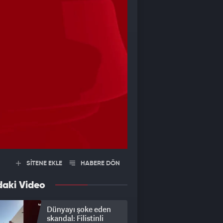
SİTENE EKLE
HABERE DÖN
daki Video
Dünyayı şoke eden
skandal: Filistinli