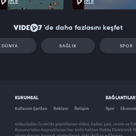
İZLE
İZLE
or. Eski bir yönetim yetkilisi, ABD'nin bölgedeki
ek başına üstlenmek istemediğini, bu hamleyle Fransa
rını Körfez'e çekerek ortak bir caydırıcılık gücü
Böylece olası bir yeni gerilimde, Avrupa ülkeleri de
'de daha fazlasını keşfet
ak.
DÜNYA
SAĞLIK
SPOR
KURUMSAL
BAĞLANTILAR
Kullanım Şartları
Reklam
İletişim
Spor
Ekonom
video.haber7.com'da yayımlanan video, haber, yazı, resim ve fo
Kanunu'ndan kaynaklanan her türlü hakları Nokta Elektronik Med
alınmaksızın, kaynak gösterilerek dahi iktibas edilemez.