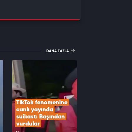
DAHA FAZLA
TikTok fenomenine 
canlı yayında 
suikast: Başından 
vurdular