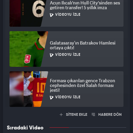
Acun Ilıcalı'nın Hull City'sinden ses
getiren transfer! 5 yıllık imza
VIDEOYU İZLE
Galatasaray’ın Batrakov Hamlesi
ortaya çıktı!
VIDEOYU İZLE
Forması çıkarılan gence Trabzon
cephesinden özel Salah forması
jesti!
VIDEOYU İZLE
SİTENE EKLE
HABERE DÖN
Sıradaki Video