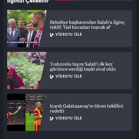
İlginizi Çekebilir
Belediye başkanından Salah'a ilginç
teklif: 'Gel buradan toprak al'
VIDEOYU İZLE
Trabzonlu teyze Salah'ı ilk kez
görünce verdiği tepki viral oldu
VIDEOYU İZLE
Icardı Galatasaray'ın tören teklifini
redetti
VIDEOYU İZLE