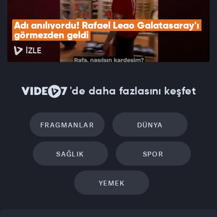
Adı anılıyordu! Rafael Leao Galatasaray'ı 
görmezden geldi
İZLE
'de daha fazlasını keşfet
FRAGMANLAR
DÜNYA
SAĞLIK
SPOR
YEMEK