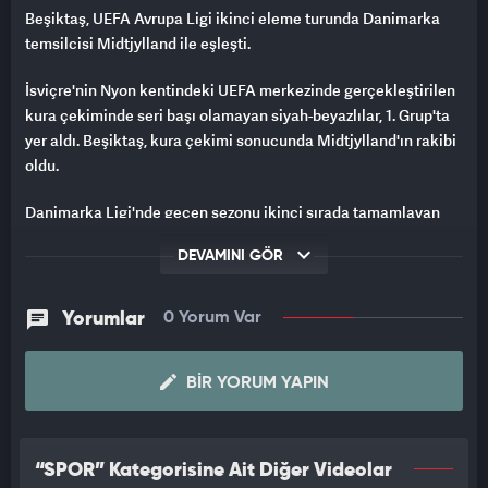
Beşiktaş, UEFA Avrupa Ligi ikinci eleme turunda Danimarka
temsilcisi Midtjylland ile eşleşti.
İsviçre'nin Nyon kentindeki UEFA merkezinde gerçekleştirilen
kura çekiminde seri başı olamayan siyah-beyazlılar, 1. Grup'ta
yer aldı. Beşiktaş, kura çekimi sonucunda Midtjylland'ın rakibi
oldu.
Danimarka Ligi'nde geçen sezonu ikinci sırada tamamlayan
Midtjylland'da milli futbolcu Aral Şimşir forma giyiyor.
DEVAMINI GÖR
Eşleşmede ilk maçlar 23 Temmuz'da, rövanşları ise 30
Temmuz'da oynanacak.
Yorumlar
0 Yorum Var
BIR YORUM YAPIN
“SPOR” Kategorisine Ait Diğer Videolar