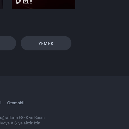
İZLE
YEMEK
i
Otomobil
toğrafların FSEK ve Basın
ya A.Ş.'ye aittir. İzin