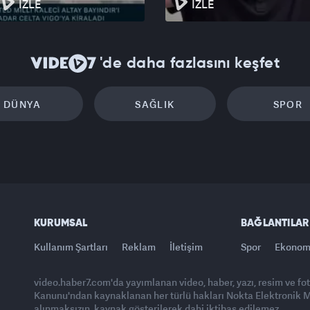
İZLE
İZLE
'de daha fazlasını keşfet
DÜNYA
SAĞLIK
SPOR
KURUMSAL
BAĞLANTILAR
Kullanım Şartları
Reklam
İletişim
Spor
Ekonom
video.haber7.com'da yayımlanan video, haber, yazı, resim ve fo
Kanunu'ndan kaynaklanan her türlü hakları Nokta Elektronik Med
alınmaksızın, kaynak gösterilerek dahi iktibas edilemez.