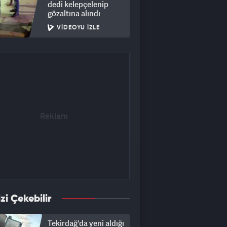
dedi kelepçelenip
gözaltına alındı
VIDEOYU İZLE
izi Çekebilir
Tekirdağ'da yeni aldığı