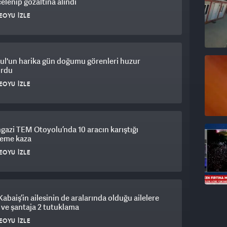
elenip gözaltına alındı
EOYU İZLE
ul'un harika gün doğumu görenleri huzur
urdu
EOYU İZLE
gazi TEM Otoyolu’nda 10 aracın karıştığı
leme kaza
EOYU İZLE
Kabaiş’in ailesinin de aralarında olduğu ailelere
 ve şantaja 2 tutuklama
EOYU İZLE