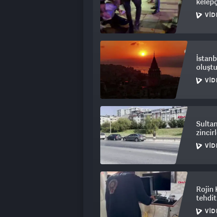
kelepç
VID
İstanb
oluşt
VID
Sultan
zincir
VID
Rojin 
tehdit
VID