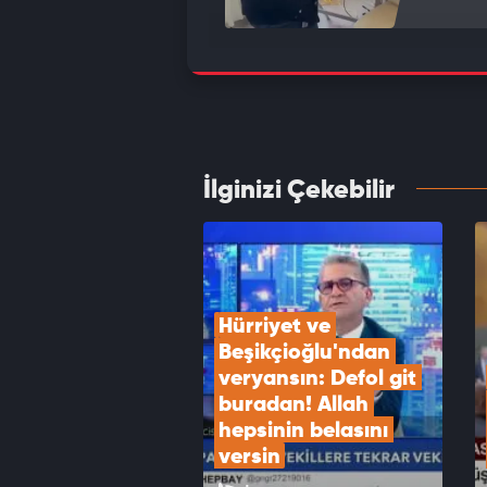
Terörs
geldi
VID
İlginizi Çekebilir
Kütahy
VID
Hürriyet ve 
Beşikçioğlu'ndan 
veryansın: Defol git 
buradan! Allah 
hepsinin belasını 
versin