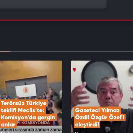
üz Türkiye yasası teklifine komisyondan onay
EOYU İZLE
a’da feci trafik kazasında 1 kişi hayatını kaybetii
EOYU İZLE
Terörsüz Türkiye 
teklifi Meclis'te: 
Gazeteci Yılmaz 
Komisyon'da gergin 
Özdil Özgür Özel'i 
anlar
eleştirdi!