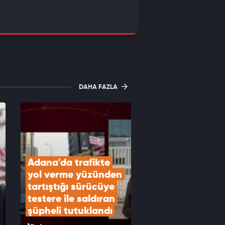
DAHA FAZLA
Adana'da trafikte 
yol verme yüzünden 
tartıştığı sürücüye 
testere ile saldıran 
şüpheli tutuklandı