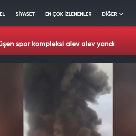
EL
SİYASET
EN ÇOK İZLENENLER
DİĞER
üşen spor kompleksi alev alev yandı