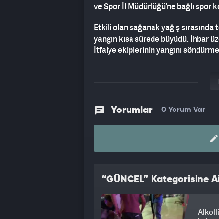
ve Spor İl Müdürlüğü’ne bağlı spor 
Etkili olan sağanak yağış sırasında 
yangın kısa sürede büyüdü. İhbar üzer
İtfaiye ekiplerinin yangını söndürme
Yorumlar
0 Yorum Var
“GÜNCEL” Kategorisine Ai
Alkoll