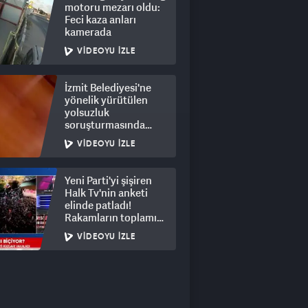
motoru mezarı oldu:
Feci kaza anları
kamerada
VIDEOYU İZLE
İzmit Belediyesi'ne
yönelik yürütülen
yolsuzluk
soruşturmasında
rüşvet görüntüleri
VIDEOYU İZLE
ortaya çıktı
Yeni Parti'yi şişiren
Halk Tv'nin anketi
elinde patladı!
Rakamların toplamı
dalga konusu oldu
VIDEOYU İZLE