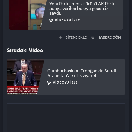
Yeni Partili hırsız sürüsü AK Partili
adaya verilen bu oyu geçersiz
saydı.
VIDEOYU İZLE
SİTENE EKLE
HABERE DÖN
Sıradaki Video
Cumhurbaşkanı Erdoğan'da Suudi
Arabistan'a kritik ziyaret
VIDEOYU İZLE