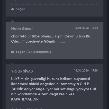
Beğen
18.06.2026
17:52
Metin Güner
chp/fetö Entübe olmuş... Fişini Çekin Bitsin Bu
Çile... !!! Ebediyete Gömün ........
Beğen
/ 2 kişi beğenmiş
18.06.2026
17:28
Yiğido SİVAS
ÜLKE mizin güvenliği huzuru istikrarı büyümesi
ilerlemesi ahlaki değerleri ni tamamıyla C H P
TAHRİP ediyor engelliyor her kötülüğü yapıyor CHP
nin kapatılması elzem değil kesin kes
KAPATILMALIDIR