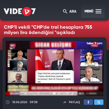
MENÜ
ARA
CHP'li vekili "CHP'de trol hesaplara 755
milyon lira ödendiğini "açıkladı
18.06.2026
09:38
PAYLAŞ