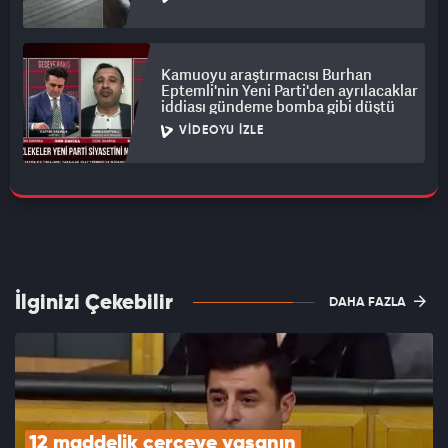
Kamuoyu araştırmacısı Burhan
Eptemli'nin Yeni Parti'den ayrılacaklar
iddiası gündeme bomba gibi düştü
VIDEOYU İZLE
İlginizi Çekebilir
DAHA FAZLA
12 maddelik çerçeve yasanın 