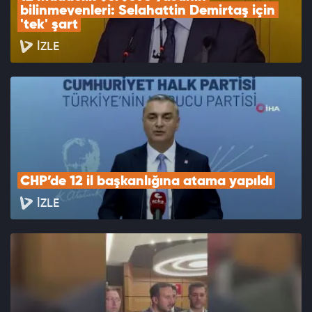
bilinmeyenleri: Selahattin Demirtaş için 
'tek' şart
İZLE
CHP’de 12 il başkanlığına atama yapıldı
İZLE