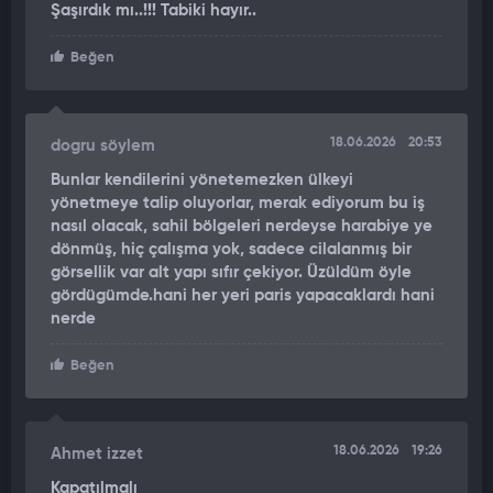
Şaşırdık mı..!!! Tabiki hayır..
Beğen
18.06.2026
20:53
dogru söylem
Bunlar kendilerini yönetemezken ülkeyi
yönetmeye talip oluyorlar, merak ediyorum bu iş
nasıl olacak, sahil bölgeleri nerdeyse harabiye ye
dönmüş, hiç çalışma yok, sadece cilalanmış bir
görsellik var alt yapı sıfır çekiyor. Üzüldüm öyle
gördügümde.hani her yeri paris yapacaklardı hani
nerde
Beğen
18.06.2026
19:26
Ahmet izzet
Kapatılmalı