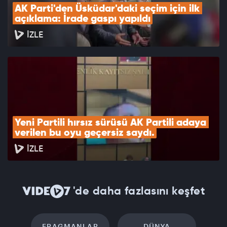
AK Parti'den Üsküdar'daki seçim için ilk 
açıklama: İrade gaspı yapıldı
İZLE
Yeni Partili hırsız sürüsü AK Partili adaya 
verilen bu oyu geçersiz saydı.
İZLE
'de daha fazlasını keşfet
FRAGMANLAR
DÜNYA