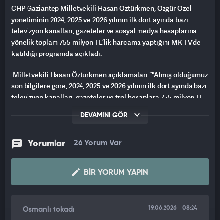
CHP Gaziantep Milletvekili Hasan Öztürkmen, Özgür Özel
yönetiminin 2024, 2025 ve 2026 yılının ilk dört ayında bazı
televizyon kanalları, gazeteler ve sosyal medya hesaplarına
yönelik toplam 755 milyon TL’lik harcama yaptığını MK TV’de
katıldığı programda açıkladı.
Milletvekili Hasan Öztürkmen açıklamaları “"Almış olduğumuz
son bilgilere göre, 2024, 2025 ve 2026 yılının ilk dört ayında bazı
televizyon kanalları, gazeteler ve trol hesaplara 755 milyon TL
ödenmiş. Bugün genel merkezden sayman görevinde bulunan
DEVAMINI GÖR
genel başkan yardımcımızın verdiği bilgilere göre, bu her gün
Kılıçdaroğlu'nu eleştiren, gerçekleri çarpıtan, gerçekleri
göstermeyen, propaganda kanalı haline gelmiş bazı kanallar,
Yorumlar
26 Yorum Var
gazeteler ve trol hesaplara 755 milyon TL ödenmiş. Bunları göz
önüne aldığımızda sayın Özgür Özel ve arkadaşlarının
BIR YORUM YAPIN
kamuoyuna ve seçmenlerine yaymaya çalıştığı bu korkunun
gerçek olmadığı, hukuksal bir dayanağının olmadığı,
tamamiyle gerçekleri çarpıtmaya yönelik açıklamalar."”
19.06.2026
08:24
Osmanlı tokadı