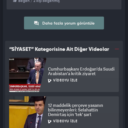
Beğen
/ 2 kişi beğenmiş
Daha fazla yorum görüntüle
“SİYASET” Kategorisine Ait Diğer Videolar
Cumhurbaşkanı Erdoğan'da Suudi
Arabistan'a kritik ziyaret
VIDEOYU İZLE
12 maddelik çerçeve yasanın
bilinmeyenleri: Selahattin
Demirtaş için 'tek' şart
VIDEOYU İZLE