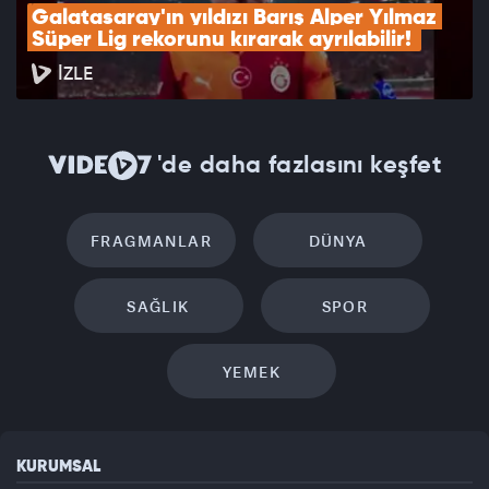
Galatasaray'ın yıldızı Barış Alper Yılmaz 
Süper Lig rekorunu kırarak ayrılabilir! 
İZLE
'de daha fazlasını keşfet
FRAGMANLAR
DÜNYA
SAĞLIK
SPOR
YEMEK
KURUMSAL