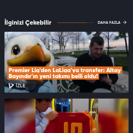
İlginizi Çekebilir
DAHA FAZLA
Premier Lig'den LaLiga'ya transfer: Altay 
Bayındır'ın yeni takımı belli oldu!
İZLE