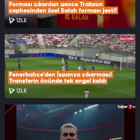
Forması çıkarılan gence Trabzon 
cephesinden özel Salah forması jesti!
İZLE
Fenerbahçe'den İspanya çıkarması! 
Transferin önünde tek engel kaldı
İZLE