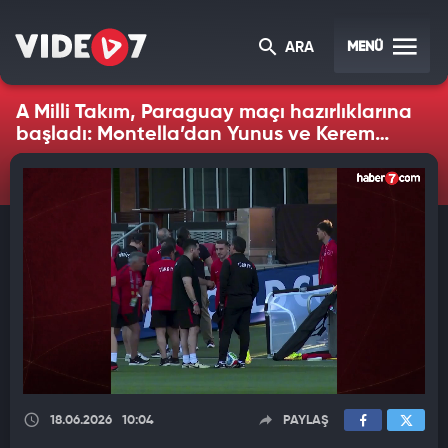
MENÜ
ARA
A Milli Takım, Paraguay maçı hazırlıklarına
başladı: Montella’dan Yunus ve Kerem
görüşmesi
18.06.2026
10:04
PAYLAŞ