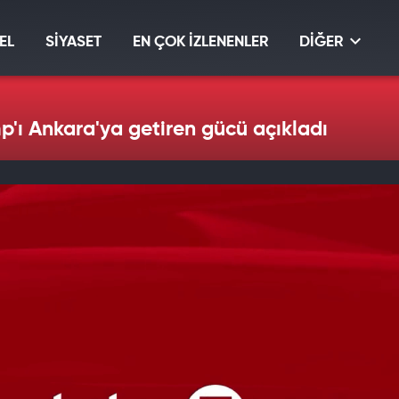
EL
SİYASET
EN ÇOK İZLENENLER
DİĞER
'ı Ankara'ya getiren gücü açıkladı