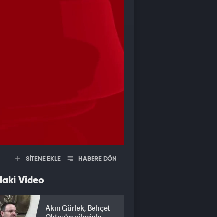
SİTENE EKLE
HABERE DÖN
daki Video
Akın Gürlek, Behçet
Oktay'ın ailesiyle