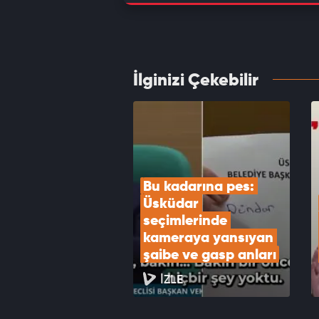
CHP'li
VID
İlginizi Çekebilir
Özgür 
Çiçek'
VID
Bu kadarına pes: 
Üsküdar 
seçimlerinde 
kameraya yansıyan 
şaibe ve gasp anları
İZLE