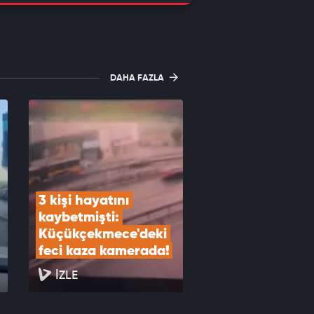
DAHA FAZLA
3 kişi hayatını 
kaybetmişti: 
Küçükçekmece'deki 
feci kaza kamerada!
İZLE