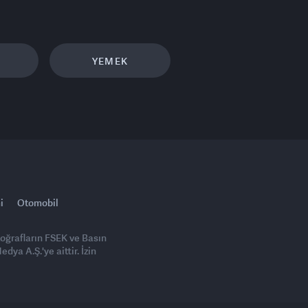
YEMEK
i
Otomobil
toğrafların FSEK ve Basın
ya A.Ş.'ye aittir. İzin