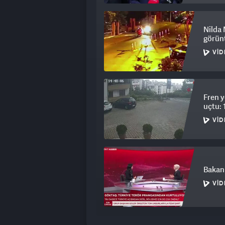
Nilda 
görünt
VID
Fren y
uçtu: 1
VID
Bakan 
VID