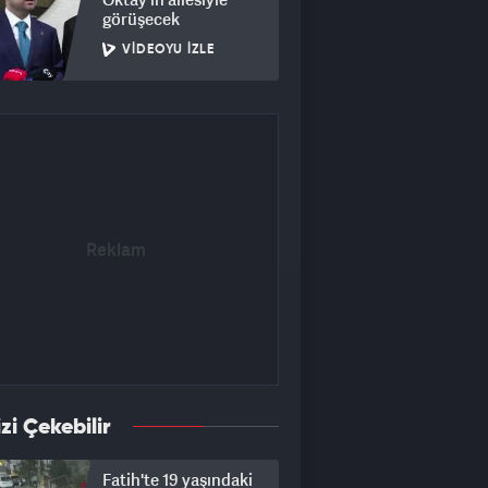
görüşecek
VIDEOYU İZLE
izi Çekebilir
Fatih'te 19 yaşındaki