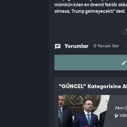
mümkün kılan en önemli faktör old
olmasa, Trump gelmeyecekti" dedi
Yorumlar
0 Yorum Var
“GÜNCEL” Kategorisine Ai
Akın G
VID