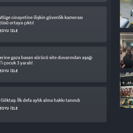
Müge cinayetine ilişkin güvenlik kamerası
üsü ortaya çıktı!
EOYU İZLE
erine gaza basan sürücü site duvarından aşağı
’i çocuk 3 yaralı!
EOYU İZLE
Göktaş: İlk defa aylık alma hakkı tanındı
EOYU İZLE