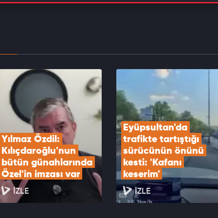
 belediyelerde aynı yöntemle dev vurgun!
EOYU İZLE
Özel'in rüşvet aldığını sevgilisine yazan İlkay
i desteklediği sözleri yeniden gündem oldu
EOYU İZLE
Eyüpsultan'da 
Yılmaz Özdil: 
trafikte tartıştığı 
Kılıçdaroğlu'nun 
sürücünün önünü 
bütün günahlarında 
kesti: 'Kafanı 
Özel'in imzası var
keserim'
İZLE
İZLE