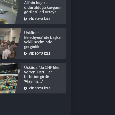
Ali'nin bıçakla
öldürüldüğü kavganın
görüntüleri ortaya
çıktı: 8 gözaltı
VIDEOYU İZLE
Üsküdar
Belediyesi'nde başkan
vekili seçiminde
gerginlik
VIDEOYU İZLE
Üsküdar’da CHP'liler
ve Yeni Partililer
birbirine girdi:
‘Alayınızı…’
VIDEOYU İZLE