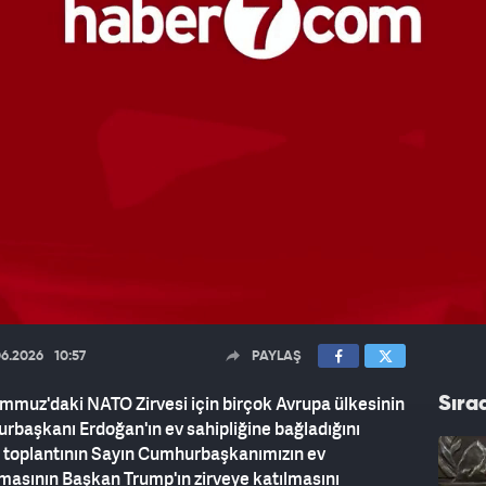
06.2026
10:57
PAYLAŞ
emmuz'daki NATO Zirvesi için birçok Avrupa ülkesinin
Sıra
urbaşkanı Erdoğan'ın ev sahipliğine bağladığını
, toplantının Sayın Cumhurbaşkanımızın ev
lmasının Başkan Trump'ın zirveye katılmasını