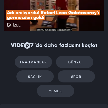
Adı anılıyordu! Rafael Leao Galatasaray'ı 
görmezden geldi
İZLE
'de daha fazlasını keşfet
FRAGMANLAR
DÜNYA
SAĞLIK
SPOR
YEMEK