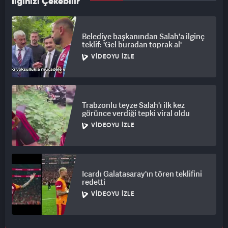
İlginizi Çekebilir
Belediye başkanından Salah'a ilginç
teklif: 'Gel buradan toprak al'
VIDEOYU İZLE
Trabzonlu teyze Salah'ı ilk kez
görünce verdiği tepki viral oldu
VIDEOYU İZLE
Icardı Galatasaray'ın tören teklifini
redetti
VIDEOYU İZLE