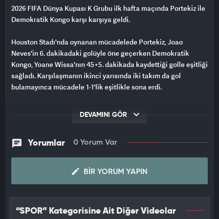
2026 FIFA Dünya Kupası K Grubu ilk hafta maçında Portekiz ile
Demokratik Kongo karşı karşıya geldi.
Houston Stadı'nda oynanan mücadelede Portekiz, Joao
Neves'in 6. dakikadaki golüyle öne geçerken Demokratik
Kongo, Yoane Wissa'nın 45+5. dakikada kaydettiği golle eşitliği
sağladı. Karşılaşmanın ikinci yarısında iki takım da gol
bulamayınca mücadele 1-1'lik eşitlikle sona erdi.
RONALDO ELEŞTİRİLERİN ODAĞINDA
DEVAMINI GÖR
Mücadelede beklenen etkiyi gösteremeyen ve özellikle ilk
yarıda istatistiklerde yokları oynayan Cristiano Ronaldo, maçın
Yorumlar
0 Yorum Var
ardından eleştirilerin hedefi haline geldi.
BIR YORUM YAPIN
“SPOR” Kategorisine Ait Diğer Videolar