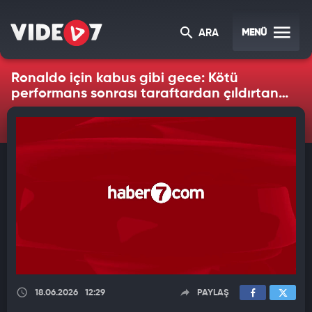
MENÜ
ARA
Ronaldo için kabus gibi gece: Kötü
performans sonrası taraftardan çıldırtan
tezahürat
18.06.2026
12:29
PAYLAŞ