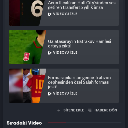
Acun Ilıcalı'nın Hull City'sinden ses
getiren transfer! 5 yıllık imza
VIDEOYU İZLE
Galatasaray’ın Batrakov Hamlesi
ortaya çıktı!
VIDEOYU İZLE
Forması çıkarılan gence Trabzon
cephesinden özel Salah forması
jesti!
VIDEOYU İZLE
SİTENE EKLE
HABERE DÖN
Sıradaki Video