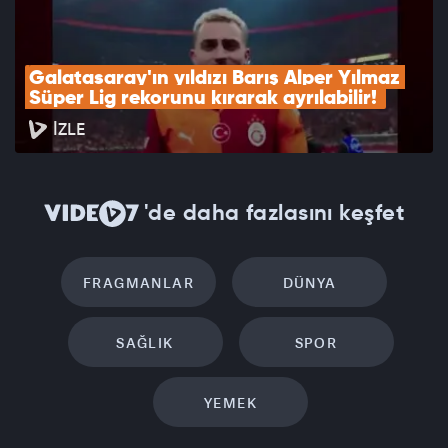
Galatasaray'ın yıldızı Barış Alper Yılmaz 
Süper Lig rekorunu kırarak ayrılabilir! 
İZLE
'de daha fazlasını keşfet
FRAGMANLAR
DÜNYA
SAĞLIK
SPOR
YEMEK