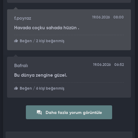
19.06.2026
08:00
f.poyraz
Havada coçku sahada hüzün .
Beğen
/ 2 kişi beğenmiş
19.06.2026
06:52
Bafralı
Bu dünya zengine güzel.
Beğen
/ 6 kişi beğenmiş
Daha fazla yorum görüntüle