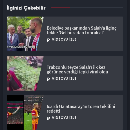
İlginizi Çekebilir
Belediye başkanından Salah'a ilginç
teklif: 'Gel buradan toprak al'
VIDEOYU İZLE
Trabzonlu teyze Salah'ı ilk kez
görünce verdiği tepki viral oldu
VIDEOYU İZLE
Icardı Galatasaray'ın tören teklifini
redetti
VIDEOYU İZLE