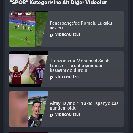
“SPOR” Kategorisine Ait Diğer Videolar
Fenerbahçe'de Romelu Lukaku
sesleri
VIDEOYU İZLE
Trabzonspor Mohamed Salah
transferi ile daha şimdiden
kasasını doldurdu!
VIDEOYU İZLE
Altay Bayındır'ın akıcı İspanyolcası
gündem oldu
VIDEOYU İZLE