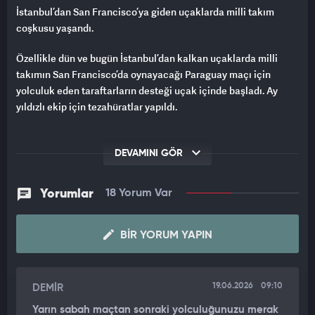
İstanbul’dan San Francisco’ya giden uçaklarda milli takım
coşkusu yaşandı.
Özellikle dün ve bugün İstanbul’dan kalkan uçaklarda milli
takımın San Francisco’da oynayacağı Paraguay maçı için
yolculuk eden taraftarların desteği uçak içinde başladı. Ay
yıldızlı ekip için tezahüratlar yapıldı.
DEVAMINI GÖR
Yorumlar
18 Yorum Var
BIR YORUM YAPIN
19.06.2026
09:10
DEMİR
Yarın sabah maçtan sonraki yolculuğunuzu merak