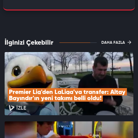
İlginizi Çekebilir
DAHA FAZLA
Premier Lig'den LaLiga'ya transfer: Altay 
Bayındır'ın yeni takımı belli oldu!
İZLE