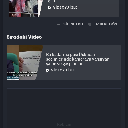
çıktı
VIDEOYU İZLE
SİTENE EKLE
HABERE DÖN
Sıradaki Video
Bu kadarına pes: Üsküdar
seçimlerinde kameraya yansıyan
şaibe ve gasp anları
VIDEOYU İZLE