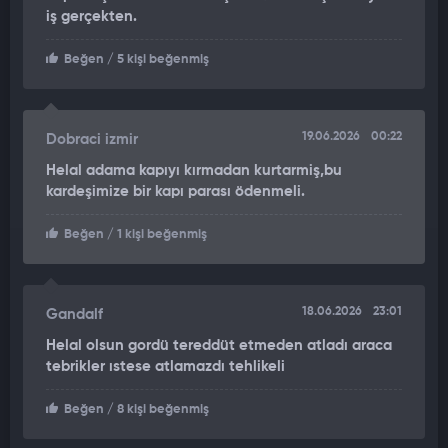
iş gerçekten.
Beğen
/ 5 kişi beğenmiş
19.06.2026
00:22
Dobraci izmir
Helal adama kapıyı kırmadan kurtarmiş,bu
kardeşimize bir kapı parası ödenmeli.
Beğen
/ 1 kişi beğenmiş
18.06.2026
23:01
Gandalf
Helal olsun gordü tereddüt etmeden atladı araca
tebrikler ıstese atlamazdı tehlikeli
Beğen
/ 8 kişi beğenmiş