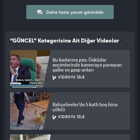
Daha fazla yorum görüntüle
“GÜNCEL” Kategorisine Ait Diğer Videolar
Bu kadarına pes: Üsküdar
seçimlerinde kameraya yansıyan
şaibe ve gasp anları
VIDEOYU İZLE
Bahçelievler’de 5 katlı boş bina
çöktü
VIDEOYU İZLE