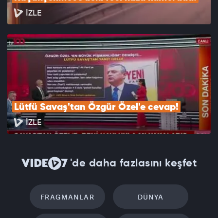
İZLE
Lütfü Savaş'tan Özgür Özel'e cevap!
İZLE
'de daha fazlasını keşfet
FRAGMANLAR
DÜNYA