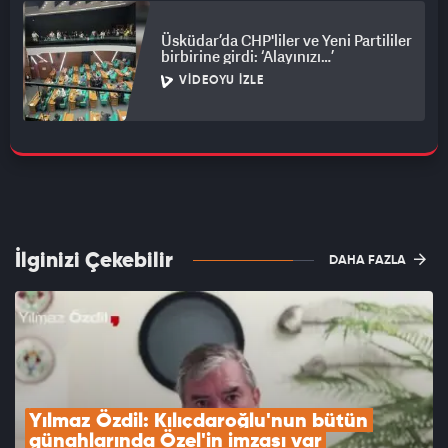
Üsküdar’da CHP'liler ve Yeni Partililer
birbirine girdi: ‘Alayınızı…’
VIDEOYU İZLE
İlginizi Çekebilir
DAHA FAZLA
Yılmaz Özdil: Kılıçdaroğlu'nun bütün 
günahlarında Özel'in imzası var