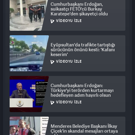
Cumhurbaşkanı Erdoğan,
suikastçı FETÖ'cü Burkay
Karatepe'den şikayetçi oldu
VIDEOYU İZLE
Eyüpsultan'da trafikte tartıştığı
sürücünün önünü kesti: 'Kafanı
keserim'
VIDEOYU İZLE
Cumhurbaşkanı Erdoğan:
Türkiye'yi terörden kurtarmayı
hedefleyen adım hayırlı olsun
VIDEOYU İZLE
Menderes Belediye Başkanı İlkay
Çiçek'in skandal mesajları ortaya