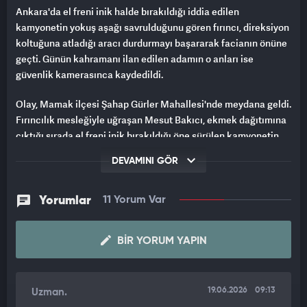
Ankara'da el freni inik halde bırakıldığı iddia edilen
kamyonetin yokuş aşağı savrulduğunu gören fırıncı, direksiyon
koltuğuna atladığı aracı durdurmayı başararak facianın önüne
geçti. Günün kahramanı ilan edilen adamın o anları ise
güvenlik kamerasınca kaydedildi.
Olay, Mamak ilçesi Şahap Gürler Mahallesi'nde meydana geldi.
Fırıncılık mesleğiyle uğraşan Mesut Bakıcı, ekmek dağıtımına
çıktığı sırada el freni inik bırakıldığı öne sürülen kamyonetin
aşağıya doğru savrulduğunu fark etti. Aracın içinde kimse
DEVAMINI GÖR
olmadığını gören Bakıcı, şoför koltuğuna atladığı kamyoneti
durdurmayı başardı. Kamyonetin çarptığı bir araçta ise hasar
oluştu.Gösterdiği davranışıyla faciadan kıl payıyla dönülmesini
Yorumlar
11 Yorum Var
sağlayan Bakıcı, çevredeki diğer vatandaşlarca taktir edildi.
BIR YORUM YAPIN
Kendisini kahraman gibi hissettiğini söyleyen Bakıcı, o anlarla
ilgili şöyle konuştu:
"Ekmekleri bırakmak için bakkala gitmiştim. Dışarı çıktığımda
19.06.2026
09:13
Uzman.
bir kamyonetin üzerimize geldiğini gördüm. Aracın kapısı