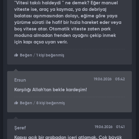
"Vitesi takılı haldeydi " ne demek? Eğer manuel
açıktı. Müdahale etmek için ilk başta biraz tereddüt ettim.
viteste ise, araç ya kaymaz, ya da debriyaj
Daha sonra kendi canımı riske atarak aracı durdurmayı
balatası aşınmasından dolayı, eğime gõre yaya
başardım. Kamyonetin el çekili durumda değildi. Vitesi de takılı
yürüme sürati ile hafif bir hızla hareket eder veya
haldeydi. Büyük ihtimalle o nedenden dolayı kontrolden çıktı.
boş vitese atar. Otomatik viteste zaten park
Büyük bir faciayı önledik. Aracın sahiplerini o sırada olay
moduna almadan frenden ayağını çekip inmek
yerinde göremedim. Teşekkür etmelerini bekliyorum. Kendimi
için kapı açsa uyarı verir.
kahraman gibi hissettim. Orada bisiklete binen çocuklar vardı.
Belki de onların hayatını kurtardım. Çevredekiler yanıma geldi.
Beğen
/ 1 kişi beğenmiş
Bana tebriklerini ve teşekkürlerini ilettiler. Günün kahramanı
ilan edildim. Çok mutluyum.
19.06.2026
05:42
Ersun
Karşılığı Allah'tan bekle kardeşim!
Beğen
/ 8 kişi beğenmiş
19.06.2026
01:41
Şeref
Kapısı açık bir arabadan içeri atlamak. Çok büyük