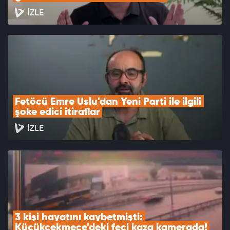
İZLE
Fetöcü Emre Uslu'dan Yeni Parti ile ilgili 
şoke edici itiraflar
İZLE
3 kişi hayatını kaybetmişti: 
Küçükçekmece'deki feci kaza kamerada!