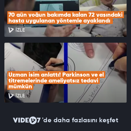
70 gün yoğun bakımda kalan 72 yaşındaki 
hasta uygulanan yöntemle ayaklandı 
İZLE
Uzman isim anlattı! Parkinson ve el 
titremelerinde ameliyatsız tedavi 
mümkün
İZLE
'de daha fazlasını keşfet