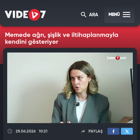
MENÜ
ARA
Memede ağrı, şişlik ve iltihaplanmayla
kendini gösteriyor
25.06.2026
10:21
PAYLAŞ