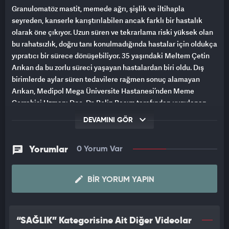
Granulomatöz mastit, memede ağrı, şişlik ve iltihapla
seyreden, kanserle karıştırılabilen ancak farklı bir hastalık
olarak öne çıkıyor. Uzun süren ve tekrarlama riski yüksek olan
bu rahatsızlık, doğru tanı konulmadığında hastalar için oldukça
yıpratıcı bir sürece dönüşebiliyor. 35 yaşındaki Meltem Çetin
Arıkan da bu zorlu süreci yaşayan hastalardan biri oldu. Dış
birimlerde aylar süren tedavilere rağmen sonuç alamayan
Arıkan, Medipol Mega Üniversite Hastanesi’nden Meme
Cerrahisi Uzmanı Doç. Dr. Pelin Basım tarafından uygulanan
doğru tanı ve kişiye özel tedaviyle sağlığına kavuştu.
DEVAMINI GÖR
KANSERLE KARIŞABİLİYOR, HASTALARI KORKUTUYOR
Yorumlar
0 Yorum Var
Granulomatöz mastitin memede iltihaplı bir tabloya yol açtığını
belirten Doç. Dr. Basım, “Granulomatöz mastit, memede
BIR YORUM YAPIN
iltihaplı ve enflamatuar bir hastalıktır. Kanserle ilişkili değildir
ancak memede ağrı, şişlik ve apse gibi belirtilerle ortaya
çıktığı için hastalarda ciddi kaygıya neden olabilir. Uzun süren
ve tekrarlama riski yüksek olan bir hastalık olduğu için
“SAĞLIK” Kategorisine Ait Diğer Videolar
hastalar açısından oldukça yıpratıcı bir tabloya