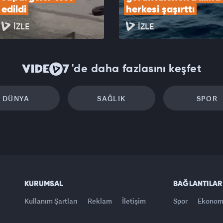
edildi
herkesi şaşırttı
İZLE
İZLE
'de daha fazlasını keşfet
DÜNYA
SAĞLIK
SPOR
KURUMSAL
BAĞLANTILAR
Kullanım Şartları
Reklam
İletişim
Spor
Ekonom