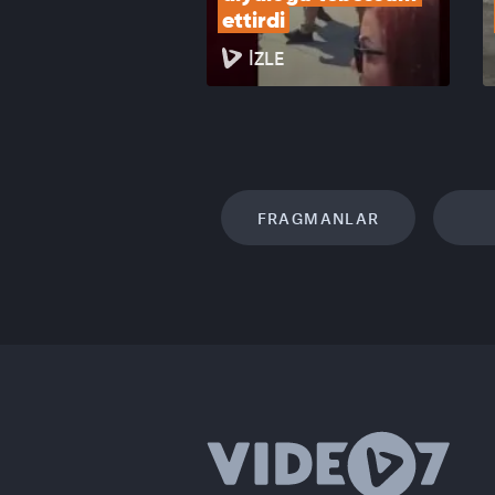
ettirdi
İZLE
FRAGMANLAR