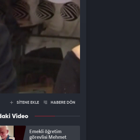
SİTENE EKLE
HABERE DÖN
daki Video
Emekli öğretim
görevlisi Mehmet