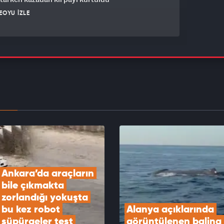
EOYU İZLE
i ne görüldü ne de duyuldu! İzmir'de obez
e börek verme kavgası.
EOYU İZLE
r çay tiryakisi! İnce belli bardaktan içti...
seten anlar kamerada
EOYU İZLE
Ankara’da araçların 
bile çıkmakta 
zorlandığı yokuşta 
bu kez robot 
Alanya açıklarında 
süpürgeler test 
görüntülenen balina 