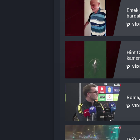
Emekli
bardak
VID
Hint 
kamera
VID
Roma,
VID
Drift 