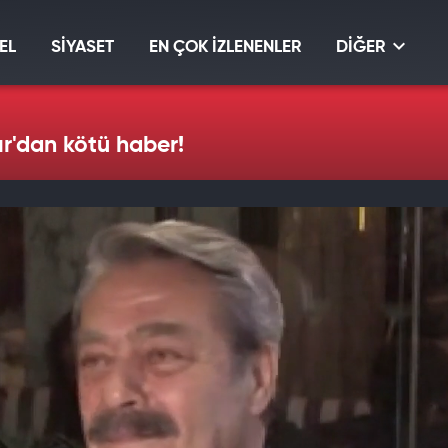
EL
SİYASET
EN ÇOK İZLENENLER
DİĞER
ır'dan kötü haber!