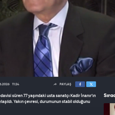
6.2026
11:24
PAYLAŞ
avisi süren 77 yaşındaki usta sanatçı Kadir İnanır'ın
Sıra
aylaşıldı. Yakın çevresi, durumunun stabil olduğunu