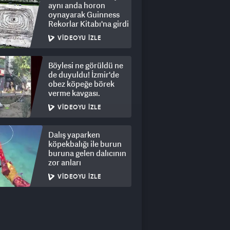
aynı anda horon
oynayarak Guinness
Rekorlar Kitabı'na girdi
VIDEOYU İZLE
Böylesi ne görüldü ne
de duyuldu! İzmir'de
obez köpeğe börek
verme kavgası.
VIDEOYU İZLE
Dalış yaparken
köpekbalığı ile burun
buruna gelen dalıcının
zor anları
VIDEOYU İZLE