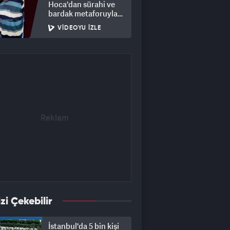
Hoca'dan sürahi ve
bardak metaforuyla
hayat dersi
VIDEOYU İZLE
izi Çekebilir
İstanbul'da 5 bin kişi