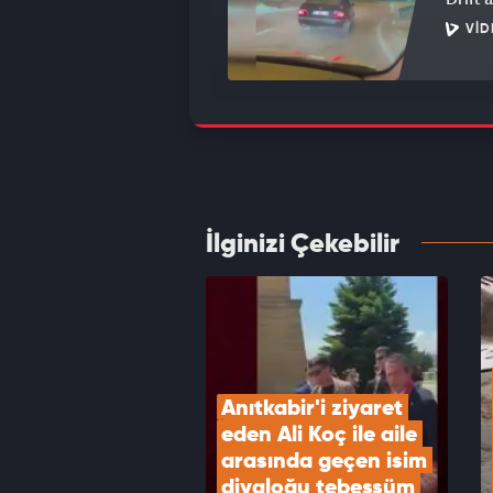
VID
Böyles
köpeğ
VID
İlginizi Çekebilir
Tam bi
Gülüm
VID
Anıtkabir'i ziyaret 
eden Ali Koç ile aile 
arasında geçen isim 
diyaloğu tebessüm 