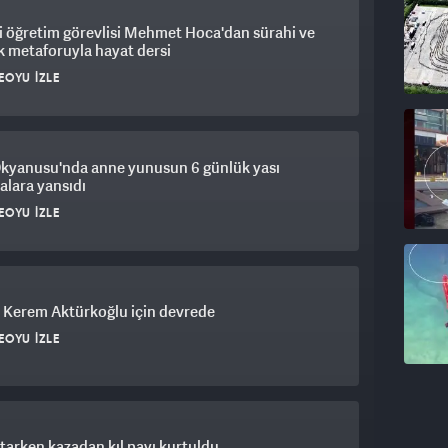
 öğretim görevlisi Mehmet Hoca'dan sürahi ve
 metaforuyla hayat dersi
EOYU İZLE
Okyanusu'nda anne yunusun 6 günlük yası
lara yansıdı
EOYU İZLE
 Kerem Aktürkoğlu için devrede
EOYU İZLE
atarken kazadan kıl payı kurtuldu