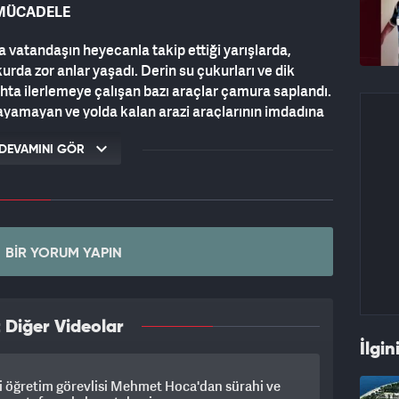
 MÜCADELE
a vatandaşın heyecanla takip ettiği yarışlarda,
rda zor anlar yaşadı. Derin su çukurları ve dik
ta ilerlemeye çalışan bazı araçlar çamura saplandı.
yamayan ve yolda kalan arazi araçlarının imdadına
eri yetişti.
DEVAMINI GÖR
DA
rdan havalandığı ve çamur havuzlarına hızla girdiği
Sosyal medyada büyük ilgi gören yarış görüntülerinde
yisi bu" ifadeleri ise organizasyonun iddiasını ortaya
BIR YORUM YAPIN
 Diğer Videolar
İlgin
a, heyecanın zirve yaptığı festivale ilişkin açıklama
 öğretim görevlisi Mehmet Hoca'dan sürahi ve