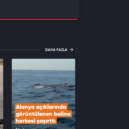
DAHA FAZLA
Alanya açıklarında 
görüntülenen balina 
herkesi şaşırttı