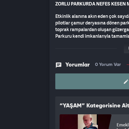
ZORLU PARKURDA NEFES KESEN
Etkinlik alanına akın eden çok sayıd
pilotlar çamur deryasına dönen parku
toprak rampalardan oluşan güzergah
Parkuru kendi imkanlarıyla tamamla
ise alanda hazır bekletilen iş makinel
HEYECAN DOLU ANLAR KAMERA
Yorumlar
0 Yorum Var
Yarışlar sırasında araçların rampala
anlar renkli görüntüler oluşturdu. 
yer alan "Daha iyisi olana kadar en i
koydu.
BAŞKANDAN TEŞEKKÜR MESAJI
“YAŞAM” Kategorisine Ait
Kumru Belediye Başkanı Yusuf Yalçuv
yaptı.
Emekli