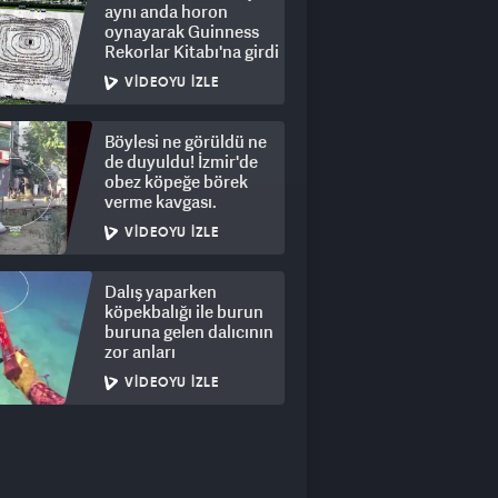
aynı anda horon
oynayarak Guinness
Rekorlar Kitabı'na girdi
VIDEOYU İZLE
Böylesi ne görüldü ne
de duyuldu! İzmir'de
obez köpeğe börek
verme kavgası.
VIDEOYU İZLE
Dalış yaparken
köpekbalığı ile burun
buruna gelen dalıcının
zor anları
VIDEOYU İZLE