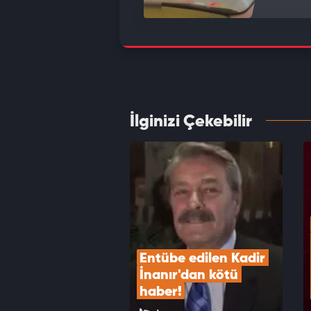
Böyles
köpeğ
VID
İlginizi Çekebilir
Tam bi
Gülüm
VID
Entübe edilen Kadir 
İnanır'dan kötü 
haber!