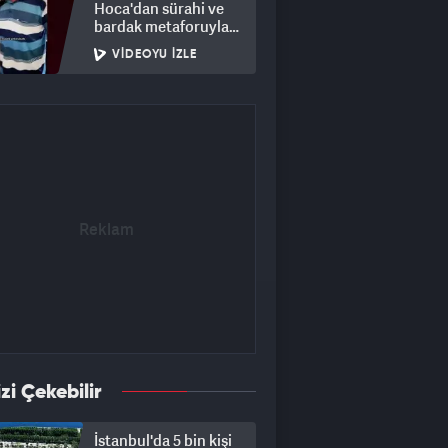
Hoca'dan sürahi ve
bardak metaforuyla
hayat dersi
VIDEOYU İZLE
izi Çekebilir
İstanbul'da 5 bin kişi