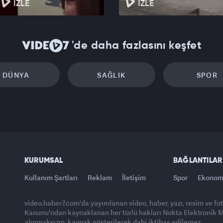
İZLE
İZLE
'de daha fazlasını keşfet
DÜNYA
SAĞLIK
SPOR
KURUMSAL
BAĞLANTILAR
Kullanım Şartları
Reklam
İletişim
Spor
Ekonom
video.haber7.com'da yayımlanan video, haber, yazı, resim ve fo
Kanunu'ndan kaynaklanan her türlü hakları Nokta Elektronik Med
alınmaksızın, kaynak gösterilerek dahi iktibas edilemez.