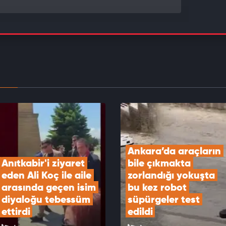
i ne görüldü ne de duyuldu! İzmir'de obez
e börek verme kavgası.
EOYU İZLE
r çay tiryakisi! İnce belli bardaktan içti...
seten anlar kamerada
EOYU İZLE
Ankara’da araçların 
Anıtkabir'i ziyaret 
bile çıkmakta 
eden Ali Koç ile aile 
zorlandığı yokuşta 
arasında geçen isim 
bu kez robot 
diyaloğu tebessüm 
süpürgeler test 
ettirdi
edildi