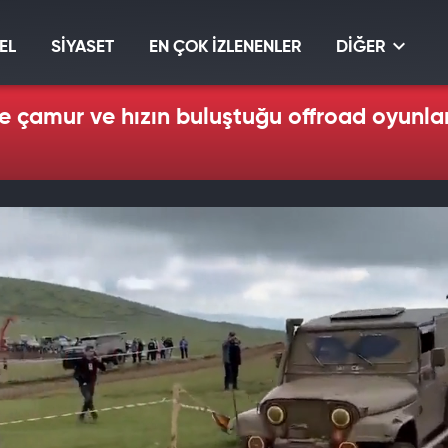
EL
SİYASET
EN ÇOK İZLENENLER
DİĞER
 çamur ve hızın buluştuğu offroad oyunlar