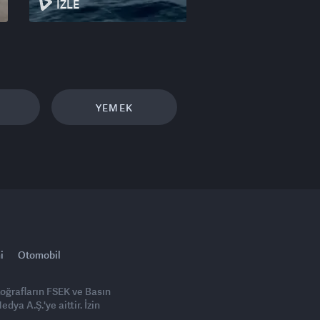
İZLE
YEMEK
i
Otomobil
toğrafların FSEK ve Basın
ya A.Ş.'ye aittir. İzin