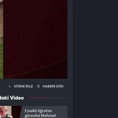
SİTENE EKLE
HABERE DÖN
daki Video
Emekli öğretim
görevlisi Mehmet