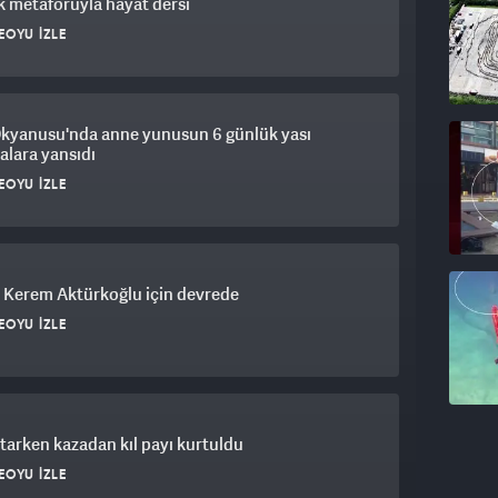
 metaforuyla hayat dersi
EOYU İZLE
inde buluştuk.
üğünde Düzoba Yaylamızda düzenlenen 2. Sarıçiçek
Okyanusu'nda anne yunusun 6 günlük yası
-road tutkunlarıyla birlikte heyecan ve coşkuya ortak
lara yansıdı
EOYU İZLE
lmak üzere organizasyona destek veren tüm kurum
ıza ve coşkumuzu paylaşan tüm misafirlerimize
 nice güzel organizasyonlarda yeniden buluşmayı
 Kerem Aktürkoğlu için devrede
EOYU İZLE
atarken kazadan kıl payı kurtuldu
EOYU İZLE