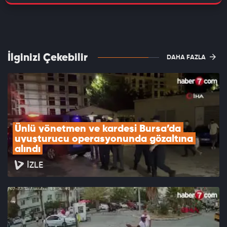
İlginizi Çekebilir
DAHA FAZLA
Ünlü yönetmen ve kardeşi Bursa’da 
uyuşturucu operasyonunda gözaltına 
alındı
İZLE