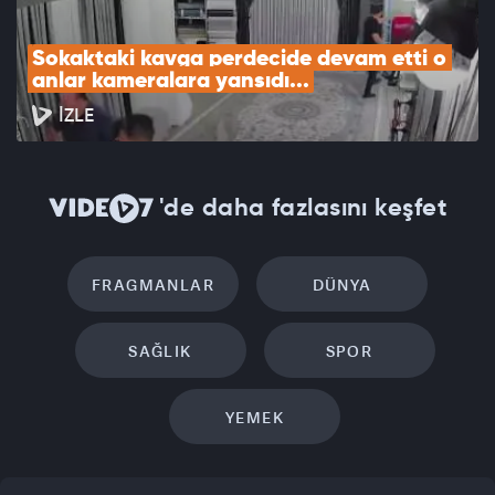
Sokaktaki kavga perdecide devam etti o 
anlar kameralara yansıdı...
İZLE
'de daha fazlasını keşfet
FRAGMANLAR
DÜNYA
SAĞLIK
SPOR
YEMEK