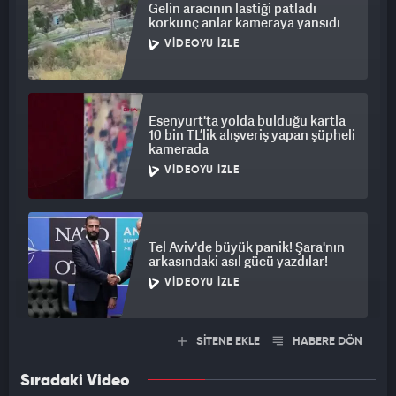
Gelin aracının lastiği patladı
korkunç anlar kameraya yansıdı
VIDEOYU İZLE
Esenyurt'ta yolda bulduğu kartla
10 bin TL’lik alışveriş yapan şüpheli
kamerada
VIDEOYU İZLE
Tel Aviv'de büyük panik! Şara'nın
arkasındaki asıl gücü yazdılar!
VIDEOYU İZLE
SİTENE EKLE
HABERE DÖN
Sıradaki Video