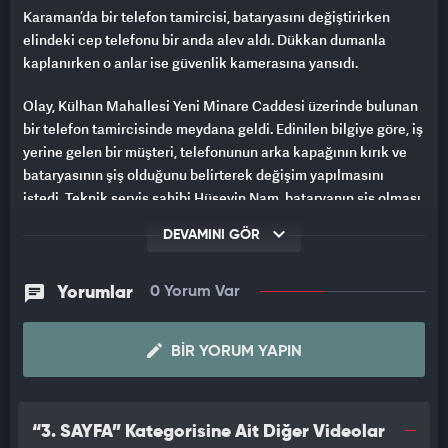
Karaman’da bir telefon tamircisi, bataryasını değiştirirken
elindeki cep telefonu bir anda alev aldı. Dükkan dumanla
kaplanırken o anlar ise güvenlik kamerasına yansıdı.
Olay, Külhan Mahallesi Yeni Minare Caddesi üzerinde bulunan
bir telefon tamircisinde meydana geldi. Edinilen bilgiye göre, iş
yerine gelen bir müşteri, telefonunun arka kapağının kırık ve
bataryasının şiş olduğunu belirterek değişim yapılmasını
istedi. Teknik servis sahibi Hüseyin Nam, bataryanın şiş olması
nedeniyle patlama ve yanma riski bulunduğunu müşteriye
DEVAMINI GÖR
anlattı. Buna rağmen işlem yapılmasının istenmesi üzerine
telefonun kapağı ısıtılarak çıkarılmak istendiği sırada batarya
bir anda alev aldı. Dumanların yükselmesiyle kısa süreli panik
Yorumlar
0 Yorum Var
yaşanırken, telefon tamircisi kendisini dışarı attı. İş yerinde
yaşanan o anlar güvenlik kamerası tarafından saniye saniye
BIR YORUM YAPIN
kaydedildi. Olayda yaralanan olmazken, cep telefonunda
maddi hasar oluştu.
"CANIMIZI ZOR KURTARDIK"
“3. SAYFA” Kategorisine Ait Diğer Videolar