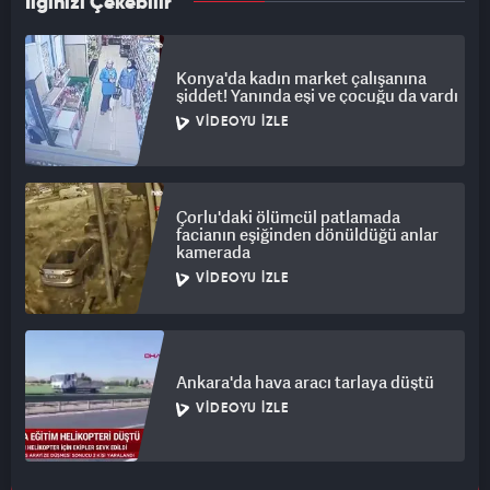
İlginizi Çekebilir
Konya'da kadın market çalışanına
şiddet! Yanında eşi ve çocuğu da vardı
VIDEOYU İZLE
Çorlu'daki ölümcül patlamada
facianın eşiğinden dönüldüğü anlar
kamerada
VIDEOYU İZLE
Ankara'da hava aracı tarlaya düştü
VIDEOYU İZLE