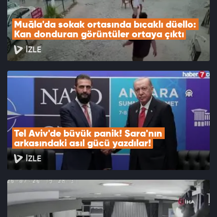
Muğla'da sokak ortasında bıçaklı düello: 
Kan donduran görüntüler ortaya çıktı
İZLE
Tel Aviv'de büyük panik! Şara'nın 
arkasındaki asıl gücü yazdılar!
İZLE