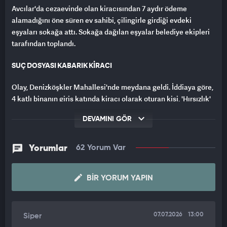
Avcılar'da cezaevinde olan kiracısından 7 aydır ödeme
alamadığını öne süren ev sahibi, çilingirle girdiği evdeki
eşyaları sokağa attı. Sokağa dağılan eşyalar belediye ekipleri
tarafından toplandı.
SUÇ DOSYASI KABARIK KİRACI
Olay, Denizköşkler Mahallesi'nde meydana geldi. İddiaya göre,
4 katlı binanın giriş katında kiracı olarak oturan kişi, 'Hırsızlık'
ve 'Uyuşturucu ticareti' suçlarından yakalanarak tutuklandı.
DEVAMINI GÖR
Polis ekiplerinin daha önce de gelerek arama yaptığı ve 7 aydır
kira alamadığını öne süren ev sahibi, cezaevindeki kiracısının
yakınlarına da ulaşamadı.
Yorumlar
62 Yorum Var
ÇİLİNGİRLE GİRİP SOKAĞA ATTI
BIR YORUM YAPIN
2 Temmuz'da çilingirle kapısını açtırdığı dairedeki eşyaları
sokağa taşıttı. Atık toplayan kişiler eşyaların bir kısmını
alırken, geriye kalanlar çevreye dağıldı. Bunun üzerine
07.07.2026
13:00
Siper
belediye ekiplerine haber verildi. Olay yerine gelen ekipler,