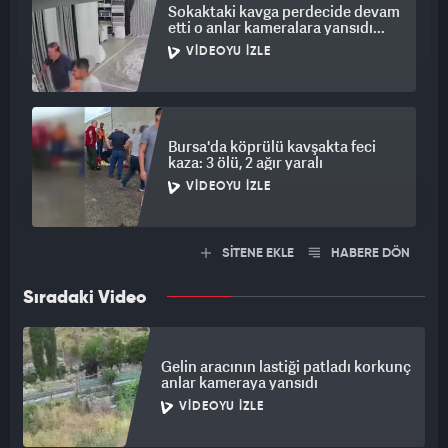
Sokaktaki kavga perdecide devam
etti o anlar kameralara yansıdı...
VIDEOYU İZLE
Bursa'da köprülü kavşakta feci
kaza: 3 ölü, 2 ağır yaralı
VIDEOYU İZLE
SİTENE EKLE
HABERE DÖN
Sıradaki Video
Gelin aracının lastiği patladı korkunç
anlar kameraya yansıdı
VIDEOYU İZLE