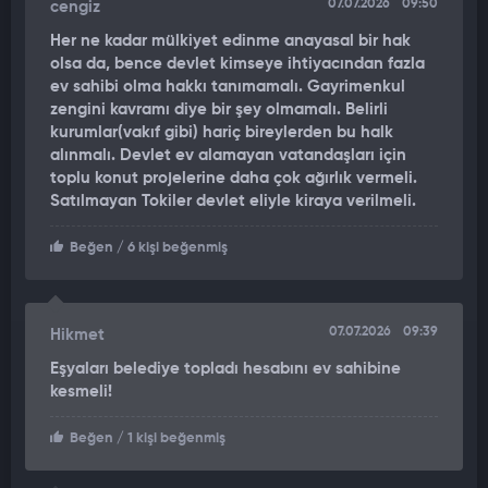
07.07.2026
09:50
cengiz
Her ne kadar mülkiyet edinme anayasal bir hak
olsa da, bence devlet kimseye ihtiyacından fazla
ev sahibi olma hakkı tanımamalı. Gayrimenkul
zengini kavramı diye bir şey olmamalı. Belirli
kurumlar(vakıf gibi) hariç bireylerden bu halk
alınmalı. Devlet ev alamayan vatandaşları için
toplu konut projelerine daha çok ağırlık vermeli.
Satılmayan Tokiler devlet eliyle kiraya verilmeli.
Beğen
/ 6 kişi beğenmiş
07.07.2026
09:39
Hikmet
Eşyaları belediye topladı hesabını ev sahibine
kesmeli!
Beğen
/ 1 kişi beğenmiş