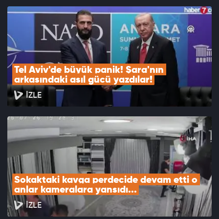
Tel Aviv'de büyük panik! Şara'nın 
arkasındaki asıl gücü yazdılar!
İZLE
Sokaktaki kavga perdecide devam etti o 
anlar kameralara yansıdı...
İZLE