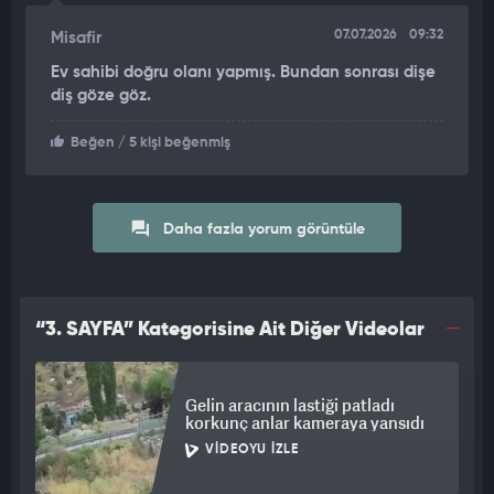
07.07.2026
09:32
Misafir
Ev sahibi doğru olanı yapmış. Bundan sonrası dişe
diş göze göz.
Beğen
/ 5 kişi beğenmiş
Daha fazla yorum görüntüle
“3. SAYFA” Kategorisine Ait Diğer Videolar
Gelin aracının lastiği patladı
korkunç anlar kameraya yansıdı
VIDEOYU İZLE