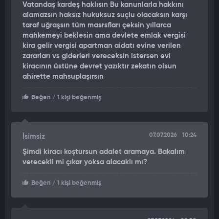
Vatandaş kardeş haklısın Bu kanunlarla hakkını
kepçeyle eşyaları kamyonete yükleyerek sokağı temizledi.
alamazsın haksız hukuksuz suçlu olacaksın karşı
taraf uğraşsın tüm masrsfları çeksin yıllarca
"KİRA ÖDENMEMESİ NEDENİYLE DIŞARI ÇIKARDI"
mahkemeyi beklesin ama devlete emlak vergisi
kira gelir vergisi apartman aidatı evine verilen
Aynı binada oturan Fuat Öztürk, kiracının kendilerine herhangi
zararları vs giderleri vereceksin istersen evi
bir zarar vermediğini ancak polis ekiplerinin eve birçok kez
kiracının üstüne devret yazıktır zekatın olsun
geldiğini belirterek, kira ödenmemesi nedeniyle ev sahibinin
ahirette mahsuplaşırsın
eşyaları dışarı çıkardığını söyledi
Beğen
/ 1 kişi beğenmiş
07.07.2026
10:24
İsimsiz
Şimdi kiracı koştursun adalet aramaya. Bakalım
verecekli mi çıkar yoksa alacaklı mı?
Beğen
/ 1 kişi beğenmiş