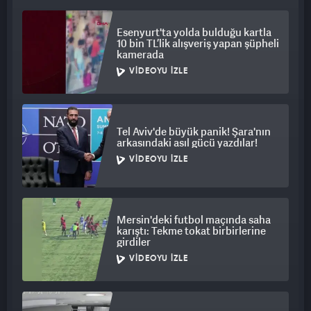
Esenyurt'ta yolda bulduğu kartla
10 bin TL’lik alışveriş yapan şüpheli
kamerada
VIDEOYU İZLE
Tel Aviv'de büyük panik! Şara'nın
arkasındaki asıl gücü yazdılar!
VIDEOYU İZLE
Mersin'deki futbol maçında saha
karıştı: Tekme tokat birbirlerine
girdiler
VIDEOYU İZLE