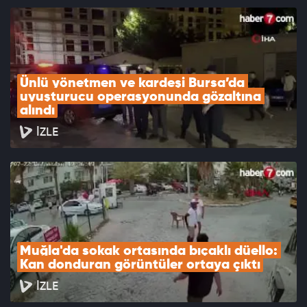
Ünlü yönetmen ve kardeşi Bursa’da 
uyuşturucu operasyonunda gözaltına 
alındı
İZLE
Muğla'da sokak ortasında bıçaklı düello: 
Kan donduran görüntüler ortaya çıktı
İZLE