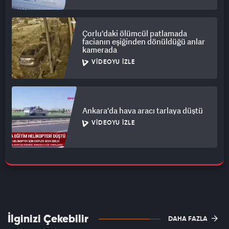
Çorlu'daki ölümcül patlamada
facianın eşiğinden dönüldüğü anlar
kamerada
VIDEOYU İZLE
Ankara'da hava aracı tarlaya düştü
VIDEOYU İZLE
İlginizi Çekebilir
DAHA FAZLA