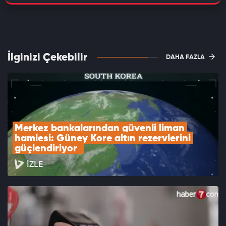
İlginizi Çekebilir
DAHA FAZLA
Merkez bankalarından güvenli liman 
hamlesi: Güney Kore altın rezervlerini 
güçlendiriyor  
İZLE