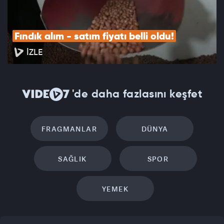
Fındık alım - satım fiyatı belli oldu!
İZLE
'de daha fazlasını keşfet
FRAGMANLAR
DÜNYA
SAĞLIK
SPOR
YEMEK