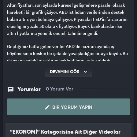
Altın fiyatları, son aylarda küresel gelişmelere paralel olarak
hareketli bir grafik çiziyor. ABD istihdam verilerinden destek
bulan altın, yön bulmaya çalışıyor. Piyasalar FED'in faiz artırım
olasılığını yüzde 50 olarak fiyatlıyor. Büyük bankalardan ise
altın fiyatlarına yönelik önemli tahminler geldi.
Geçtiğimiz hafta gelen veriler ABD'de haziran ayında iş
büyümesinin keskin bir şekilde yavaşladığını ortaya koydu. Bu
da yakın vadeli faiz artırım beklentilerini rafa kaldırdı.
Piyasalarda Eylül ayında Fed'in faiz artırımı olasılığı yaklaşık
DEVAMINI GÖR
%50 olarak fiyatlanıyor.
DEV BANKADAN ALTIN TAHMİNİ
Yorumlar
0 Yorum Var
GOLDMAN SACHS
Banka bu yıl sonu için beklentisini ons başına 4 bin 900 dolar
BIR YORUM YAPIN
olarak açıklamıştı. Merkez bankası alımları ve gelişmekte olan
ülkelerin rezervlerini çeşitlendirme eğilimi bankanın
tahminlerinde etkili oldu.
“EKONOMİ” Kategorisine Ait Diğer Videolar