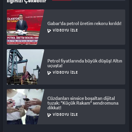
İlginizi Çekebilir
Gabar'da petrol üretim rekoru kırıldı!
VIDEOYU İZLE
Petrol fiyatlarında büyük düşüş! Altın
uçuşta!
VIDEOYU İZLE
Cüzdanları sinsice boşaltan dijital
tuzak: "Küçük Rakam" sendromuna
dikkat!
VIDEOYU İZLE