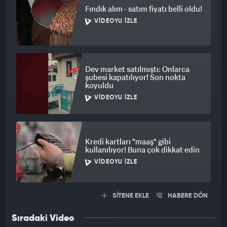
Fındık alım - satım fiyatı belli oldu!
VIDEOYU İZLE
Dev market satılmıştı: Onlarca
şubesi kapatılıyor! Son nokta
koyuldu
VIDEOYU İZLE
Kredi kartları "maaş" gibi
kullanılıyor! Buna çok dikkat edin
VIDEOYU İZLE
SİTENE EKLE
HABERE DÖN
Sıradaki Video