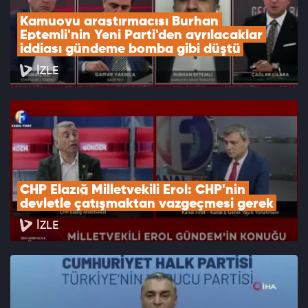
Kamuoyu araştırmacısı Burhan 
Eptemli'nin Yeni Parti'den ayrılacaklar 
iddiası gündeme bomba gibi düştü
İZLE
CHP Elazığ Milletvekili Erol: CHP'nin 
devletle çatışmaktan vazgeçmesi gerek
İZLE