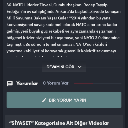
36. NATO Liderler Zirvesi, Cumhurbaşkanı Recep Tayyip
Erdoğan'ın ev sahipliğinde Ankara'da başladı. Zirvede konuşan
Milli Savunma Bakanı Yaşar Güler ""2014 yılından bu yana
konvansiyonel savaş kademeli olarak NATO sınırlarına kadar
gelmiş, yeni büyük güç rekabeti ve aynı zamanda eş zamanlı
bölgesel krizler bizi yeni bir aşamaya, yani NATO 3.0 dönemine
taşımıştır. Bu sürecin temel sınaması, NATO'nun krizleri
yönetme kabiliyetini koruyarak güvenilir kolektif savunmayı
yeniden tesis edebilmesidir." dedi.
DEVAMINI GÖR
Yorumlar
0 Yorum Var
BIR YORUM YAPIN
“SİYASET” Kategorisine Ait Diğer Videolar