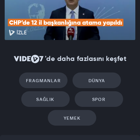
CHP’de 12 il başkanlığına atama yapıldı
İZLE
'de daha fazlasını keşfet
FRAGMANLAR
DÜNYA
SAĞLIK
SPOR
YEMEK