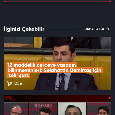
İlginizi Çekebilir
DAHA FAZLA
12 maddelik çerçeve yasanın 
bilinmeyenleri: Selahattin Demirtaş için 
'tek' şart
İZLE