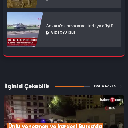
Ankara'da hava aracı tarlaya düştü
VIDEOYU İZLE
İlginizi Çekebilir
DAHA FAZLA
Ünlü yönetmen ve kardeşi Bursa’da 