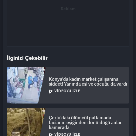
İlginizi Çekebilir
Konya'da kadın market çalışanına
şiddet! Yanında eşi ve çocuğu da vardı
VIDEOYU İZLE
Çorlu'daki ölümcül patlamada
facianın eşiğinden dönüldüğü anlar
kamerada
VIDEOYU İZLE