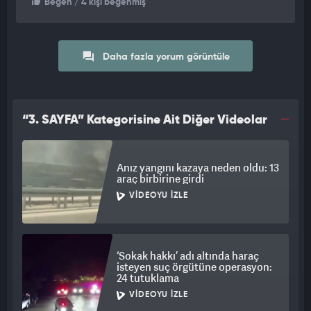
Beğen
/ 4 kişi beğenmiş
Daha fazla yorum görüntüle
“3. SAYFA” Kategorisine Ait Diğer Videolar
Anız yangını kazaya neden oldu: 13
araç birbirine girdi
VIDEOYU İZLE
‘Sokak hakkı’ adı altında haraç
isteyen suç örgütüne operasyon:
24 tutuklama
VIDEOYU İZLE