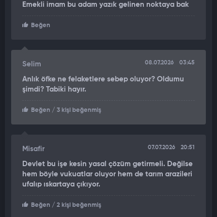
Emekli imam bu adam yazık gelinen noktaya bak
Öte yandan polis ekipleri, aralarında yer meselesinden
husumet bulunduğu iddia edilen ve saldırıyı gerçekleştiren
Beğen
M.G.'yi yakalamak için geniş çaplı çalışma başlattı.
08.07.2026
03:45
Selim
Anlık öfke ne felaketlere sebep oluyor? Oldumu
şimdi? Tabiki hayır.
Beğen
/ 3 kişi beğenmiş
07.07.2026
20:51
Misafir
Devlet bu işe kesin yasal çözüm getirmeli. Değilse
hem böyle vukuatlar oluyor hem de tarım arazileri
ufalıp ıskartaya çıkıyor.
Beğen
/ 2 kişi beğenmiş