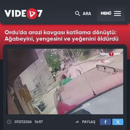
MENÜ
ARA
Ordu'da arazi kavgası katliama dönüştü:
Ağabeyini, yengesini ve yeğenini öldürdü
07.07.2026
16:57
PAYLAŞ