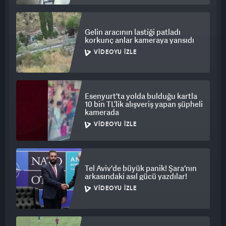
Gelin aracının lastiği patladı
korkunç anlar kameraya yansıdı
VIDEOYU İZLE
Esenyurt'ta yolda bulduğu kartla
10 bin TL’lik alışveriş yapan şüpheli
kamerada
VIDEOYU İZLE
Tel Aviv'de büyük panik! Şara'nın
arkasındaki asıl gücü yazdılar!
VIDEOYU İZLE