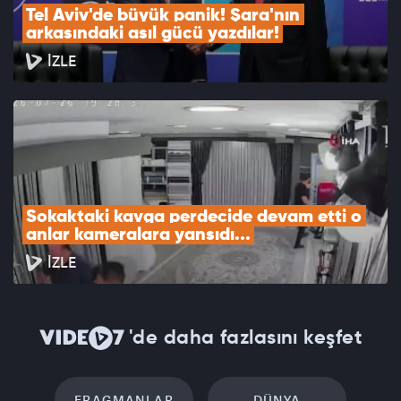
Tel Aviv'de büyük panik! Şara'nın 
arkasındaki asıl gücü yazdılar!
İZLE
Sokaktaki kavga perdecide devam etti o 
anlar kameralara yansıdı...
İZLE
'de daha fazlasını keşfet
FRAGMANLAR
DÜNYA