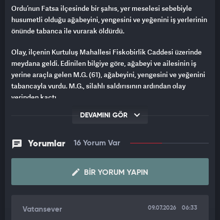
Ordu’nun Fatsa ilçesinde bir şahıs, yer meselesi sebebiyle
husumetli olduğu ağabeyini, yengesini ve yeğenini iş yerlerinin
önünde tabanca ile vurarak öldürdü.
Olay, ilçenin Kurtuluş Mahallesi Fiskobirlik Caddesi üzerinde
meydana geldi. Edinilen bilgiye göre, ağabeyi ve ailesinin iş
yerine araçla gelen M.G. (61), ağabeyini, yengesini ve yeğenini
tabancayla vurdu. M.G., silahlı saldırısının ardından olay
yerinden kaçtı.
DEVAMINI GÖR
Saldırıda kurşunlar anne Emine Gülen (58), baba Mehmet
Gülen (66) ve oğulları Resul Gülen'e (39) isabet etti. İhbar
üzerine olay yerine çok sayıda sağlık ve polis ekipleri sevk
Yorumlar
16 Yorum Var
edildi. Sağlık ekiplerinin yaptıkları incelemelerde Resul
Gülen’in hayatını kaybettiği belirlendi. Ağır yaralanan Emine ve
BIR YORUM YAPIN
Mehmet Gülen ise sağlık ekiplerinin olay yerinde yaptığı ilk
müdahalenin ardından ambulansla Fatsa Devlet Hastanesi'ne
kaldırıldı. Yaralılar, yapılan tüm müdahalelere rağmen
kurtarılamadı.
09.07.2026
06:33
Vatansever