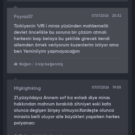
07.07.2026
20:32
Poyraz57
Türkiyenin %95 i miras yüzünden mahkemelik
devlet öncelikle bu soruna bir çözüm atmalı
herkesin başı belaya bu şekilde girecek kendi
ailemden örnek veriyorum kuzenlerim istiyor ama
ben Yeminliyim yapmayacağım
Beğen
/ 6 kişi beğenmiş
07.07.2026
19:55
Hfgklgfnklng
21.yüzyıldayız Annem sırf kız evladı diye miras
hakkından mahrum bırakıldı zihniyet eski kafa
olunca degişen birşey olmuyor.Kardeşte olunca
mirasta belli oluyor aile büyükleri yaşarken herkes
polyanacı