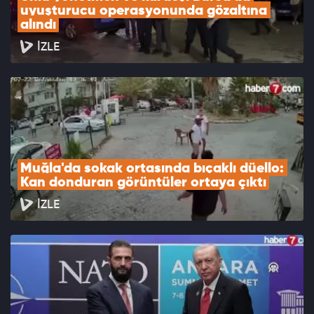
uyuşturucu operasyonunda gözaltına 
alındı
İZLE
Muğla'da sokak ortasında bıçaklı düello: 
Kan donduran görüntüler ortaya çıktı
İZLE