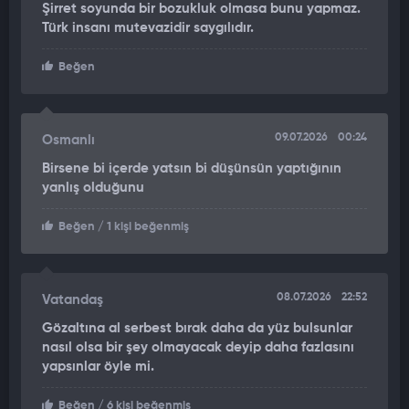
Şirret soyunda bir bozukluk olmasa bunu yapmaz.
kaydedildi. Görüntülerde Akıncı'nın bağırdığı ve sandalyeyi
Türk insanı mutevazidir saygılıdır.
fırlattığı anlar yer aldı.
Beğen
BAŞSAVCILIK İTİRAZ ETTİ, TUTUKLAMA KARARI ÇIKARILDI
Karara Seferihisar Cumhuriyet Başsavcılığı tarafından itiraz
edildi. İtirazı değerlendiren Seferihisar 3’üncü Asliye Ceza
09.07.2026
00:24
Osmanlı
Mahkemesi, söz konusu olayda somut delillerin bulunması,
Birsene bi içerde yatsın bi düşünsün yaptığının
olayın oluş şekli, suçun vasıf ve mahiyeti, dosyanın mevcut
yanlış olduğunu
delil durumu, delillerin henüz toplanmamış olması ile
şüphelinin kaçma şüphesini ve delilleri karartma şüphesinin
Beğen
/ 1 kişi beğenmiş
bulunması nedeniyle adli kontrol hükümlerinin bu aşamada
yetersiz kalacağına karar verip tutuklama kararı çıkardı.
08.07.2026
22:52
Vatandaş
Gözaltına al serbest bırak daha da yüz bulsunlar
nasıl olsa bir şey olmayacak deyip daha fazlasını
yapsınlar öyle mi.
Beğen
/ 6 kişi beğenmiş