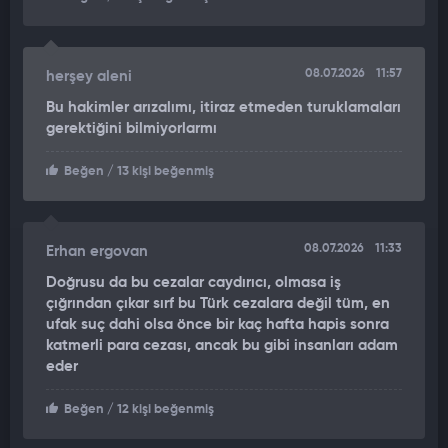
08.07.2026
11:57
herşey aleni
Bu hakimler arızalımı, itiraz etmeden turuklamaları
gerektiğini bilmiyorlarmı
Beğen
/ 13 kişi beğenmiş
08.07.2026
11:33
Erhan ergovan
Doğrusu da bu cezalar caydırıcı, olmasa iş
çığrından çıkar sırf bu Türk cezalara değil tüm, en
ufak suç dahi olsa önce bir kaç hafta hapis sonra
katmerli para cezası, ancak bu gibi insanları adam
eder
Beğen
/ 12 kişi beğenmiş