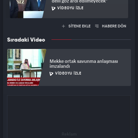
delil göz ardı edilmeyecek"
VIDEOYU İZLE
SİTENE EKLE
HABERE DÖN
Sıradaki Video
Mekke ortak savunma anlaşması
imzalandı
VIDEOYU İZLE