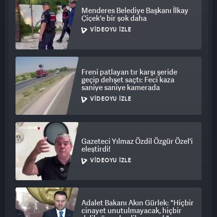
Menderes Belediye Başkanı İlkay
Çiçek'e bir şok daha
VIDEOYU İZLE
Freni patlayan tır karşı şeride
geçip dehşet saçtı: Feci kaza
saniye saniye kamerada
VIDEOYU İZLE
Gazeteci Yılmaz Özdil Özgür Özel'i
eleştirdi!
VIDEOYU İZLE
Adalet Bakanı Akın Gürlek: "Hiçbir
cinayet unutulmayacak, hiçbir