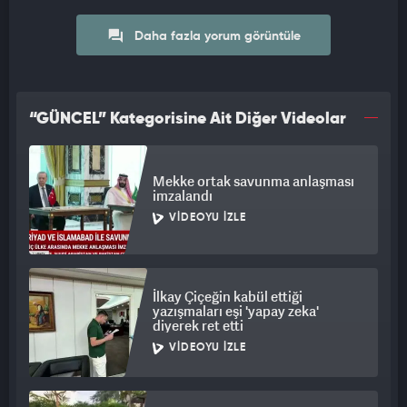
Daha fazla yorum görüntüle
“GÜNCEL” Kategorisine Ait Diğer Videolar
Mekke ortak savunma anlaşması
imzalandı
VIDEOYU İZLE
İlkay Çiçeğin kabül ettiği
yazışmaları eşi 'yapay zeka'
diyerek ret etti
VIDEOYU İZLE