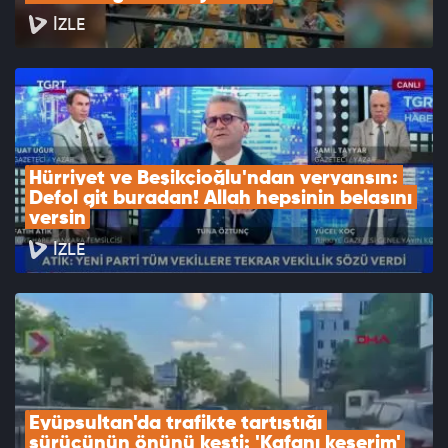
İZLE
Hürriyet ve Beşikçioğlu'ndan veryansın: 
Defol git buradan! Allah hepsinin belasını 
versin
İZLE
Eyüpsultan'da trafikte tartıştığı 
sürücünün önünü kesti: 'Kafanı keserim'