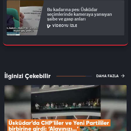
Bu kadarına pes: Üsküdar
seçimlerinde kameraya yansıyan
şaibe ve gasp anları
VIDEOYU İZLE
İlginizi Çekebilir
DAHA FAZLA
Üsküdar’da CHP'liler ve Yeni Partililer 
birbirine girdi: ‘Alayınızı…’