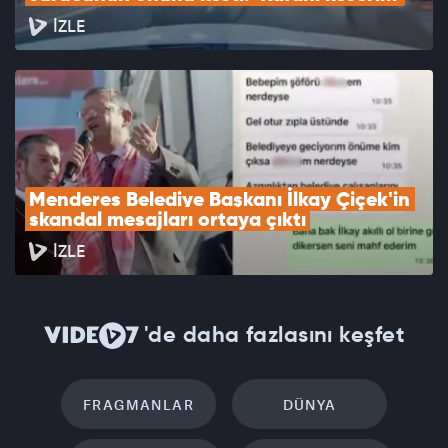
İZLE
Menderes Belediye Başkanı İlkay Çiçek'in 
skandal mesajları ortaya çıktı
İZLE
'de daha fazlasını keşfet
FRAGMANLAR
DÜNYA