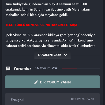
Tüm Türkiye'de gündem olan olay, 3 Temmuz saat 18.00
sıralarında İzmir'in Seferihisar ilçesine bağlı Mersinalanı
Mahallesi’ndeki bir plajda meydana geldi.
TESETTÜRLÜ ANNE VE KIZINA HAKARET ETMİŞTİ
İpek Akıncı ve A.A. arasında iddiaya göre ‘şezlong’ nedeniyle
tartışma çıktı. A.A., tartışma sırasında Akıncı’nın kendisine
hakaret ettiği gerekçesiyle şikayetçi oldu. İzmir Cumhuriyet
Başsavcılığı tarafından başlatılan soruşturma kapsamında
DEVAMINI GÖR
İpek Akıncı, nefret ve ayrımcılık suçundan gözaltına alındı.
ADLİ KONTROLLE SERBEST BIRAKILMIŞTI
Yorumlar
14 Yorum Var
Kolluktaki işlemlerinin tamamlanmasının ardından adliyeye
sevk edilen Akıncı, savcılık ifadesinin ardından tutuklama
BIR YORUM YAPIN
talebiyle Seferihisar Sulh Ceza Hakimliğine çıkarıldı ve adli
kontrol şartıyla serbest kaldı.
09.07.2026
14:30
Ertuğrul
Bu arada yaşanan tartışma anı cep telefonu kamerasıyla