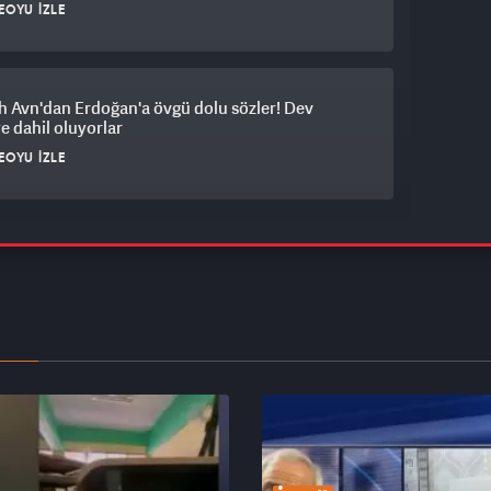
EOYU İZLE
 Avn'dan Erdoğan'a övgü dolu sözler! Dev
e dahil oluyorlar
EOYU İZLE
lı kadına çirkin saldırı! 'Kıyafetin çocuklarımı
tuyor'
EOYU İZLE
an "Mekke Anlaşması" açıklaması!
EOYU İZLE