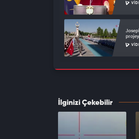
VID
Joseph
projey
VID
Çarşaf
korku
VID
İlginizi Çekebilir
İran'd
VID