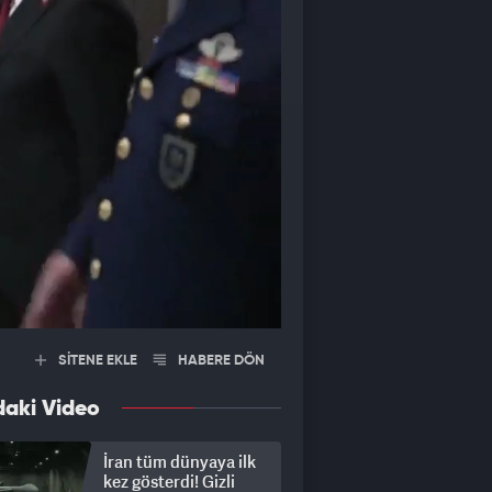
SİTENE EKLE
HABERE DÖN
daki Video
İran tüm dünyaya ilk
kez gösterdi! Gizli