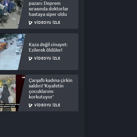
pazarı: Deprem
sırasında doktorlar
hastaya siper oldu
VIDEOYU İZLE
Kaza değil cinayet:
Ezilerek öldüler!
VIDEOYU İZLE
Çarşaflı kadına çirkin
saldırı! 'Kıyafetin
çocuklarımı
korkutuyor'
VIDEOYU İZLE