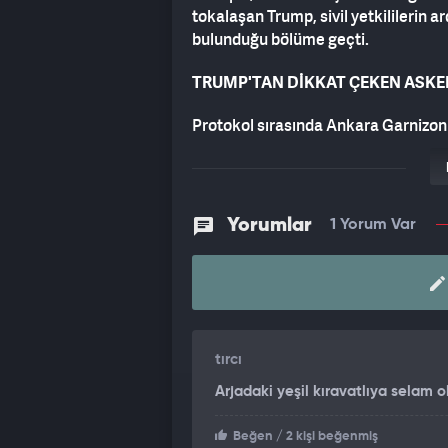
tokalaşan Trump, sivil yetkililerin 
bulunduğu bölüme geçti.
TRUMP'TAN DİKKAT ÇEKEN ASKE
Protokol sırasında Ankara Garnizon
askeri yetkililerle karşılaşan Trump
karşılık verdi. Türk subaylarına ask
anları kameralar tarafından saniye sa
kısa sohbetler gerçekleştiren Donal
Yorumlar
1 Yorum Var
tırcı
Arjadaki yeşil kıravatlıya selam
Beğen
/ 2 kişi beğenmiş