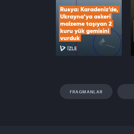
Rusya: Karadeniz’de, 
Ukrayna’ya askeri 
malzeme taşıyan 2 
kuru yük gemisini 
vurduk
İZLE
FRAGMANLAR