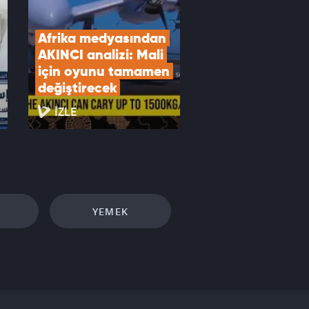
Afrika medyasından 
AKINCI analizi: Mali 
için oyunu tamamen 
değiştirecek
İZLE
YEMEK