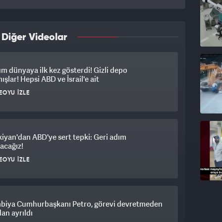
 Diğer Videolar
üm dünyaya ilk kez gösterdi! Gizli depo
ışlar! Hepsi ABD ve İsrail'e ait
EOYU İZLE
iyan'dan ABD'ye sert tepki: Geri adım
acağız!
EOYU İZLE
biya Cumhurbaşkanı Petro, görevi devretmeden
an ayrıldı