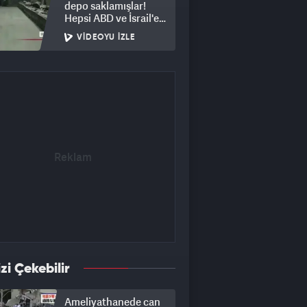
depo saklamışlar!
Hepsi ABD ve İsrail'e
ait
VIDEOYU İZLE
izi Çekebilir
Ameliyathanede can