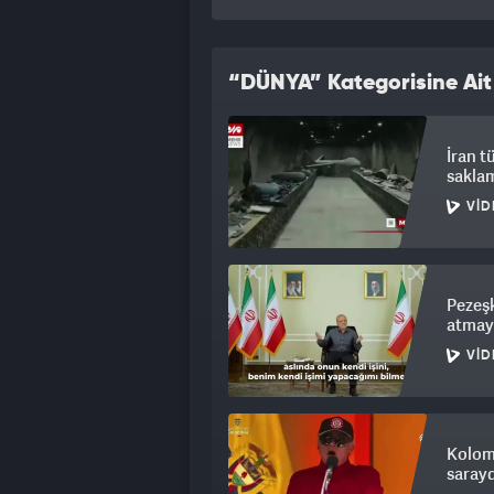
“DÜNYA” Kategorisine Ait
İran t
saklam
VID
Pezeşk
atmay
VID
Kolom
sarayd