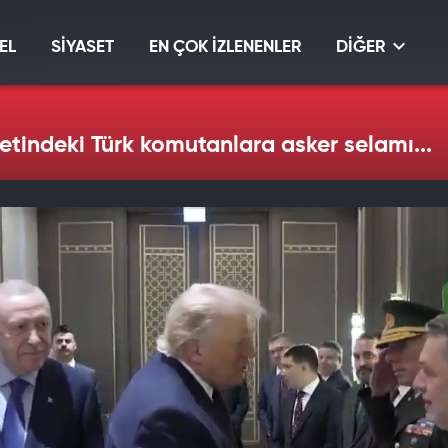
EL
SİYASET
EN ÇOK İZLENENLER
DİĞER
tindeki Türk komutanlara asker selamı...