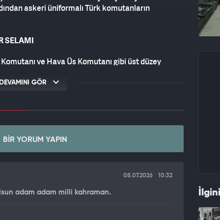
ardından askeri üniformalı Türk komutanların
R SELAMI
 Komutanı ve Hava Üs Komutanı gibi üst düzey
, komutanların kendisine verdiği selama aynı şekilde
er selamı verdikten sonra ellerini sıkan Trump'ın bu
DEVAMINI GÖR
niye kaydedildi. Heyetteki sivil ve askeri yetkililerle
d Trump, "Sizi görmek güzel." dedi.
BIR YORUM YAPIN
08.07.2026
10:32
İlgin
 olsun adam adam milli kahraman.