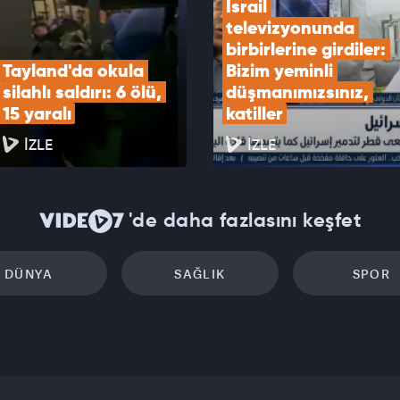
İsrail 
televizyonunda 
birbirlerine girdiler: 
Tayland'da okula 
Bizim yeminli 
silahlı saldırı: 6 ölü, 
düşmanımızsınız, 
15 yaralı
katiller
İZLE
İZLE
'de daha fazlasını keşfet
DÜNYA
SAĞLIK
SPOR