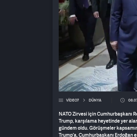
VIDEO7
DÜNYA
08.0
NATO Zirvesi için Cumhurbaşkanı Re
Trump, karşılama heyetinde yer ala
gündem oldu. Görüşmeler kapsamınd
Trump'a, Cumhurbaşkanı Erdoğan eşli