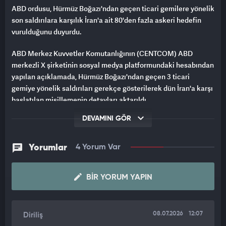
ABD ordusu, Hürmüz Boğazı'ndan geçen ticari gemilere yönelik
son saldırılara karşılık İran'a ait 80'den fazla askeri hedefin
vurulduğunu duyurdu.
ABD Merkez Kuvvetler Komutanlığının (CENTCOM) ABD
merkezli X şirketinin sosyal medya platformundaki hesabından
yapılan açıklamada, Hürmüz Boğazı'ndan geçen 3 ticari
gemiye yönelik saldırıları gerekçe gösterilerek dün İran'a karşı
başlatılan misillemenin detayları aktarıldı.
DEVAMINI GÖR
"CENTCOM güçleri, İran'ın Hürmüz Boğazı'ndan geçen ticari
gemilere yönelik son saldırılarına anında karşılık vererek,
hassas güdümlü mühimmatla İran'da 80'den fazla hedefi
Yorumlar
4 Yorum Var
vurduğu yeni bir saldırı dalgası düzenledi." ifadesi kullanılan
açıklamada, İran'a ait hava savunma sistemleri, komuta
BIR YORUM YAPIN
kontrol ağları ve kıyı radar noktalarının vurulduğu belirtildi.
Açıklamada, İran'ın düzenlediği saldırılarla ateşkesi ihlal ettiği
ve seyrüsefer serbestisini zayıflattığı savunuldu.
08.07.2026
12:07
Diriliş