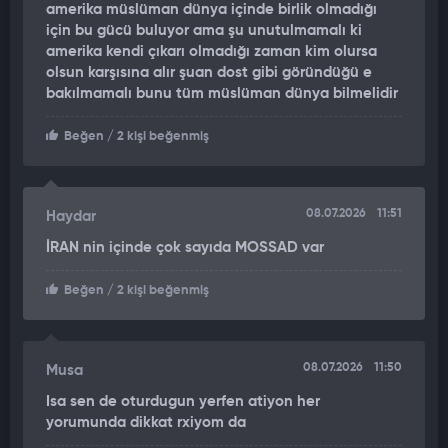
amerika müslüman dünya içinde birlik olmadığı
ABD ordusu dün Hürmüz Boğazı'ndan geçen 3 ticari gemiye
için bu gücü buluyor ama şu unutulmamalı ki
yönelik saldırıları gerekçe göstererek İran'a karşı "bir dizi
amerika kendi çıkarı olmadığı zaman kim olursa
güçlü saldırı" başlattığını bildirmişti.
olsun karşısına alır şuan dost gibi göründüğü e
bakılmamalı bunu tüm müslüman dünya bilmelidir
Beğen
/ 2 kişi beğenmiş
08.07.2026
11:51
Haydar
İRAN nin içinde çok sayıda MOSSAD var
Beğen
/ 2 kişi beğenmiş
08.07.2026
11:50
Musa
Isa sen de oturdugun yerfen atiyon her
yorumunda dikkat rxiyom da