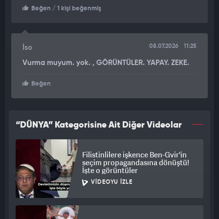
Beğen
/ 1 kişi beğenmiş
08.07.2026
11:25
İso
Vurma muyum. yok. , GÖRÜNTÜLER. YAPAY. ZEKE.
Beğen
“DÜNYA” Kategorisine Ait Diğer Videolar
Filistinlilere işkence Ben-Gvir'in
seçim propagandasına dönüştü!
İşte o görüntüler
VIDEOYU İZLE