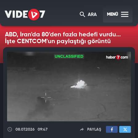
MENÜ
ARA
ABD, İran'da 80'den fazla hedefi vurdu...
İşte CENTCOM'un paylaştığı görüntü
08.07.2026
09:47
PAYLAŞ