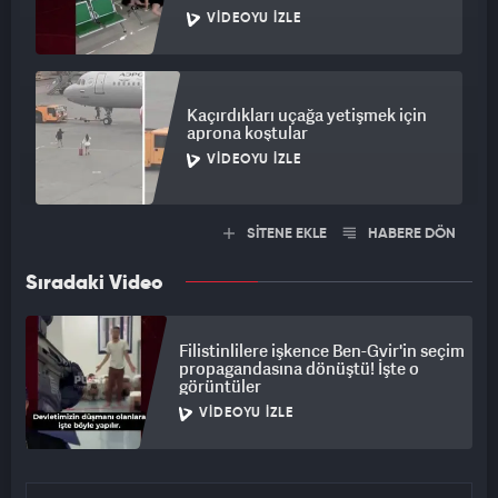
VIDEOYU İZLE
Kaçırdıkları uçağa yetişmek için
aprona koştular
VIDEOYU İZLE
SİTENE EKLE
HABERE DÖN
Sıradaki Video
Filistinlilere işkence Ben-Gvir'in seçim
propagandasına dönüştü! İşte o
görüntüler
VIDEOYU İZLE