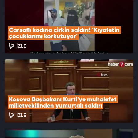
Çarşaflı kadına çirkin saldırı! 'Kıyafetin 
çocuklarımı korkutuyor'
İZLE
Kosova Başbakanı Kurti'ye muhalefet 
milletvekilinden yumurtalı saldırı
İZLE