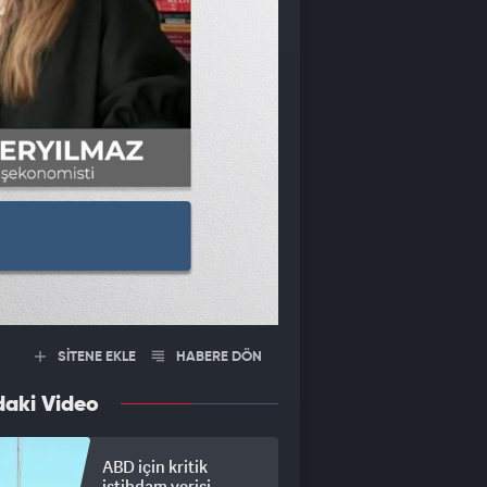
SİTENE EKLE
HABERE DÖN
daki Video
ABD için kritik
istihdam verisi