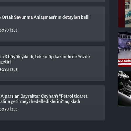
Ortak Savunma Anlaşması'nın detayları belli
EOYU İZLE
a 3 büyük yıkıldı, tek kulüp kazandırdı: Yüzde
 getiri
EOYU İZLE
Alparslan Bayraktar Ceyhan'ı "Petrol ticaret
aline getirmeyi hedeflediklerini" açıkladı
EOYU İZLE