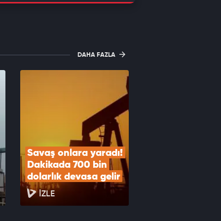
DAHA FAZLA
Savaş onlara yaradı! 
Dakikada 700 bin 
dolarlık devasa gelir
İZLE