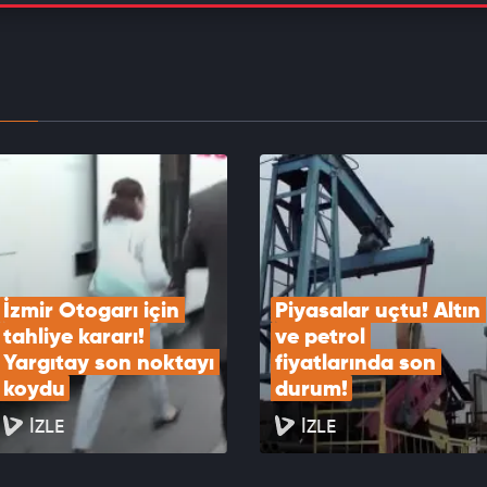
ğmeye bastı: Piyasa beklentilerini altüst eden
ji hamlesi
EOYU İZLE
h ne beton ne de toprak! Tüm hedefleri yüksek
iyetle imha ediyor
EOYU İZLE
İzmir Otogarı için 
Piyasalar uçtu! Altın 
tahliye kararı! 
ve petrol 
Yargıtay son noktayı 
fiyatlarında son 
koydu
durum!
İZLE
İZLE