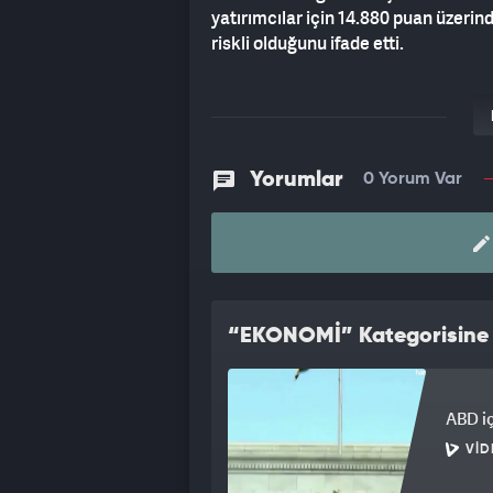
yatırımcılar için 14.880 puan üzeri
riskli olduğunu ifade etti.
Yorumlar
0 Yorum Var
“EKONOMİ” Kategorisine A
ABD iç
VID