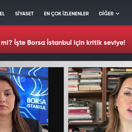
EL
SİYASET
EN ÇOK İZLENENLER
DİĞER
mi? İşte Borsa İstanbul için kritik seviye!