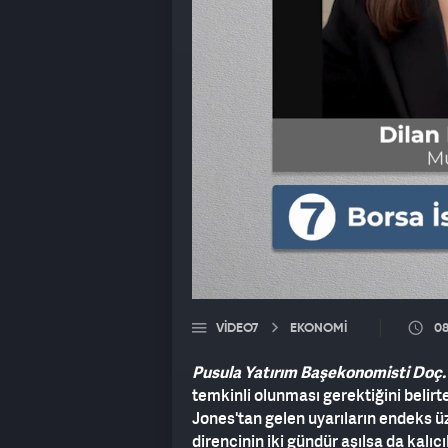
VIDEO7
EKONOMİ
08
Pusula Yatırım Başekonomisti Doç. D
temkinli olunması gerektiğini belirt
Jones'tan gelen uyarıların endeks ü
direncinin iki gündür aşılsa da kalıc