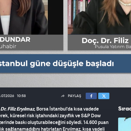
.07.2026
10:58
PAYLAŞ
r. Filiz Eryılmaz
,
Borsa İstanbul'da kısa vadede
Sıra
erek, küresel risk iştahındaki zayıflık ve S&P Dow
zerinde baskı oluşturabileceğini söyledi. 14.600 puan
ılık sağlanamadığını hatırlatan Eryılmaz, kısa vadeli