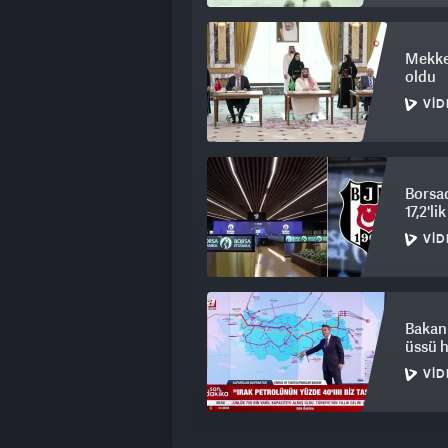
Mekke 
oldu
VID
Borsad
17,2'lik
VID
Bakan 
üssü h
VID