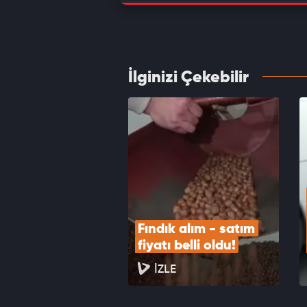
Fed dü
strate
VID
İlginizi Çekebilir
Ne zır
hassas
VID
Fındık alım - satım 
fiyatı belli oldu!
İZLE