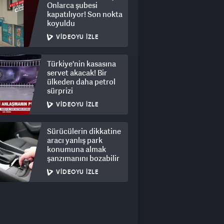
Onlarca şubesi
kapatılıyor! Son nokta
koyuldu
VIDEOYU İZLE
Türkiye'nin kasasına
servet akacak! Bir
ülkeden daha petrol
sürprizi
VIDEOYU İZLE
Sürücülerin dikkatine
aracı yanlış park
konumuna almak
şanzımanını bozabilir
VIDEOYU İZLE