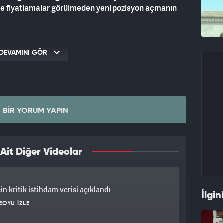
nde fiyatlamalar görülmeden yeni pozisyon açmanın
DEVAMINI GÖR
BIR YORUM YAPIN
it Diğer Videolar
in kritik istihdam verisi açıklandı
İlgin
EOYU İZLE