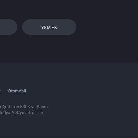
YEMEK
i
Otomobil
toğrafların FSEK ve Basın
ya A.Ş.'ye aittir. İzin