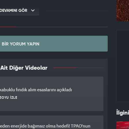
DEVAMINI GÖR
BIR YORUM YAPIN
it Diğer Videolar
abuklu fındık alım esaslarını açıkladı
EOYU İZLE
İlgin
eden enerjide bağımsız olma hedefi! TPAO'nun