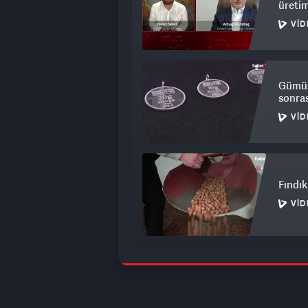
üretim
VID
Gümüş 
sonras
VID
Fındık 
VID
Dev ma
nokta
VID