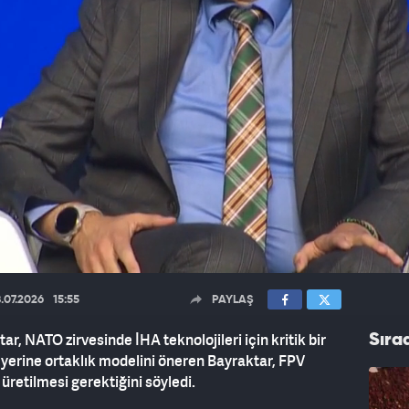
.07.2026
15:55
PAYLAŞ
, NATO zirvesinde İHA teknolojileri için kritik bir
Sıra
 yerine ortaklık modelini öneren Bayraktar, FPV
üretilmesi gerektiğini söyledi.