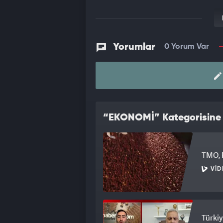
Yorumlar
0 Yorum Var
“EKONOMİ” Kategorisine A
TMO, k
VID
Türkiy