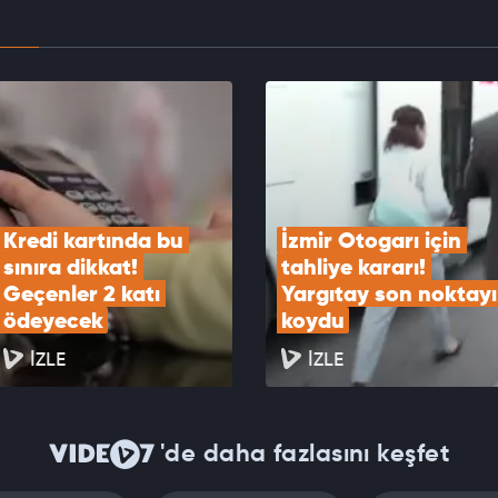
kartları "maaş" gibi kullanılıyor! Buna çok dikkat
EOYU İZLE
Kredi kartında bu 
İzmir Otogarı için 
sınıra dikkat! 
tahliye kararı! 
Geçenler 2 katı 
Yargıtay son noktayı 
ödeyecek
koydu
İZLE
İZLE
'de daha fazlasını keşfet