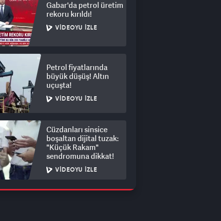
Gabar'da petrol üretim
rekoru kırıldı!
VIDEOYU İZLE
Petrol fiyatlarında
büyük düşüş! Altın
uçuşta!
VIDEOYU İZLE
Cüzdanları sinsice
boşaltan dijital tuzak:
"Küçük Rakam"
sendromuna dikkat!
VIDEOYU İZLE