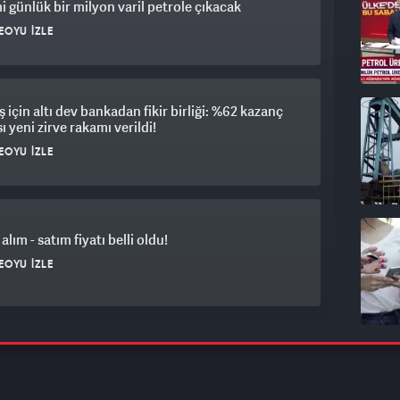
i günlük bir milyon varil petrole çıkacak
EOYU İZLE
için altı dev bankadan fikir birliği: %62 kazanç
ı yeni zirve rakamı verildi!
EOYU İZLE
alım - satım fiyatı belli oldu!
EOYU İZLE
rket satılmıştı: Onlarca şubesi kapatılıyor! Son
 koyuldu
EOYU İZLE