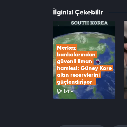
İlginizi Çekebilir
Kredi 
edin
VID
Merkez 
bankalarından 
güvenli liman 
hamlesi: Güney Kore 
altın rezervlerini 
güçlendiriyor  
İZLE