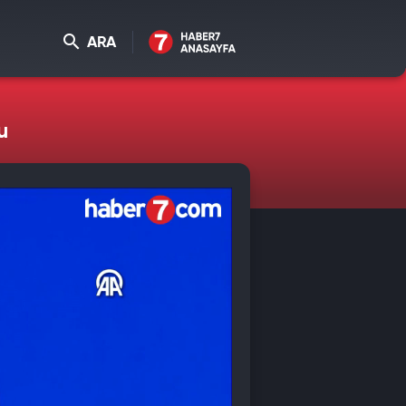
ARA
u