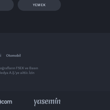
YEMEK
i
Otomobil
toğrafların FSEK ve Basın
ya A.Ş.'ye aittir. İzin