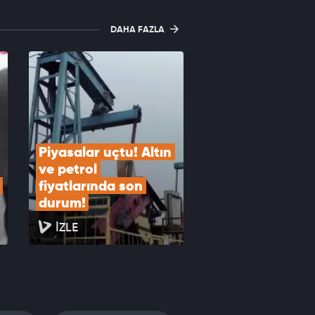
DAHA FAZLA
Piyasalar uçtu! Altın 
ve petrol 
fiyatlarında son 
durum!
İZLE