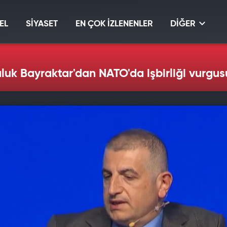
EL
SİYASET
EN ÇOK İZLENENLER
DİĞER
uk Bayraktar'dan NATO'da işbirliği vurgus