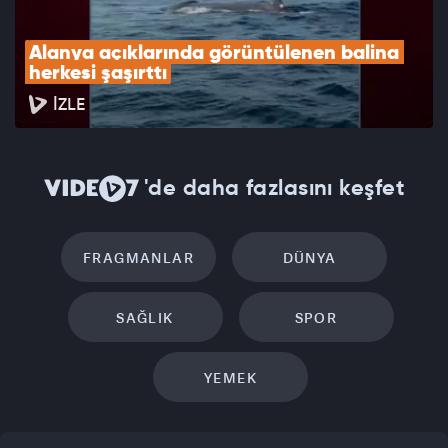
Alanya açıklarında görüntülenen balina 
herkesi şaşırttı
İZLE
'de daha fazlasını keşfet
FRAGMANLAR
DÜNYA
SAĞLIK
SPOR
YEMEK