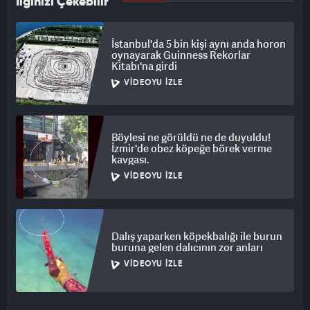
İlginizi Çekebilir
İstanbul'da 5 bin kişi aynı anda horon
oynayarak Guinness Rekorlar
Kitabı'na girdi
VIDEOYU İZLE
Böylesi ne görüldü ne de duyuldu!
İzmir'de obez köpeğe börek verme
kavgası.
VIDEOYU İZLE
Dalış yaparken köpekbalığı ile burun
buruna gelen dalıcının zor anları
VIDEOYU İZLE