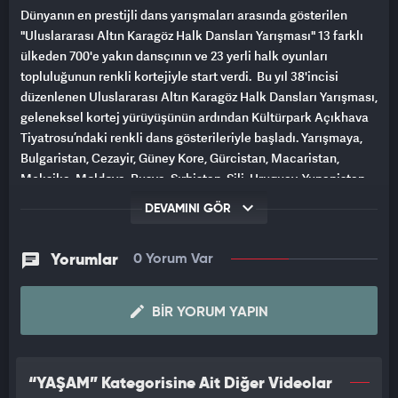
Dünyanın en prestijli dans yarışmaları arasında gösterilen
"Uluslararası Altın Karagöz Halk Dansları Yarışması" 13 farklı
ülkeden 700'e yakın dansçının ve 23 yerli halk oyunları
topluluğunun renkli kortejiyle start verdi. Bu yıl 38'incisi
düzenlenen Uluslararası Altın Karagöz Halk Dansları Yarışması,
geleneksel kortej yürüyüşünün ardından Kültürpark Açıkhava
Tiyatrosu’ndaki renkli dans gösterileriyle başladı. Yarışmaya,
Bulgaristan, Cezayir, Güney Kore, Gürcistan, Macaristan,
Meksika, Moldova, Rusya, Sırbistan, Şili, Uruguay, Yunanistan
ve İran’dan 700’e yakın dansçı katılıyor. Ayrıca 23 yerli halk
DEVAMINI GÖR
oyunları topluluğu da özel gösterileriyle şehrin dört bir yanında
Bursalılarla buluşacak.
Yorumlar
0 Yorum Var
BIR YORUM YAPIN
“YAŞAM” Kategorisine Ait Diğer Videolar