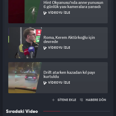
Hint Okyanusu'nda anne yunusun
6 günlük yası kameralara yansıdı
VIDEOYU İZLE
Roma, Kerem Aktürkoğlu için
devrede
VIDEOYU İZLE
Drift atarken kazadan kıl payı
kurtuldu
VIDEOYU İZLE
SİTENE EKLE
HABERE DÖN
Sıradaki Video