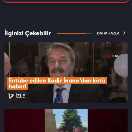
İlginizi Çekebilir
DAHA FAZLA
Entübe edilen Kadir İnanır'dan kötü 
haber!
İZLE