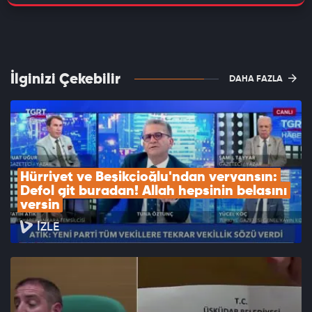
İlginizi Çekebilir
DAHA FAZLA
Hürriyet ve Beşikçioğlu'ndan veryansın: 
Defol git buradan! Allah hepsinin belasını 
versin
İZLE