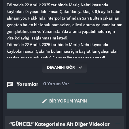
Edirne'de 22 Aralık 2025 tarihinde Meriç Nehri kıyısında
kaybolan 25 yaşındaki Ensar Çakır'dan yaklaşık 6,5 aydır haber
alınamıyor. Hakkında Interpol tarafından Sarı Bülten çıkarılan
gençten halen bir iz bulunamazken, ailesi arama çalışmalarının
genişletilmesini ve Yunanistan'da arama yapabilmeleri için
vize kolaylığı sağlanmasını istedi.
Edirne'de 22 Aralık 2025 tarihinde Meriç Nehri kıyısında
kaybolan Ensar Çakır'ın bulunması için başlatılan çalışmalar,
aradan geçen yaklaşık 6,5 aya rağmen sonuç vermedi.
Soruşturma kapsamında uluslararası arama süreci
DEVAMINI GÖR
başlatılırken, Ensar Çakır hakkında Interpol tarafından Sarı
Bülten çıkarıldı. Ancak bugüne kadar genç adamın akıbetine
ilişkin herhangi bir somut bulguya ulaşılamadı.
Yorumlar
0 Yorum Var
Ailesi, arama çalışmalarının daha kapsamlı şekilde
sürdürülmesini isterken, gerekirse Yunanistan'a giderek kendi
BIR YORUM YAPIN
imkanlarıyla da arama yapmak istediklerini belirtti.
"Tek isteğim oğlumu arayabilmek"
Oğlundan aylardır haber alamamanın acısını yaşadığını
“GÜNCEL” Kategorisine Ait Diğer Videolar