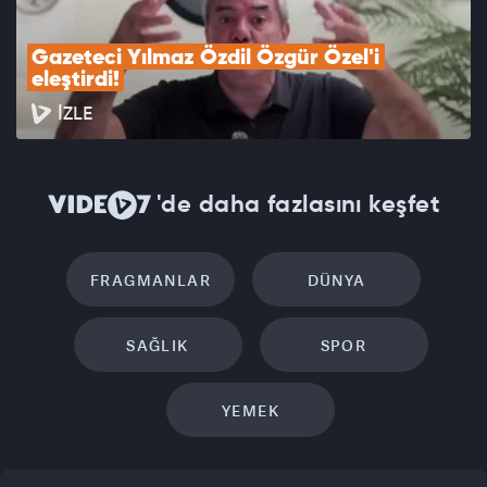
Gazeteci Yılmaz Özdil Özgür Özel'i 
eleştirdi!
İZLE
'de daha fazlasını keşfet
FRAGMANLAR
DÜNYA
SAĞLIK
SPOR
YEMEK