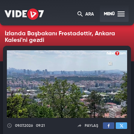
MENÜ
ARA
İzlanda Başbakanı Frostadottir, Ankara
Kalesi'ni gezdi
09.07.2026
09:21
PAYLAŞ