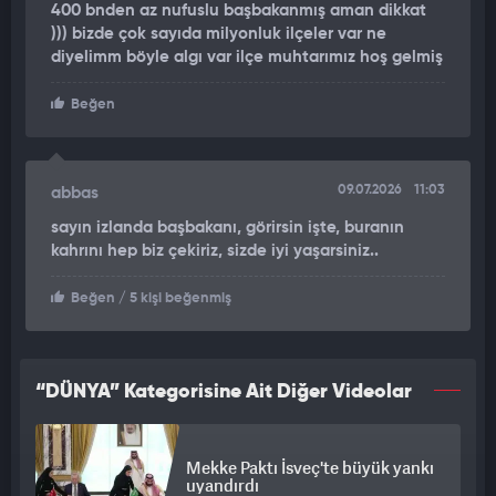
400 bnden az nufuslu başbakanmış aman dikkat
))) bizde çok sayıda milyonluk ilçeler var ne
diyelimm böyle algı var ilçe muhtarımız hoş gelmiş
Beğen
09.07.2026
11:03
abbas
sayın izlanda başbakanı, görirsin işte, buranın
kahrını hep biz çekiriz, sizde iyi yaşarsiniz..
Beğen
/ 5 kişi beğenmiş
“DÜNYA” Kategorisine Ait Diğer Videolar
Mekke Paktı İsveç'te büyük yankı
uyandırdı