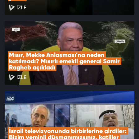
İZLE
Mısır, Mekke Anlaşması'na neden 
katılmadı? Mısırlı emekli general Samir 
Ragheb açıkladı
İZLE
İsrail televizyonunda birbirlerine girdiler: 
Bizim yeminli düşmanımızsınız, katiller