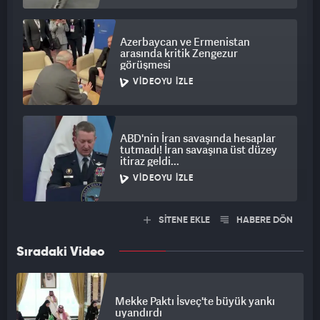
Azerbaycan ve Ermenistan
arasında kritik Zengezur
görüşmesi
VIDEOYU İZLE
ABD'nin İran savaşında hesaplar
tutmadı! İran savaşına üst düzey
itiraz geldi...
VIDEOYU İZLE
SİTENE EKLE
HABERE DÖN
Sıradaki Video
Mekke Paktı İsveç'te büyük yankı
uyandırdı