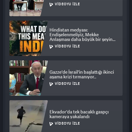
VIDEOYU İZLE
Hindistan medyası:
Endişelenmeliyiz, Mekke
Anlaşması daha büyük bir şeyin
habercisi
VIDEOYU İZLE
Gazze'de İsrail'in başlattığı ikinci
aşama krizi tırmanıyor..
VIDEOYU İZLE
Ekvador'da tek bacaklı gaspçı
kameraya yakalandı
VIDEOYU İZLE