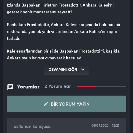
İzlanda Başbakanı Kristrun Frostadottir, Ankara Kalesi'ni
gezerek şehir manzarasını seyretti.
Başbakan Frostadottir, Ankara Kalesi karşısında bulunan bir
restoranda yemek yedi ve ardından Ankara Kalesi'nin içini
turladı.
Kale esnaflarından birisi de Başbakan Frostadottir'i, kaşıkla
Ankara oyun havası oynayarak karşıladı.
Kale içinde kısa bir turun ardından üst kısma çıkan
DEVAMINI GÖR
Frostadottir, Ankara manzarasını seyretti ve fotoğraf çektirdi.
Yorumlar
2 Yorum Var
Frostadottir, daha sonra kale esnafıyla sohbet ederek buradaki
turunu tamamladı.
BIR YORUM YAPIN
09.07.2026
12:21
osflunun komşusu