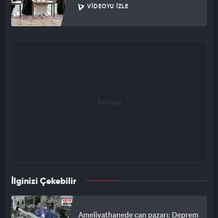
VIDEOYU İZLE
İlginizi Çekebilir
Ameliyathanede can pazarı: Deprem