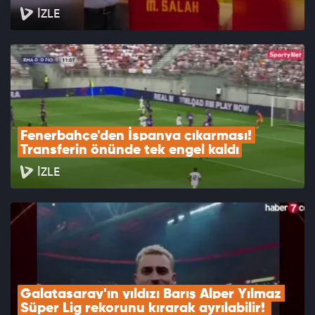
İZLE
Fenerbahçe'den İspanya çıkarması! 
Transferin önünde tek engel kaldı
İZLE
Galatasaray'ın yıldızı Barış Alper Yılmaz 
Süper Lig rekorunu kırarak ayrılabilir! 