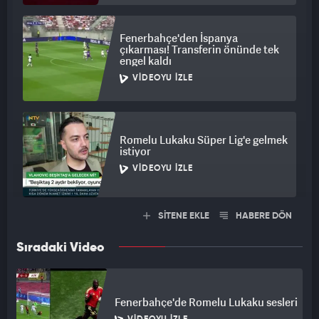
Fenerbahçe'den İspanya
çıkarması! Transferin önünde tek
engel kaldı
VIDEOYU İZLE
Romelu Lukaku Süper Lig'e gelmek
istiyor
VIDEOYU İZLE
SİTENE EKLE
HABERE DÖN
Sıradaki Video
Fenerbahçe'de Romelu Lukaku sesleri