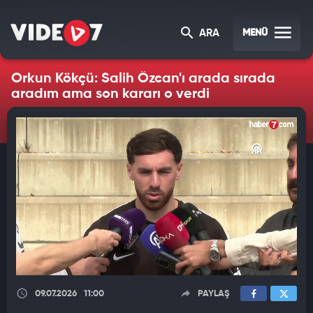
MENÜ
ARA
Orkun Kökçü: Salih Özcan'ı arada sırada
aradım ama son kararı o verdi
09.07.2026
11:00
PAYLAŞ