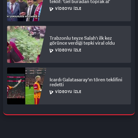
teklif: 'Gel buradan toprak al'
VIDEOYU İZLE
Trabzonlu teyze Salah'ı ilk kez
görünce verdiği tepki viral oldu
VIDEOYU İZLE
Icardı Galatasaray'ın tören teklifini
redetti
VIDEOYU İZLE