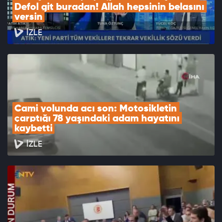
Defol git buradan! Allah hepsinin belasını 
versin
İZLE
Cami yolunda acı son: Motosikletin 
çarptığı 78 yaşındaki adam hayatını 
kaybetti
İZLE