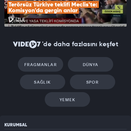
Terörsüz Türkiye teklifi Meclis'te: 
Komisyon'da gergin anlar
İZLE
'de daha fazlasını keşfet
FRAGMANLAR
DÜNYA
SAĞLIK
SPOR
YEMEK
KURUMSAL