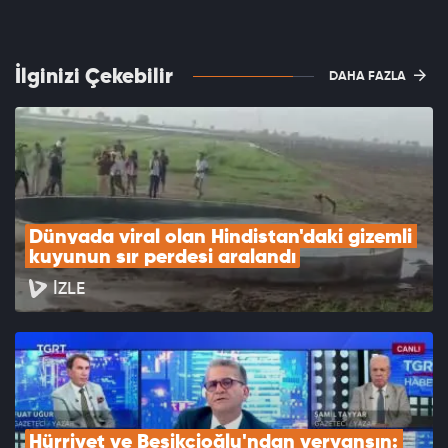
İlginizi Çekebilir
DAHA FAZLA
Dünyada viral olan Hindistan'daki gizemli 
kuyunun sır perdesi aralandı
İZLE
Hürriyet ve Beşikçioğlu'ndan veryansın: 