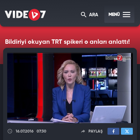
MENÜ
ARA
Bildiriyi okuyan TRT spikeri o anları anlattı!
16.07.2016
07:30
PAYLAŞ