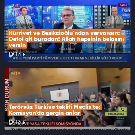
Hürriyet ve Beşikçioğlu'ndan veryansın: 
Defol git buradan! Allah hepsinin belasını 
versin
İZLE
Terörsüz Türkiye teklifi Meclis'te: 
Komisyon'da gergin anlar
İZLE