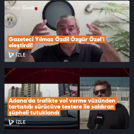
Gazeteci Yılmaz Özdil Özgür Özel'i 
eleştirdi!
İZLE
Adana'da trafikte yol verme yüzünden 
tartıştığı sürücüye testere ile saldıran 
şüpheli tutuklandı
İZLE