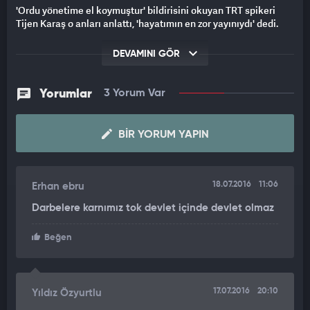
'Ordu yönetime el koymuştur' bildirisini okuyan TRT spikeri
Tijen Karaş o anları anlattı, 'hayatımın en zor yayınıydı' dedi.
DEVAMINI GÖR
Yorumlar
3 Yorum Var
BIR YORUM YAPIN
18.07.2016
11:06
Erhan ebru
Darbelere karnımız tok devlet içinde devlet olmaz
Beğen
17.07.2016
20:10
Yıldız Özyurtlu