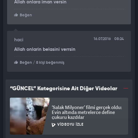
Allah onlara iman versin
Beğen
16.07.2016
08:24
haci
Allah onlarin belasini verrsin
Beğen
/ 8 kişi beğenmiş
“GÜNCEL” Kategorisine Ait Diğer Videolar
‘Salak Milyoner’ filmi gerçek oldu:
Evin altında metrelerce define
çukuru kazdılar
VIDEOYU İZLE