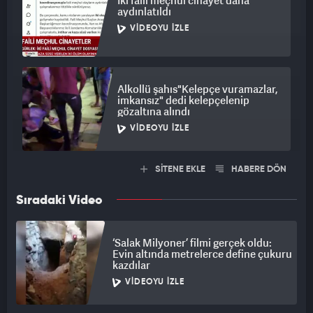
İki faili meçhul cinayet daha
aydınlatıldı
VIDEOYU İZLE
Alkollü şahıs"Kelepçe vuramazlar,
imkansız" dedi kelepçelenip
gözaltına alındı
VIDEOYU İZLE
SİTENE EKLE
HABERE DÖN
Sıradaki Video
‘Salak Milyoner’ filmi gerçek oldu:
Evin altında metrelerce define çukuru
kazdılar
VIDEOYU İZLE