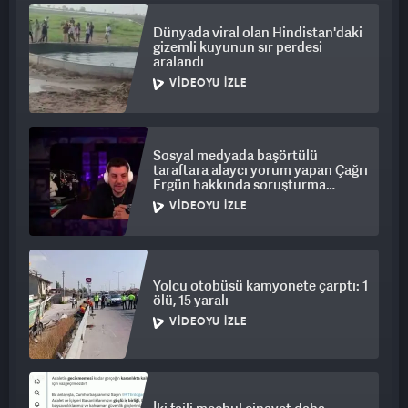
Dünyada viral olan Hindistan'daki
gizemli kuyunun sır perdesi
aralandı
VIDEOYU İZLE
Sosyal medyada başörtülü
taraftara alaycı yorum yapan Çağrı
Ergün hakkında soruşturma
başlatıldı
VIDEOYU İZLE
Yolcu otobüsü kamyonete çarptı: 1
ölü, 15 yaralı
VIDEOYU İZLE