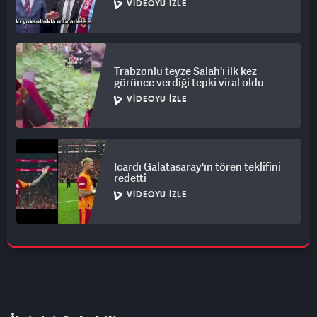
VIDEOYU İZLE
Trabzonlu teyze Salah'ı ilk kez
görünce verdiği tepki viral oldu
VIDEOYU İZLE
Icardı Galatasaray'ın tören teklifini
redetti
VIDEOYU İZLE