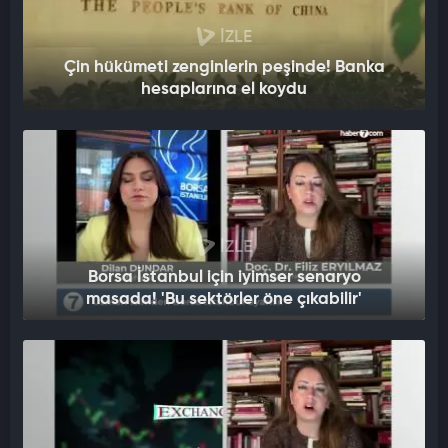
İZLE
Çin hükümeti zenginlerin peşinde! Banka
hesaplarına el koydu
İZLE
Borsa İstanbul için iyimser senaryo
masada! 'Bu sektörler öne çıkabilir'