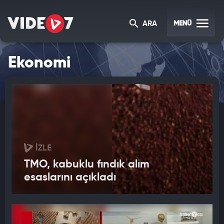
MENÜ
ARA
Ekonomi
İZLE
TMO, kabuklu fındık alım
esaslarını açıkladı