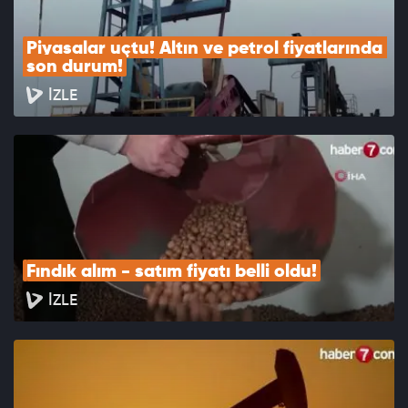
Piyasalar uçtu! Altın ve petrol fiyatlarında 
son durum!
İZLE
Fındık alım - satım fiyatı belli oldu!
İZLE