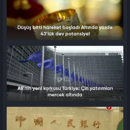
İZLE
Düşüş bitti hareket başladı Altında yüzde
43’lük dev potansiyel
İZLE
AB'nin yeni korkusu Türkiye: Çin yatırımları
mercek altında