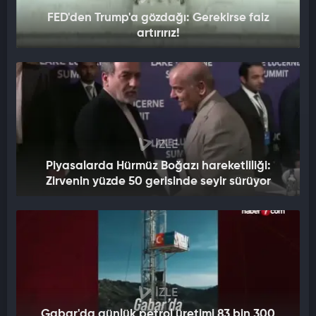
FED'den Trump'a gözdağı: Gerekirse faiz
artırırız!
İZLE
Piyasalarda Hürmüz Boğazı hareketliliği:
Zirvenin yüzde 50 gerisinde seyir sürüyor
İZLE
Gabar'da günlük petrol üretimi 83 bin 300