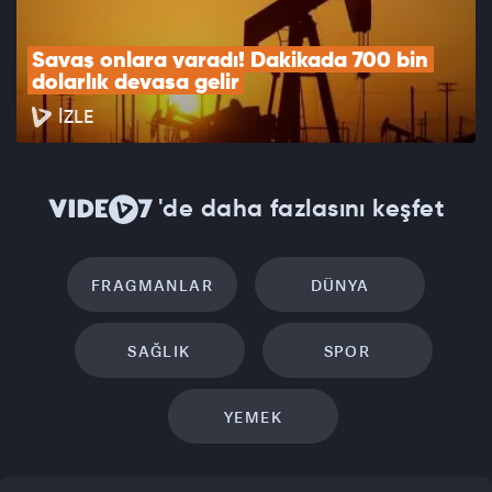
Savaş onlara yaradı! Dakikada 700 bin 
dolarlık devasa gelir
İZLE
'de daha fazlasını keşfet
FRAGMANLAR
DÜNYA
SAĞLIK
SPOR
YEMEK