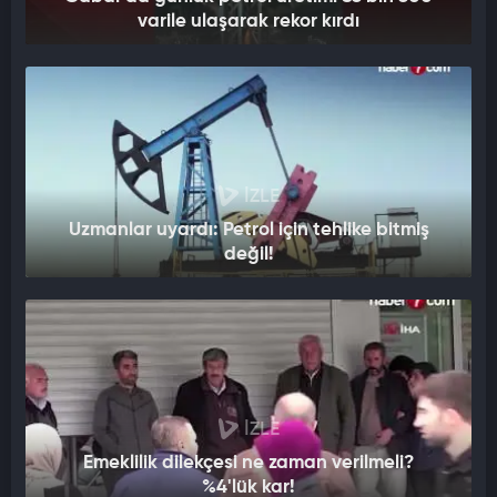
varile ulaşarak rekor kırdı
İZLE
Uzmanlar uyardı: Petrol için tehlike bitmiş
değil!
İZLE
Emeklilik dilekçesi ne zaman verilmeli?
%4'lük kar!