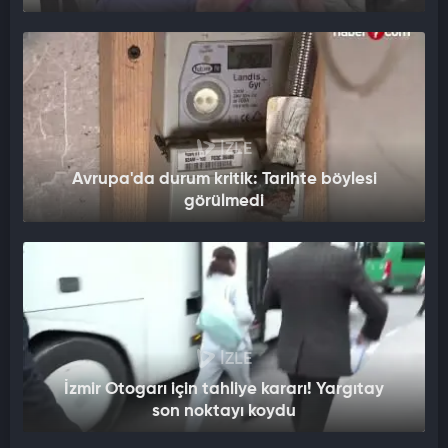
İZLE
Avrupa'da durum kritik: Tarihte böylesi
görülmedi
İZLE
İzmir Otogarı için tahliye kararı! Yargıtay
son noktayı koydu