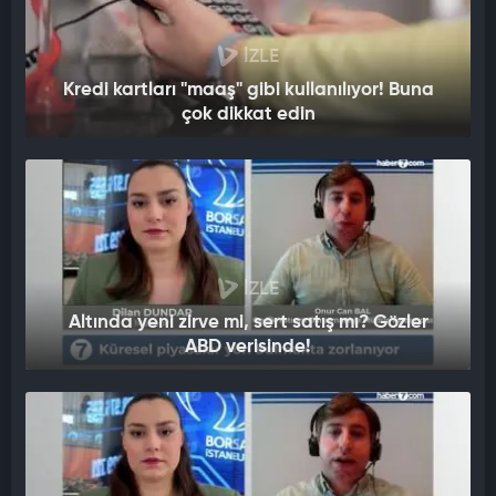
İZLE
Kredi kartları "maaş" gibi kullanılıyor! Buna
çok dikkat edin
İZLE
Altında yeni zirve mi, sert satış mı? Gözler
ABD verisinde!