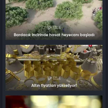
İZLE
Bardacık incirinde hasat heyecanı başladı
İZLE
Altın fiyatları yükseliyor!