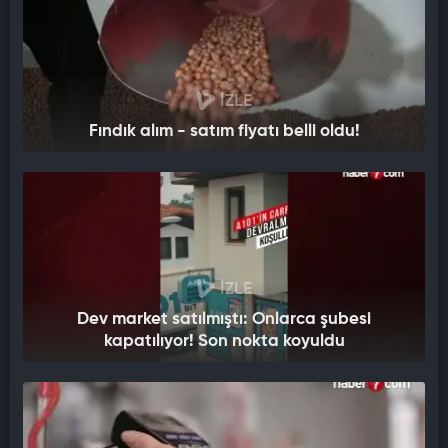
İZLE
Fındık alım - satım fiyatı belli oldu!
İZLE
Dev market satılmıştı: Onlarca şubesi
kapatılıyor! Son nokta koyuldu