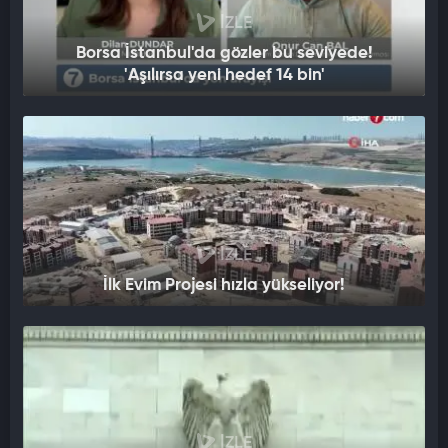
İZLE
Borsa İstanbul'da gözler bu seviyede!
'Aşılırsa yeni hedef 14 bin'
İZLE
İlk Evim Projesi hızla yükseliyor!
İZLE