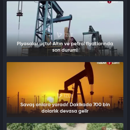
İZLE
Piyasalar uçtu! Altın ve petrol fiyatlarında
son durum!
İZLE
Savaş onlara yaradı! Dakikada 700 bin
dolarlık devasa gelir