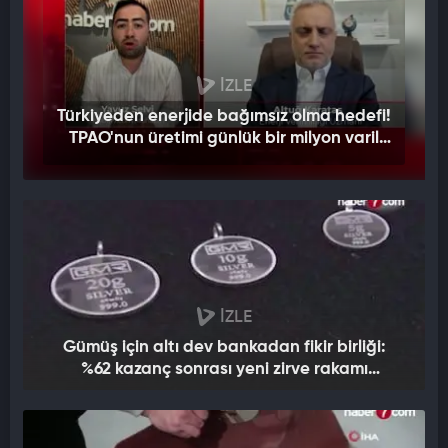
İZLE
Türkiyeden enerjide bağımsız olma hedefi!
TPAO'nun üretimi günlük bir milyon varil
petrole çıkacak
İZLE
Gümüş için altı dev bankadan fikir birliği:
%62 kazanç sonrası yeni zirve rakamı
verildi!