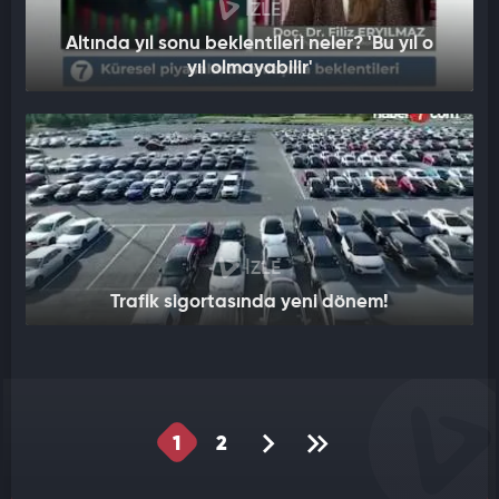
İZLE
Altında yıl sonu beklentileri neler? 'Bu yıl o
yıl olmayabilir'
İZLE
Trafik sigortasında yeni dönem!
1
2