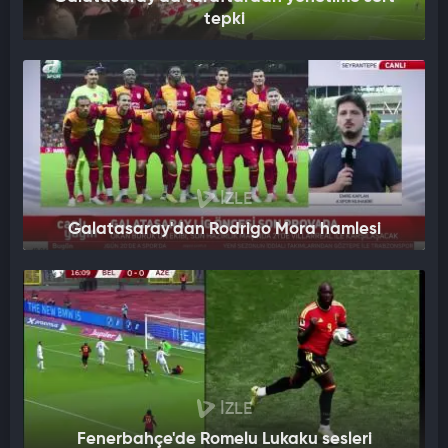
tepki
İZLE
Galatasaray'dan Rodrigo Mora hamlesi
İZLE
Fenerbahçe'de Romelu Lukaku sesleri