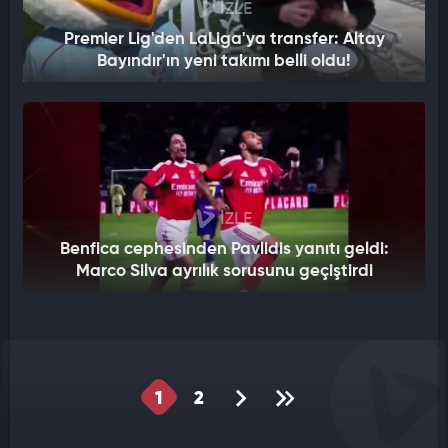
İZLE
Premier Lig'den LaLiga'ya transfer: Altay
Bayındır'ın yeni takımı belli oldu!
İZLE
Benfica cephesinden Pavlidis yanıtı geldi:
Marco Silva ayrılık sorusunu geçiştirdi
1
2