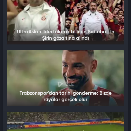
İZLE
UltraAslan lideri olarak bilinen Sebahattin
Şirin gözaltına alındı
İZLE
Trabzonspor'dan tarihi gönderme: Bizde
rüyalar gerçek olur