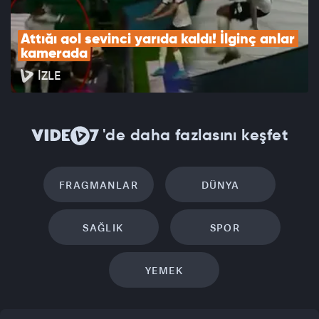
Attığı gol sevinci yarıda kaldı! İlginç anlar 
kamerada
İZLE
'de daha fazlasını keşfet
FRAGMANLAR
DÜNYA
SAĞLIK
SPOR
YEMEK