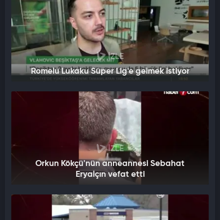
İZLE
Romelu Lukaku Süper Lig'e gelmek istiyor
İZLE
Orkun Kökçü'nün anneannesi Sebahat
Eryalçın vefat etti