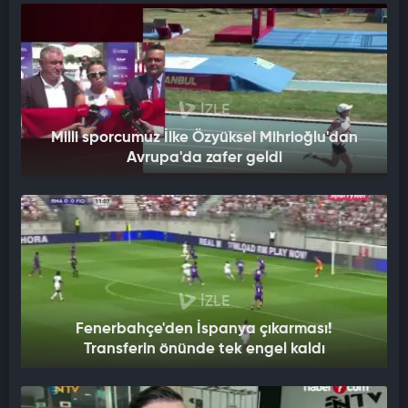
İZLE
Milli sporcumuz İlke Özyüksel Mihrioğlu'dan
Avrupa'da zafer geldi
İZLE
Fenerbahçe'den İspanya çıkarması!
Transferin önünde tek engel kaldı