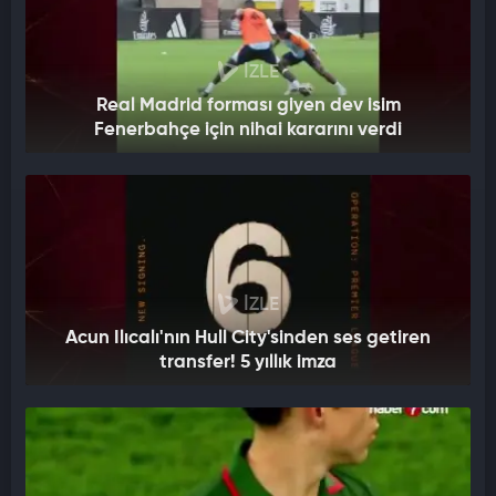
İZLE
Real Madrid forması giyen dev isim
Fenerbahçe için nihai kararını verdi
İZLE
Acun Ilıcalı'nın Hull City'sinden ses getiren
transfer! 5 yıllık imza