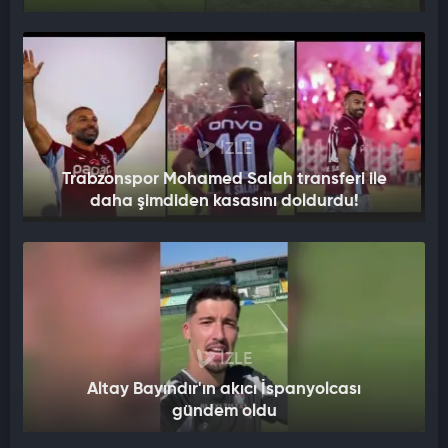
İZLE
Trabzonspor Mohamed Salah transferi ile
daha şimdiden kasasını doldurdu!
İZLE
Altay Bayındır'ın akıcı İspanyolcası
gündem oldu