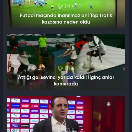
İZLE
Futbol maçında inanılmaz an! Top trafik
kazasına neden oldu
İZLE
Attığı gol sevinci yarıda kaldı! İlginç anlar
kamerada
İZLE