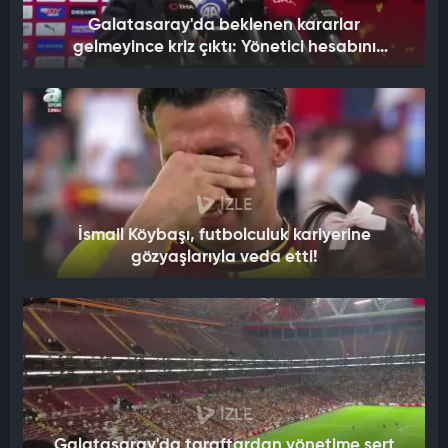
Galatasaray'da beklenen kararlar
gelmeyince kriz çıktı: Yönetici hesabını
kapattı
İZLE
İsmail Köybaşı, futbolculuk kariyerine
gözyaşlarıyla veda etti!
İZLE
Galatasaray'da taraftardan yönetime sert