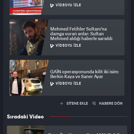
elde patladı
VIDEOYU İZLE
Mehmed Fetihler Sultanı'na
damga vuran anlar: Sultan
Mehmed aldığı haberle sarsıldı
VIDEOYU İZLE
GAİN operasyonunda kilit iki isim:
Berkin Kaya ve Saner Ayar
VIDEOYU İZLE
SİTENE EKLE
HABERE DÖN
Sıradaki Video