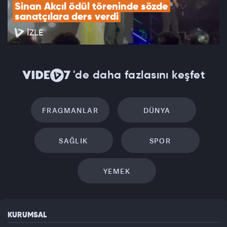
Sinan Akçıl ödül töreninde sözde 
sanatçılara ders verdi
İZLE
'de daha fazlasını keşfet
FRAGMANLAR
DÜNYA
SAĞLIK
SPOR
YEMEK
KURUMSAL