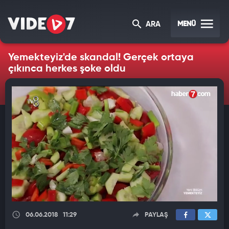
MENÜ
ARA
Yemekteyiz'de skandal! Gerçek ortaya
çıkınca herkes şoke oldu
06.06.2018
11:29
PAYLAŞ