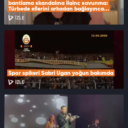
bantlama skandalına ilginç savunma: 
Türbede ellerini arkadan bağlayınca...
İZLE
Spor spikeri Sabri Ugan yoğun bakımda
İZLE