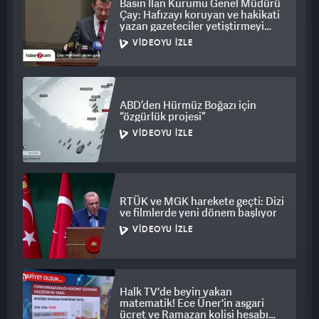
Basın İlan Kurumu Genel Müdürü
Çay: Hafızayı koruyan ve hakikati
yazan gazeteciler yetiştirmeyi
hedefliyoruz
VIDEOYU İZLE
ABD’den Hürmüz Boğazı için
“özgürlük projesi”
VIDEOYU İZLE
RTÜK ve MGK harekete geçti: Dizi
ve filmlerde yeni dönem başlıyor
VIDEOYU İZLE
Halk TV'de beyin yakan
matematik! Ece Üner'in asgari
ücret ve Ramazan kolisi hesabı