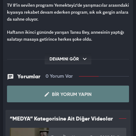
TV 8'in sevilen programı Yemekteyiz'de yarışmacılar arasındaki
kıyasıya rekabet devam ederken program, sık sık gergin anlara
da sahne oluyor.
Haftanın ikinci gününde yarışan Tansu Bey, annesinin yaptığı
salatayı masaya getirince herkes şoke oldu.
DEVAMINI GÖR
Yorumlar
0 Yorum Var
BIR YORUM YAPIN
“MEDYA” Kategorisine Ait Diğer Videolar