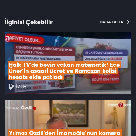
İlginizi Çekebilir
DAHA FAZLA
Halk TV'de beyin yakan matematik! Ece 
Üner'in asgari ücret ve Ramazan kolisi 
hesabı elde patladı
İZLE
Yılmaz Özdil'den İmamoğlu'nun kamera 