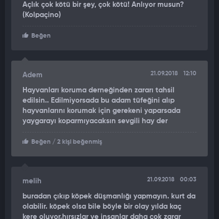
Açlık çok kötü bir şey, çok kötü! Anlıyor musun?
Bugün benim hayvanıma saldıran köpekler yarın bir vatandaşa
(Kolpaçino)
saldırır. İnsan hayatı ucuz bir şey değil. Farzet ki bir çocuğa
saldırdılar. Buna bir önlem alınması gerekiyor. Köpekler dün
Beğen
tepenin üzerinde yatıyordu."
21.09.2018
12:10
Adem
Hayvanları koruma derneğinden zararı tahsil
edilsin.. Edilmiyorsada bu adam tüfeğini alıp
hayvanlarını korumak için gerekeni yaparsada
yaygarayı koparmıyacaksın sevgili hay der
Beğen
/ 2 kişi beğenmiş
21.09.2018
00:03
melih
buradan çıkıp köpek düşmanlığı yapmayın. kurt da
olabilir. köpek olsa bile böyle bir olay yılda kaç
kere oluyor.hırsızlar ve insanlar daha çok zarar