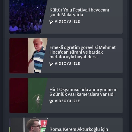
Kültür Yolu Festivali heyecanı
şimdi Malatya’da
VIDEOYU İZLE
Emekli öğretim görevlisi Mehmet
Hoca'dan sürahi ve bardak
metaforuyla hayat dersi
VIDEOYU İZLE
Hint Okyanusu'nda anne yunusun
6 günlük yası kameralara yansıdı
VIDEOYU İZLE
Roma, Kerem Aktürkoğlu için