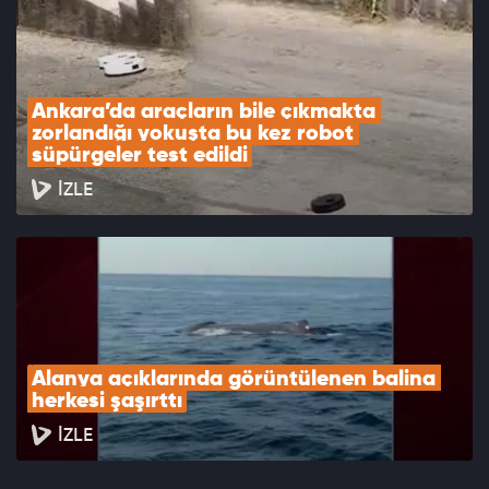
Ankara’da araçların bile çıkmakta 
zorlandığı yokuşta bu kez robot 
süpürgeler test edildi
İZLE
Alanya açıklarında görüntülenen balina 
herkesi şaşırttı
İZLE