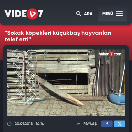
MENÜ
ARA
''Sokak köpekleri küçükbaş hayvanları
telef etti''
20.09.2018
14:14
PAYLAŞ