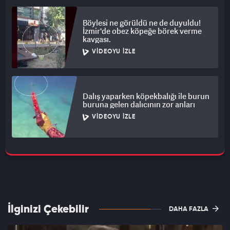
Böylesi ne görüldü ne de duyuldu!
İzmir'de obez köpeğe börek verme
kavgası.
VIDEOYU İZLE
Dalış yaparken köpekbalığı ile burun
buruna gelen dalıcının zor anları
VIDEOYU İZLE
İlginizi Çekebilir
DAHA FAZLA