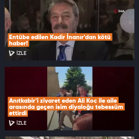
Entübe edilen Kadir İnanır'dan kötü 
haber!
İZLE
Anıtkabir'i ziyaret eden Ali Koç ile aile 
arasında geçen isim diyaloğu tebessüm 
ettirdi
İZLE