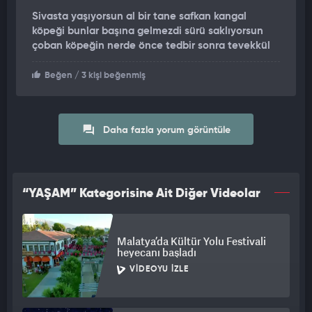
Sivasta yaşıyorsun al bir tane safkan kangal
köpeği bunlar başına gelmezdi sürü saklıyorsun
çoban köpeğin nerde önce tedbir sonra tevekkül
Beğen
/ 3 kişi beğenmiş
Daha fazla yorum görüntüle
“YAŞAM” Kategorisine Ait Diğer Videolar
Malatya’da Kültür Yolu Festivali
heyecanı başladı
VIDEOYU İZLE