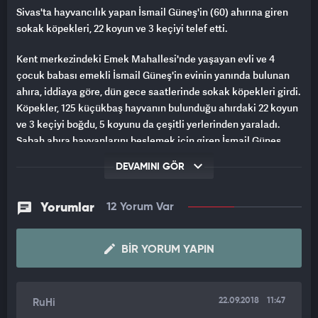
Sivas'ta hayvancılık yapan İsmail Güneş'in (60) ahırına giren
sokak köpekleri, 22 koyun ve 3 keçiyi telef etti.
Kent merkezindeki Emek Mahallesi'nde yaşayan evli ve 4
çocuk babası emekli İsmail Güneş'in evinin yanında bulunan
ahıra, iddiaya göre, dün gece saatlerinde sokak köpekleri girdi.
Köpekler, 125 küçükbaş hayvanın bulunduğu ahırdaki 22 koyun
ve 3 keçiyi boğdu, 5 koyunu da çeşitli yerlerinden yaraladı.
Sabah ahıra hayvanlarını beslemek için giren İsmail Güneş,
gördüğü manzara karşısında şoke oldu. 25 hayvanının
DEVAMINI GÖR
öldüğünü belirleyen Güneş, zararının yaklaşık 30 bin lira
olduğu söyleyerek şöyle konuştu:
Yorumlar
12 Yorum Var
"Emekli olduktan sonra adak kurbanlık işi ile uğraşmaya
başladım. Her sabah hayvanları beslemek için ahıra
BIR YORUM YAPIN
giriyordum. 15-20 tane köpek ahırın çivili olan tahtasını
ayaklarıyla söküp içeriye girmişler. Sabah girdim ki hayvanlar
yatıyor. Toplam 125 hayvanım vardı, bunların 25 tanesi öldü, 5
tane de yaralım var. Hayvanlarımı yeni almıştım, sigortaları
22.09.2018
11:47
RuHi
yoktu. Toplam 30 bin lira zararım var. Sokak köpekleri yaptı.