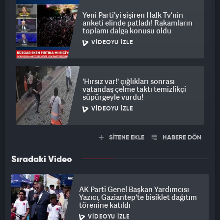
Yeni Parti'yi şişiren Halk Tv'nin
anketi elinde patladı! Rakamların
toplamı dalga konusu oldu
VIDEOYU İZLE
'Hırsız var!' çığlıkları sonrası
vatandaş çelme taktı temizlikçi
süpürgeyle vurdu!
VIDEOYU İZLE
SİTENE EKLE
HABERE DÖN
Sıradaki Video
AK Parti Genel Başkan Yardımcısı
Yazıcı, Gaziantep'te bisiklet dağıtım
törenine katıldı
VIDEOYU İZLE