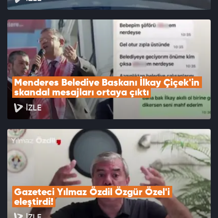
Menderes Belediye Başkanı İlkay Çiçek'in 
skandal mesajları ortaya çıktı
İZLE
Gazeteci Yılmaz Özdil Özgür Özel'i 
eleştirdi!
İZLE