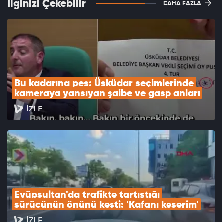
İlginizi Çekebilir
DAHA FAZLA
Bu kadarına pes: Üsküdar seçimlerinde 
kameraya yansıyan şaibe ve gasp anları
İZLE
Eyüpsultan'da trafikte tartıştığı 
sürücünün önünü kesti: 'Kafanı keserim'
İZLE