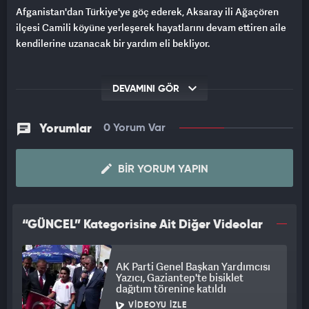
Afganistan'dan Türkiye'ye göç ederek, Aksaray ili Ağaçören
ilçesi Camili köyüne yerleşerek hayatlarını devam ettiren aile
kendilerine uzanacak bir yardım eli bekliyor.
DEVAMINI GÖR
Yorumlar
0 Yorum Var
BIR YORUM YAPIN
“GÜNCEL” Kategorisine Ait Diğer Videolar
AK Parti Genel Başkan Yardımcısı
Yazıcı, Gaziantep'te bisiklet
dağıtım törenine katıldı
VIDEOYU İZLE