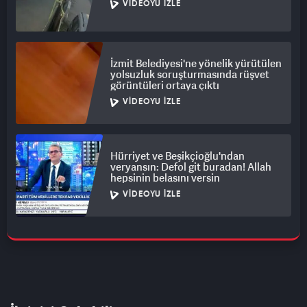
VIDEOYU İZLE
İzmit Belediyesi'ne yönelik yürütülen
yolsuzluk soruşturmasında rüşvet
görüntüleri ortaya çıktı
VIDEOYU İZLE
Hürriyet ve Beşikçioğlu'ndan
veryansın: Defol git buradan! Allah
hepsinin belasını versin
VIDEOYU İZLE