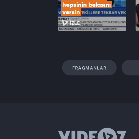
hepsinin belasını 
versin
İZLE
FRAGMANLAR