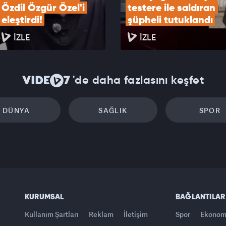
Özdil Özgür Özel'i 
testere ile saldıran 
eleştirdi!
şüpheli tutuklandı
İZLE
İZLE
'de daha fazlasını keşfet
DÜNYA
SAĞLIK
SPOR
KURUMSAL
BAĞLANTILAR
Kullanım Şartları
Reklam
İletişim
Spor
Ekonom