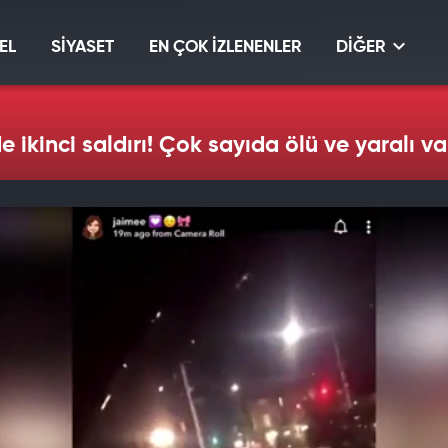
EL
SİYASET
EN ÇOK İZLENENLER
DİĞER
ikinci saldırı! Çok sayıda ölü ve yaralı va