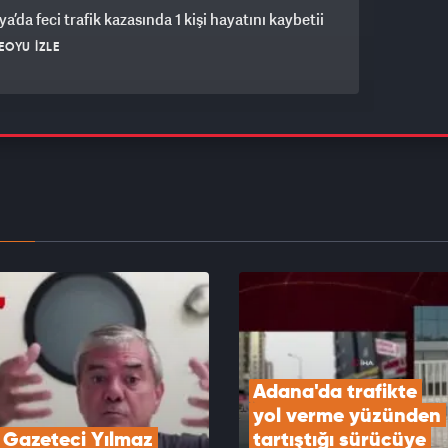
a’da feci trafik kazasında 1 kişi hayatını kaybetii
EOYU İZLE
 112 Acil’ mobil uygulaması kamu spotu yayında
EOYU İZLE
açıklarındaki Türk kuru yük gemisine İHA
sı
EOYU İZLE
Adana'da trafikte 
yol verme yüzünden 
Gazeteci Yılmaz 
tartıştığı sürücüye 