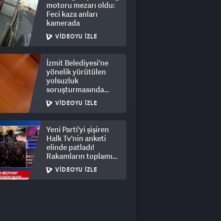
motoru mezarı oldu:
Feci kaza anları
kamerada
VIDEOYU İZLE
İzmit Belediyesi'ne
yönelik yürütülen
yolsuzluk
soruşturmasında
rüşvet görüntüleri
VIDEOYU İZLE
ortaya çıktı
Yeni Parti'yi şişiren
Halk Tv'nin anketi
elinde patladı!
Rakamların toplamı
dalga konusu oldu
VIDEOYU İZLE