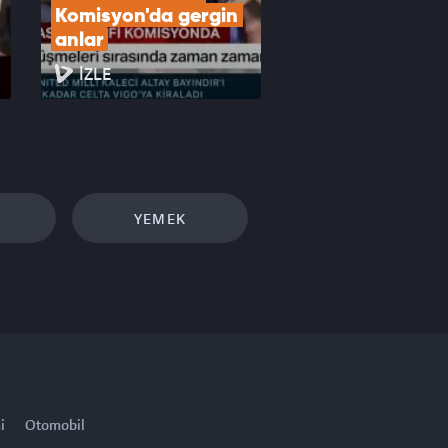
Komisyon'da gergin 
anlar
İZLE
YEMEK
i
Otomobil