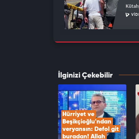
Kütahy
VID
‘Hayat
VID
İlginizi Çekebilir
Rusya 
saldırı
VID
Hürriyet ve 
Beşikçioğlu'ndan 
veryansın: Defol git 
buradan! Allah 