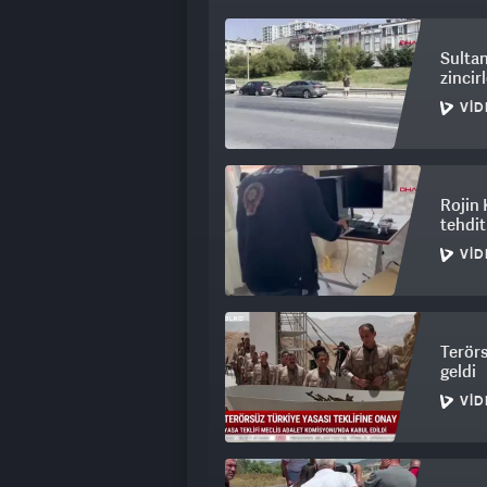
Sultan
zincir
VID
Rojin 
tehdit
VID
Terörs
geldi
VID