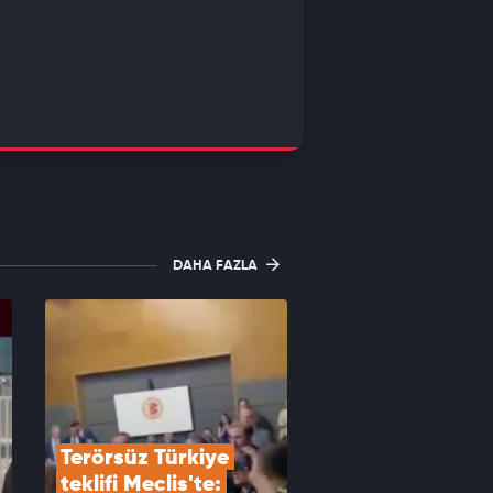
DAHA FAZLA
Terörsüz Türkiye 
teklifi Meclis'te: 