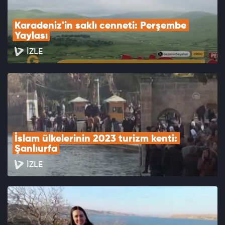
Karadeniz'in saklı cenneti: Perşembe 
Yaylası
İZLE
İslam ülkelerinin 2023 turizm kenti: 
Şanlıurfa
İZLE