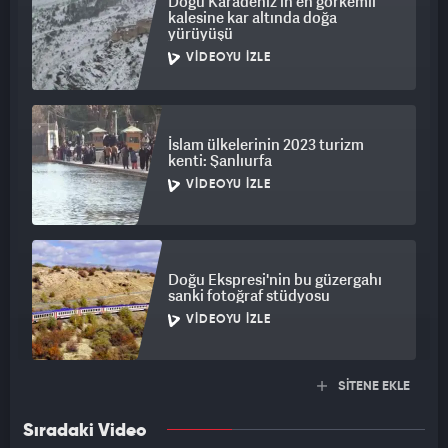
Doğu Karadeniz’in en görkemli
kalesine kar altında doğa
yürüyüşü
VIDEOYU İZLE
İslam ülkelerinin 2023 turizm
kenti: Şanlıurfa
VIDEOYU İZLE
Doğu Ekspresi'nin bu güzergahı
sanki fotoğraf stüdyosu
VIDEOYU İZLE
SİTENE EKLE
Sıradaki Video