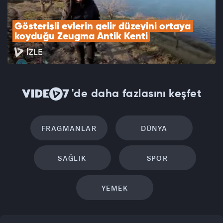
Gösterişli evlerin gelir düzeyini ortaya 
koyduğu Zeugma Antik Kenti
İZLE
'de daha fazlasını keşfet
FRAGMANLAR
DÜNYA
SAĞLIK
SPOR
YEMEK