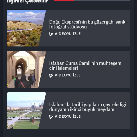
İlginizi Çekebilir
Doğu Ekspresi'nin bu güzergahı sanki
fotoğraf stüdyosu
VIDEOYU İZLE
İsfahan Cuma Camii'nin muhteşem
çini işlemeleri
VIDEOYU İZLE
İsfahan'da tarihi yapıların çevrelediği
dünyanın ikinci büyük meydanı
VIDEOYU İZLE