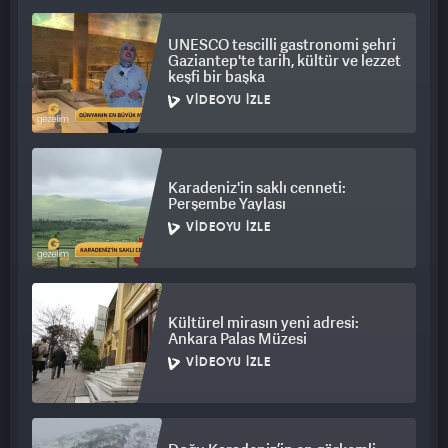
UNESCO tescilli gastronomi şehri
Gaziantep'te tarih, kültür ve lezzet
keşfi bir başka
VIDEOYU İZLE
Karadeniz'in saklı cenneti:
Perşembe Yaylası
VIDEOYU İZLE
Kültürel mirasın yeni adresi:
Ankara Palas Müzesi
VIDEOYU İZLE