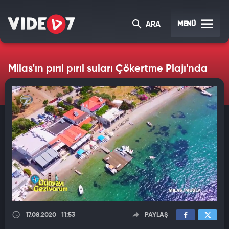
MENÜ
ARA
Milas'ın pırıl pırıl suları Çökertme Plajı'nda
17.08.2020
11:53
PAYLAŞ