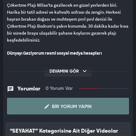
Çökertme Plajı Milas'ta gezilecek en güzel yerlerden biri.
Harika bir tatil adresi ve kahvaltı sofrası da zengin. Herkesi
hayran bırakan doğası ve muhteşem pırıl pırıl denizi ile
Çökertme Plajı Bodrum'a yakın konumda. 30 dakika kadar kısa
bir sürede braya ulaşabilir şahane koylarını gezerek plajı
keşfedebilirsiniz.
Dünyayı Geziyorum resmi sosyal medya hesapları
Youtube:
esirgenc
DEVAMINI GÖR
Twitter ve İnstagram
: @dunyayigeziyor
Yorumlar
0 Yorum Var
Facebook:
dunyayigeziyorum
BIR YORUM YAPIN
“SEYAHAT” Kategorisine Ait Diğer Videolar