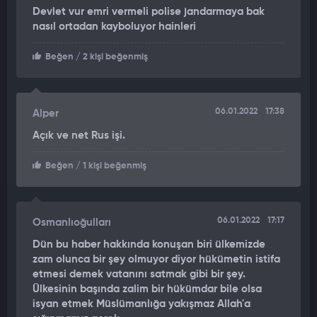
Devlet vur emri vermeli polise jandarmaya bak
nasıl ortadan kayboluyor hainleri
Beğen
/ 2 kişi beğenmiş
06.01.2022
17:38
Alper
Açık ve net Rus işi.
Beğen
/ 1 kişi beğenmiş
06.01.2022
17:17
Osmanlıoğulları
Dün bu haber hakkında konuşan biri ülkemizde
zam olunca bir şey olmuyor diyor hükümetin istifa
etmesi demek vatanını satmak gibi bir şey.
Ülkesinin başında zalim bir hükümdar bile olsa
isyan etmek Müslümanlığa yakışmaz Allah'a