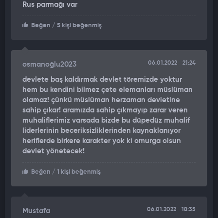
Öte yandan Almatı kentinde çıkan olaylarda, kamu binalarını
Rus parmağı var
ele geçirmeye çalışan onlarca protestocu ise hayatını kaybetti.
Beğen
/ 5 kişi beğenmiş
GÖSTERİCİLERE SİLAH DAĞITILIYOR
Tokayev'in sözlerinin ardından sosyal medyada paylaşılan bir
06.01.2022
21:24
osmanoğlu2023
görüntü, olaylı gösterilere dışarıdan müdahale olduğu şeklinde
yorumlandı.
devlete baş kaldırmak devlet töremizde yoktur
hem bu kendini bilmez çete elemanları müslüman
olamaz! çünkü müslüman herzaman devletine
Görüntüde, protestocuların bir noktaya doğru koştuğu ve
sahip çıkar! aramızda sahip çıkmayıp zarar veren
plakasız aracın bagajından yere konulan silahları aldığı
muhaliflerimiz varsada bizde bu düpedüz muhalif
görülüyor.
liderlerinin beceriksizliklerinden kaynaklanıyor
heriflerde birkere karakter yok ki omurga olsun
"GERİLİMİ TIRMANDIRIYORLAR"
devlet yönetecek!
Protestocuların silahları alırken adeta birbiriyle yarıştığı anlar
Beğen
/ 1 kişi beğenmiş
dikkat çekti.
Görüntünün ardından "Kazakistan'da gerilim tırmandırılmak
isteniyor" şeklinde yorumlar yapıldı.
06.01.2022
18:35
Mustafa