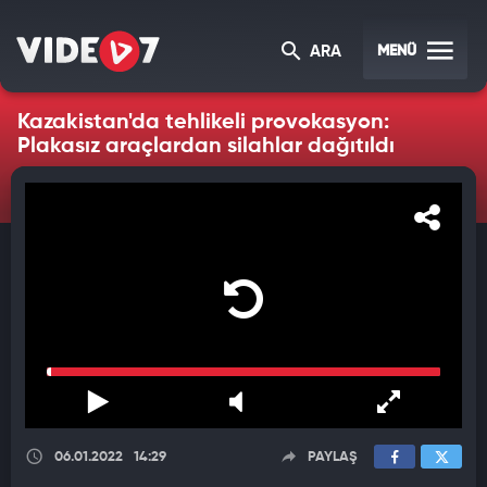
MENÜ
ARA
Kazakistan'da tehlikeli provokasyon:
Plakasız araçlardan silahlar dağıtıldı
06.01.2022
14:29
PAYLAŞ