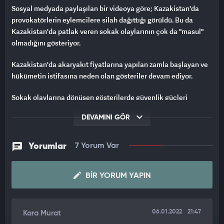
Sosyal medyada paylaşılan bir videoya göre; Kazakistan'da
provokatörlerin eylemcilere silah dağıttığı görüldü. Bu da
Kazakistan'da patlak veren sokak olaylarının çok da "masul"
olmadığını gösteriyor.
Kazakistan'da akaryakıt fiyatlarına yapılan zamla başlayan ve
hükümetin istifasına neden olan gösteriler devam ediyor.
Sokak olaylarına dönüşen gösterilerde güvenlik güçleri
ile protestocular arasında çatışmalar yaşanıyor.
DEVAMINI GÖR
Polis ile askeri araçları ateşe veren ve devlet binalarına giren
protestoculara, güvenlik güçleri müdahalede bulunuyor.
Yorumlar
7 Yorum Var
CUMHURBAŞKANI 'YABANCI PROVOKATÖRLERE' İŞARET ETTİ
BIR YORUM YAPIN
Hükümetin istifasını kabul eden Cumhurbaşkanı Kasım
Cömert Tokayev, ülkesinde yaşanan manzaralar
nedeniyle "yabancı provokatörlere" işaret etti.
06.01.2022
21:47
Kara Murat