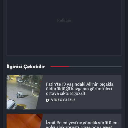
İlginizi Çekebilir
Fatih'te 19 yaşındaki Ali'nin bıçakla
öldürüldüğü kavganın görüntüleri
ortaya çıktı: 8 gözaltı
VIDEOYU İZLE
İzmit Belediyesi'ne yönelik yürütülen
yolsuzluk soruşturmasında rüşvet