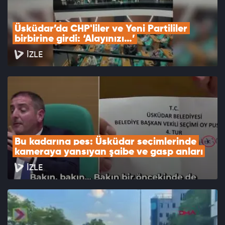
Üsküdar’da CHP'liler ve Yeni Partililer 
birbirine girdi: ‘Alayınızı…’
İZLE
Bu kadarına pes: Üsküdar seçimlerinde 
kameraya yansıyan şaibe ve gasp anları
İZLE