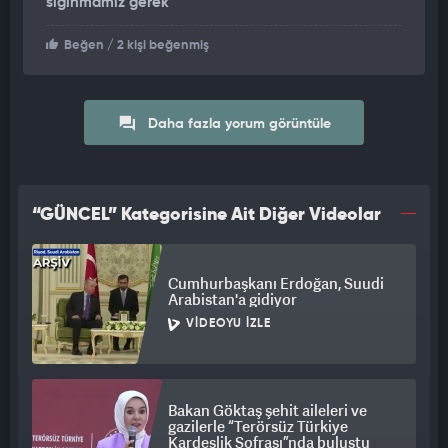
sığınmamız gerek
Beğen
/ 2 kişi beğenmiş
Daha fazla yorum görüntüle
“GÜNCEL” Kategorisine Ait Diğer Videolar
Cumhurbaşkanı Erdoğan, Suudi
Arabistan'a gidiyor
VIDEOYU İZLE
Bakan Göktaş şehit aileleri ve
gazilerle “Terörsüz Türkiye
Kardeşlik Sofrası”nda buluştu