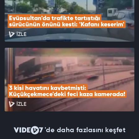
Eyüpsultan'da trafikte tartıştığı 
sürücünün önünü kesti: 'Kafanı keserim'
İZLE
3 kişi hayatını kaybetmişti: 
Küçükçekmece'deki feci kaza kamerada!
İZLE
'de daha fazlasını keşfet