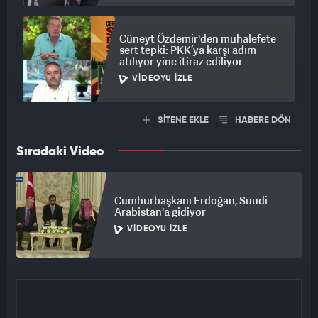
Cüneyt Özdemir'den muhalefete
sert tepki: PKK’ya karşı adım
atılıyor yine itiraz ediliyor
VIDEOYU İZLE
SİTENE EKLE
HABERE DÖN
Sıradaki Video
Cumhurbaşkanı Erdoğan, Suudi
Arabistan'a gidiyor
VIDEOYU İZLE