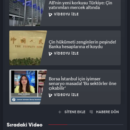
yönetmeliğinde bir değişiklik yapacağız. Mevcut kanunda
AB'nin yeni korkusu Türkiye: Çin
yatırımları mercek altında
işveren iş kolunu kendi oluşturuyor, bunu kaldırıyoruz. Yapılan
işe göre bakarız, hangi iş koluna giriyorsa ona göre iş kolunu
VIDEOYU İZLE
tayin ederiz. Kanun bize o yetkiyi veriyor. Sendikalaşmanın
önündeki tüm engelleri kaldıracağız."
Çin hükümeti zenginlerin peşinde!
Banka hesaplarına el koydu
VIDEOYU İZLE
Borsa İstanbul için iyimser
senaryo masada! 'Bu sektörler öne
çıkabilir'
VIDEOYU İZLE
SİTENE EKLE
HABERE DÖN
Sıradaki Video