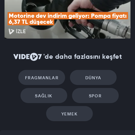
Motorine dev indirim geliyor: Pompa fiyatı 
6,37 TL düşecek
İZLE
'de daha fazlasını keşfet
FRAGMANLAR
DÜNYA
SAĞLIK
SPOR
YEMEK