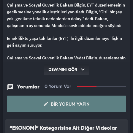
Çalışma ve Sosyal Güvenlik Bakanı Bilgin, EYT düzenlemesinin
gecikmesine yönelik eleştirileri yanıtladı. Bilgin, "Gizli bir şey
yok, gecikme teknik nedenlerden dolayı" dedi. Bakan,
çalışmanın ay sonunda Meclis'e sevk edilebileceğini söyledi
Emeklilikte yaşa takılanlar (EYT) ile ilgili düzenlemeye ilişkin
geri sayım sürüyor.
Çalışma ve Sosyal Güvenlik Bakanı Vedat Bilgin, düzenlemenin
gecikmesine yönelik eleştirilere yanıt verdi.
DEVAMINI GÖR
"GECİKME TEKNİK NEDENLERDEN"
Yorumlar
0 Yorum Var
Dünkü Kabine Toplantısı sonrası sonrası gazecilere konuşan
Bilgin, gecikmenin teknik nedenlerden kaynaklandığını
söyledi.
BIR YORUM YAPIN
Bakan Bilgin, "EYT çalışmamız tamamlanmadı. Çalışma bitince
açıklayacağız. Gizli bir şey yok" dedi.
“EKONOMİ” Kategorisine Ait Diğer Videolar