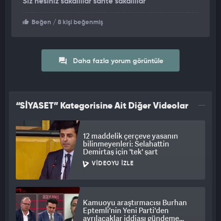
Siz nesiniz sakallılar sahte sakallılar
Necmettin Erbakan’ın cezaevine atılması için kanunun iptalini
isteyen CHP’li 110 milletvekili arasında Kemal Kılıçdaroğlu da
Beğen
/ 8 kişi beğenmiş
yer aldı. Kemal Kılıçdaroğlu, “Erbakan Yasası” dedikleri
kanunun iptali için AYM’ye başvuran CHP milletvekili arasında
yer aldı.
Daha fazla yorum görüntüle
“SİYASET” Kategorisine Ait Diğer Videolar
12 maddelik çerçeve yasanın
bilinmeyenleri: Selahattin
Demirtaş için 'tek' şart
VIDEOYU İZLE
Kamuoyu araştırmacısı Burhan
Eptemli'nin Yeni Parti'den
ayrılacaklar iddiası gündeme