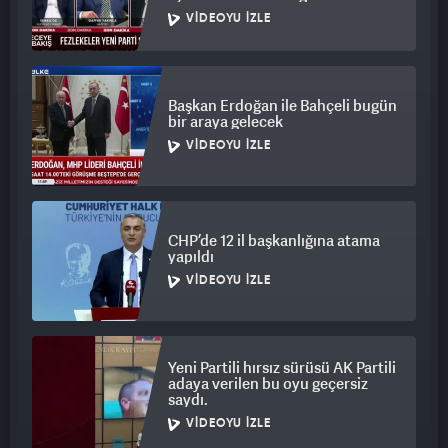
bomba gibi düştü
VIDEOYU İZLE
Başkan Erdoğan ile Bahçeli bugün
bir araya gelecek
VIDEOYU İZLE
CHP’de 12 il başkanlığına atama
yapıldı
VIDEOYU İZLE
Yeni Partili hırsız sürüsü AK Partili
adaya verilen bu oyu geçersiz
saydı.
VIDEOYU İZLE