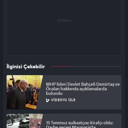
İlginizi Çekebilir
MHP lideri Devlet Bahçeli Demirtaş ve
Öcalan hakkında açıklamalarda
bulundu
VIDEOYU İZLE
15 Temmuz suikastçısı itirafçı oldu:
Darbe gecesi Marmaris'te