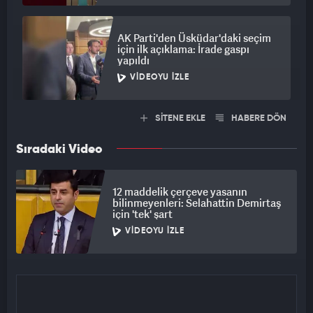
AK Parti'den Üsküdar'daki seçim
için ilk açıklama: İrade gaspı
yapıldı
VIDEOYU İZLE
SİTENE EKLE
HABERE DÖN
Sıradaki Video
12 maddelik çerçeve yasanın
bilinmeyenleri: Selahattin Demirtaş
için 'tek' şart
VIDEOYU İZLE