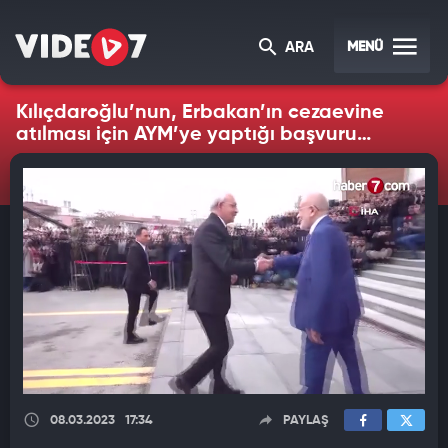
MENÜ
ARA
Kılıçdaroğlu’nun, Erbakan’ın cezaevine
atılması için AYM’ye yaptığı başvuru
yeniden gündeme geldi
08.03.2023
17:34
PAYLAŞ