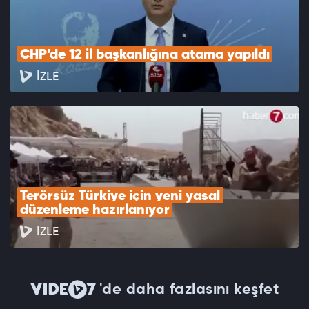
CHP’de 12 il başkanlığına atama yapıldı
İZLE
Terörsüz Türkiye için yeni yasal 
düzenleme hazırlanıyor
İZLE
'de daha fazlasını keşfet