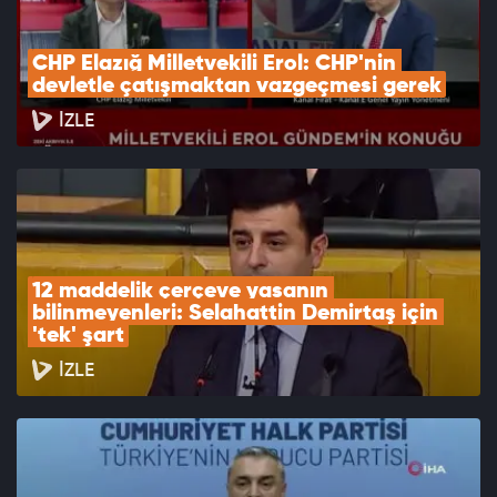
CHP Elazığ Milletvekili Erol: CHP'nin 
devletle çatışmaktan vazgeçmesi gerek
İZLE
12 maddelik çerçeve yasanın 
bilinmeyenleri: Selahattin Demirtaş için 
'tek' şart
İZLE