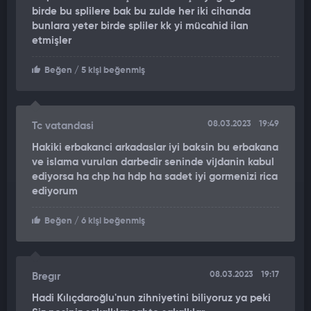
birde bu splilere bak bu zulde her iki cihanda
CHP’nin itirazları sonrası dönemin Cumhurbaşkanı Ahmet
bunlara yeter birde spliler kk yi mücahid ilan
etmişler
Necdet Sezer tarafından veto edildi. Kanun değişikliğini
Cumhurbaşkanı Sezer, 10 Mart 2006’da veto etti.
Beğen
/ 5 kişi beğenmiş
Kanun tekrar TBMM Genel Kurulu’na geldi. Meclis
çoğunluğuna sahip AK Parti iktidarı geri adım atmadı. Genel
Kurul’da kanun aynen kabul edildi. Bu defa Anayasa gereği
08.03.2023
19:49
Tc vatandasi
Cumhurbaşkanı Sezer, kanunu mecburen onayladı. 5485 sayılı
Hakiki erbakanci arkadaslar iyi baksin bu erbakana
Ceza ve Güvenlik Tedbirlerinin İnfazı Hakkında Kanunda
ve islama vurulan darbedir seninde vijdanin kabul
Değişiklik Yapılmasına Dair Kanun, 6 Nisan 2006 tarihinde
ediyorsa ha chp ha hdp ha sadet iyi gormenizi rica
resmen yürürlüğe girdi.
ediyorum
KILIÇDAROĞLU’NDAN “ERBAKAN’A ZİNDAN” İMZASI
Beğen
/ 6 kişi beğenmiş
CHP’li Kemal Kılıçdaroğlu bu aşamada devreye girdi.
CHP’li 110 milletvekili, kanunun iptal edilmesi için Anayasa
08.03.2023
19:17
Bregır
Mahkemesi’ne başvurdu
Hadi Kılıçdaroğlu'nun zihniyetini biliyoruz ya peki