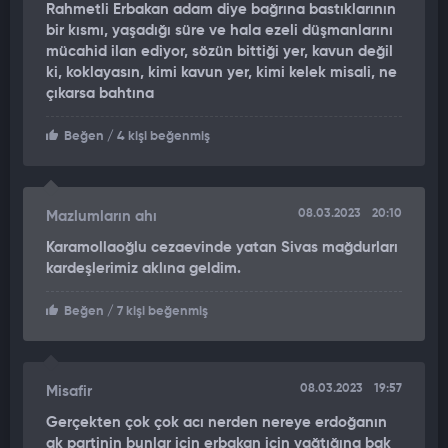
Rahmetli Erbakan adam diye bağrına bastıklarının
kapatıp, 5 kez siyasi yasak uygulatan zihniyetin siyasi
bir kısmı, yaşadığı süre ve hala ezeli düşmanlarını
uzantısı olarak öne çıkan Cumhuriyet Halk Partisi ve Kemal
mücahid ilan ediyor, sözün bittiği yer, kavun değil
Kılıçdaroğlu, Erbakan’a 2 yıl 4 ay hapis cezası verilen “Kayıp
ki, koklayasın, kimi kavun yer, kimi kelek misali, ne
Trilyon” davasında aktif rol üstlendi.
çıkarsa bahtına
Erbakan hocaya “yolsuzluk” gibi ağır ithamla suç yüklenen
Beğen
/ 4 kişi beğenmiş
Kayıp Trilyon davası ile ilgili 2006 yılında AK Parti iktidarı,
Erbakan’ın cezaevine girmesinin önüne geçilerek, evindeyken
ceza süresini tamamlamasını öngören kanun hazırladı. Ancak
08.03.2023
20:10
Mazlumların ahı
Erbakan Hoca’nın cezaevine girmesinin önüne geçilerek,
evindeyken ceza süresini tamamlamasını öngören kanuna
Karamollaoğlu cezaevinde yatan Sivas mağdurları
CHP karşı çıktı.
kardeşlerimiz aklına geldim.
“Kişiye özel kanun olmaz” argümanıyla itiraz edilen kanunun
Beğen
/ 7 kişi beğenmiş
ismini “Erbakan Yasası” diye isimlendiren CHP, bütün
itirazlarına rağmen başarılı olamadı. 23 Şubat 2006’da kanun
Meclis’te kabul edildi.
08.03.2023
19:57
Misafir
SP’NİN DEVİRMEYE ÇALIŞTIĞI AK PARTİ, ERBAKAN
Gerçekten çok çok acı nerden nereye erdoğanın
CEZAEVİNE GİRMESİN DİYE DİRENDİ
ak partinin bunlar için erbakan için yağtığına bak