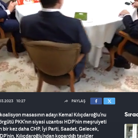
03.2023
10:27
PAYLAŞ
 koalisyon masasının adayı Kemal Kılıçdaroğlu’nu
Sıra
örgütü PKK’nın siyasi uzantısı HDP’nin meşruiyeti
an bir kez daha CHP, İyi Parti, Saadet, Gelecek,
HDP’nin, Kılıçdaroğlu’ndan kopardığı tavizler