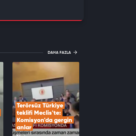
DAHA FAZLA
Terörsüz Türkiye 
teklifi Meclis'te: 
Komisyon'da gergin 
anlar