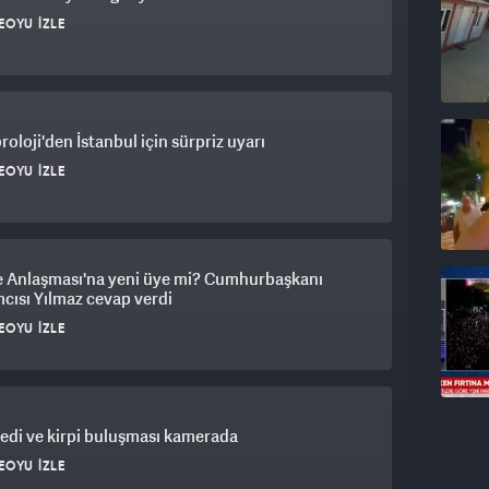
EOYU İZLE
ışlar vardı. Bazı yerlerde yerelden aday
unları?
oloji'den İstanbul için sürpriz uyarı
EOYU İZLE
malarıyla belirlendi.
dakiler? Bunlar Kandil tarafından mı belirlendi,
 Anlaşması'na yeni üye mi? Cumhurbaşkanı
cısı Yılmaz cevap verdi
EOYU İZLE
edi.
 kedi ve kirpi buluşması kamerada
di? Parti meclisinde belirlenmedi mi bu komisyon?
EOYU İZLE