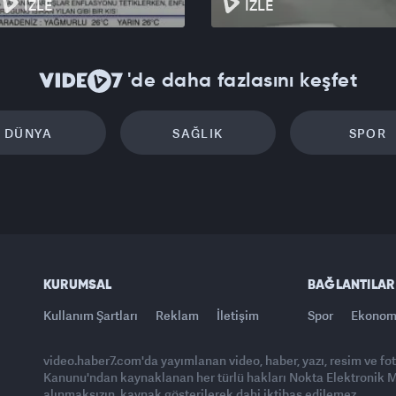
İZLE
İZLE
'de daha fazlasını keşfet
DÜNYA
SAĞLIK
SPOR
KURUMSAL
BAĞLANTILAR
Kullanım Şartları
Reklam
İletişim
Spor
Ekonom
video.haber7.com'da yayımlanan video, haber, yazı, resim ve fo
Kanunu'ndan kaynaklanan her türlü hakları Nokta Elektronik Med
alınmaksızın, kaynak gösterilerek dahi iktibas edilemez.