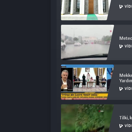
VID
İDRİS BALUKEN: Bizden kaynaklı yanl
gösterilmemesi oy kaybettirdi.
ABDULLAH ÖCALAN: Kim belirledi b
Meteor
VID
BALUKEN: Seçim komisyonunun çalış
ÖCALAN: Kimdir bu seçim komisyonun
Mekke
Yardım
yoksa siz mi belirlediniz?
VID
SIRRI SÜREYYA ÖNDER: Kandil belirl
Tilki,
ÖCALAN: Tamamıyla mı onlar belirle
VID