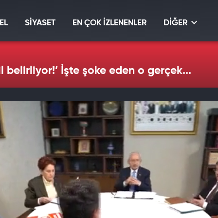
EL
SİYASET
EN ÇOK İZLENENLER
DİĞER
 belirliyor!’ İşte şoke eden o gerçek...