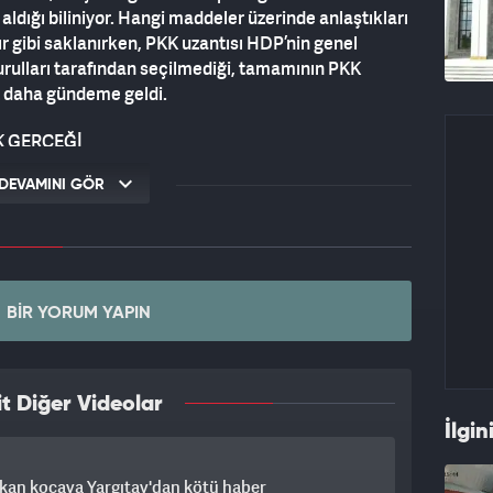
ldığı biliniyor. Hangi maddeler üzerinde anlaştıkları
r gibi saklanırken, PKK uzantısı HDP’nin genel
kurulları tarafından seçilmediği, tamamının PKK
ez daha gündeme geldi.
K GERÇEĞİ
n’ın tutuklu olduğu İmralı adasından kaleme aldığı
DEVAMINI GÖR
P-PKK gerçeği, bizzat HDP’li kurmayların ağzından
etesindeki köşesinden gündeme getiren Mehmet
ayı” olduğu tezini, Öcalan’ın kitabındaki satırlarla
BIR YORUM YAPIN
t Diğer Videolar
plaştırdığı ‘İmralı Notları’ndan küçük bir alıntı
İlgin
nan Barlas’ın aktardığı HDP-Öcalan diyalogları şu
kan kocaya Yargıtay'dan kötü haber