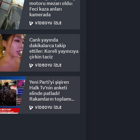
motoru mezarı oldu:
Feci kaza anları
kamerada
VIDEOYU İZLE
Canlı yayında
dakikalarca takip
ettiler: Koreli yayıncıya
çirkin taciz
VIDEOYU İZLE
Yeni Parti'yi şişiren
Halk Tv'nin anketi
elinde patladı!
Rakamların toplamı
dalga konusu oldu
VIDEOYU İZLE