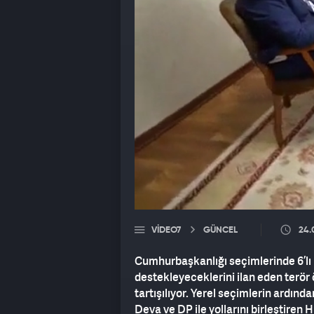
VIDEO7
GÜNCEL
24.
Cumhurbaşkanlığı seçimlerinde 6’lı
destekleyeceklerini ilan eden terör 
tartışılıyor. Yerel seçimlerin ardınd
Deva ve DP ile yollarını birleştiren 