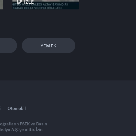
İZLE
YEMEK
i
Otomobil
toğrafların FSEK ve Basın
ya A.Ş.'ye aittir. İzin