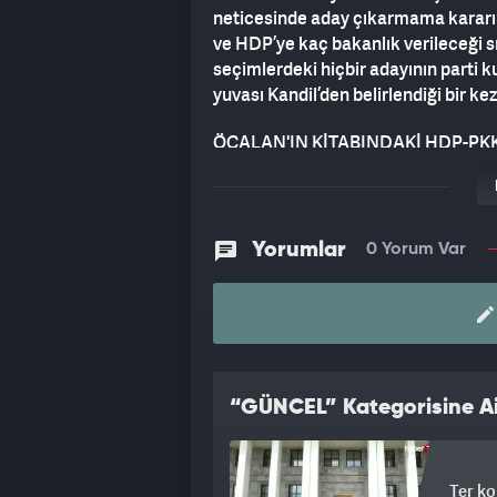
neticesinde aday çıkarmama kararı a
ve HDP’ye kaç bakanlık verileceği sı
seçimlerdeki hiçbir adayının parti 
yuvası Kandil’den belirlendiği bir k
ÖCALAN'IN KİTABINDAKİ HDP-PK
Terör örgütü elebaşı Abdullah Öcala
“İmralı Notları” isimli kitabında HD
itiraf ediliyor.
Yorumlar
0 Yorum Var
Kitabın ilgili bölümünü Sabah gaz
Barlas, “Kılıçdaroğlu’nun Kandil’in ad
destekledi.
KORKUNÇ SÖZLER
“GÜNCEL” Kategorisine Ai
“Teröristbaşı Abdullah Öcalan'ın kita
yapmak istiyorum” ifadelerini kulla
şekilde:
Ter ko