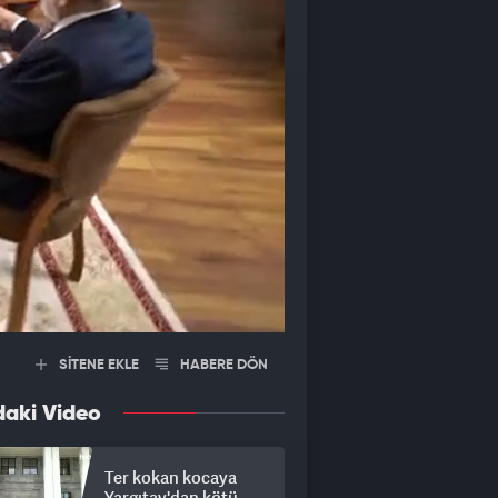
SİTENE EKLE
HABERE DÖN
daki Video
Ter kokan kocaya
Yargıtay'dan kötü