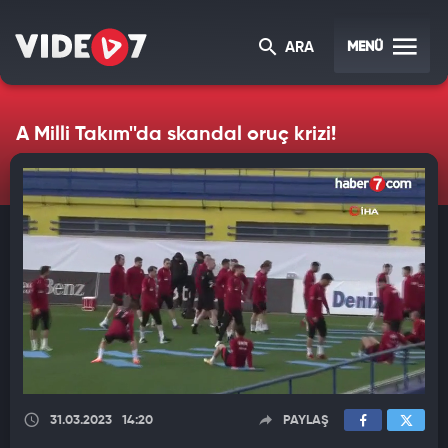
MENÜ
ARA
A Milli Takım''da skandal oruç krizi!
31.03.2023
14:20
PAYLAŞ