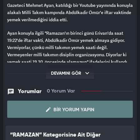
Gazeteci Mehmet Ayan, katıldığı bir Youtube yayınında konuyla
alakalı Milli Takım kampında Abdülkadir Ömür'e iftar vaktinde
yemek verilmediğini iddia etti.
Ayan konuyla ilgili "Ramazan'ın birinci günü Erivan'da saat
19:22'de iftar vakti, Abdülkadir Ömür yemek almaya gidiyor.
Vermiyorlar, çünkü milli takımın yemek saati değil.
Vermeyenler milli takımın disiplin organizasyonu. Diyorlar ki
yemek saati 19.30, öncesinde alamazsın" ifadelerini kullandı.
DEVAMINI GÖR
Mehmet Ayan'ın 'Bu söylediğim bilgidir' diyerek anlattığı olay
sosyal medyada tekrar tartışılmaya başlandı. Türkiye Futbol
Federasyonu'nun bu konuyla alakalı herhangi bir açıklama
Yorumlar
0 Yorum Var
yapıp yapmayacağı ise merakla bekleniyor.
Kamp kadrosuna çağrılan Abdülkadir Ömür, Ermenistan ve
BIR YORUM YAPIN
Hırvatistan maçlarının kadrosunda ise yer almamıştı.
Kuntz iddiaları yalanlamıştı!
“RAMAZAN” Kategorisine Ait Diğer