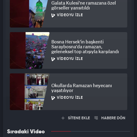
Galata Kulesi'ne ramazana özel
duyuyorum. Kesinlikle öyle bir durum yok. Bu yüzde yüz bir
görseller yansıtıldı
yalan" demişti.
VIDEOYU İZLE
Bosna Hersek'in başkenti
Saraybosna'da ramazan,
geleneksel top atışıyla karşılandı
VIDEOYU İZLE
Okullarda Ramazan heyecanı
yaşatılıyor
VIDEOYU İZLE
SİTENE EKLE
HABERE DÖN
Sıradaki Video