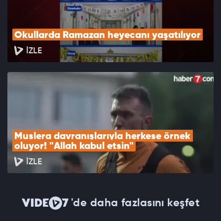
Okullarda Ramazan heyecanı yaşatılıyor
İZLE
Muslera davranışlarıyla herkese örnek 
oluyor! "Allah kabul etsin"
İZLE
'de daha fazlasını keşfet