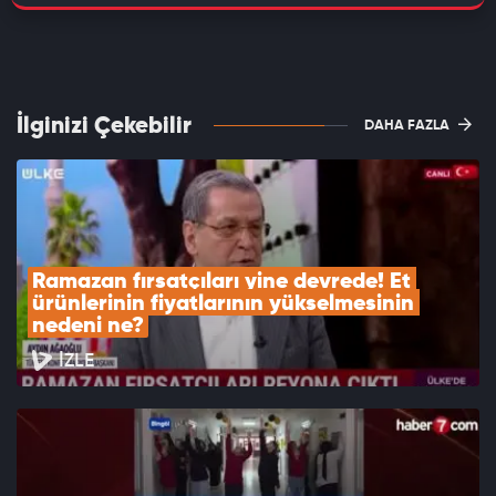
İlginizi Çekebilir
DAHA FAZLA
Ramazan fırsatçıları yine devrede! Et 
ürünlerinin fiyatlarının yükselmesinin 
nedeni ne?
İZLE