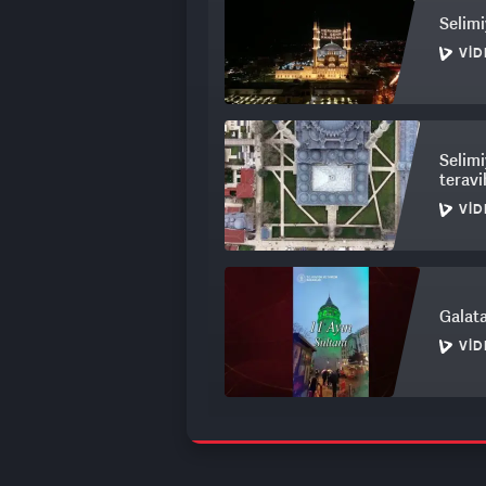
Selimi
VID
Selimi
teravi
VID
Galata
VID
Bosna
gelene