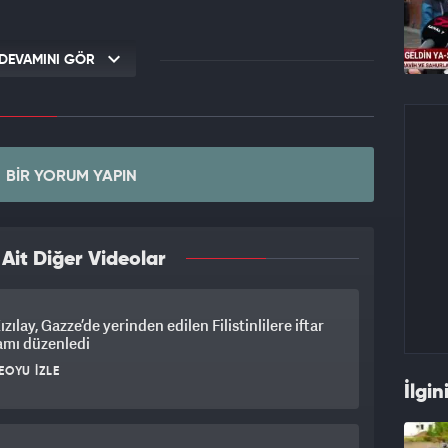
DEVAMINI GÖR
BIR YORUM YAPIN
it Diğer Videolar
ızılay, Gazze’de yerinden edilen Filistinlilere iftar
amı düzenledi
EOYU İZLE
İlgin