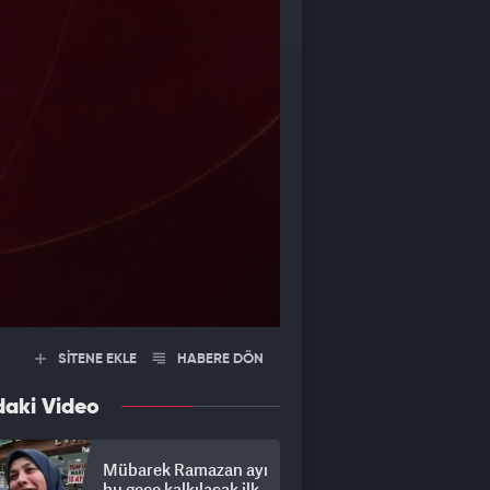
SİTENE EKLE
HABERE DÖN
daki Video
Mübarek Ramazan ayı
bu gece kalkılacak ilk