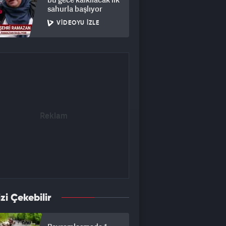
sahurla başlıyor
VIDEOYU İZLE
izi Çekebilir