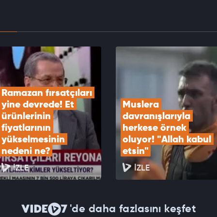
EOYU İZLE
k Ramazan ayı bu gece kalkılacak ilk sahurla
or
EOYU İZLE
Ramazan fırsatçıları 
yine devrede! Et 
Muslera 
ürünlerinin 
davranışlarıyla 
fiyatlarının 
herkese örnek 
yükselmesinin 
oluyor! "Allah kabul 
nedeni ne?
etsin"
İZLE
İZLE
'de daha fazlasını keşfet