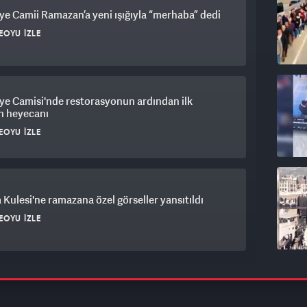
ye Camii Ramazan’a yeni ışığıyla “merhaba” dedi
EOYU İZLE
ye Camisi'nde restorasyonun ardından ilk
h heyecanı
EOYU İZLE
 Kulesi'ne ramazana özel görseller yansıtıldı
EOYU İZLE
 Hersek'in başkenti Saraybosna'da ramazan,
ksel top atışıyla karşılandı