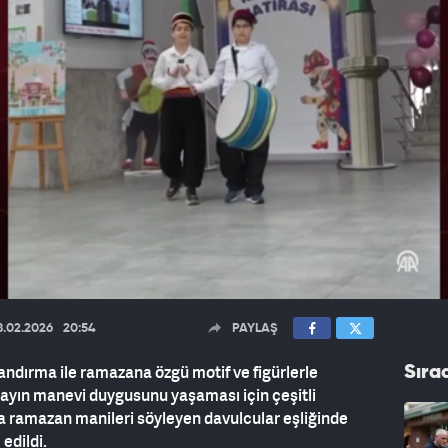
8.02.2026
20:54
PAYLAŞ
landırma ile ramazana özgü motif ve figürlerle
Sıra
u ayın manevi duygusunu yaşaması için çeşitli
da ramazan manileri söyleyen davulcular eşliğinde
edildi.