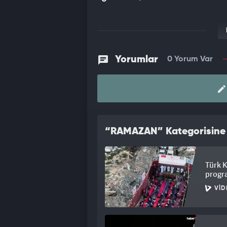
Yorumlar
0 Yorum Var
“RAMAZAN” Kategorisine A
Türk K
progr
VID