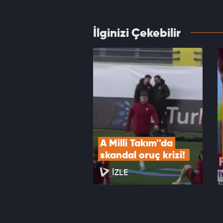
VID
İlginizi Çekebilir
Mübare
başlıy
VID
A Milli Takım''da 
skandal oruç krizi! 
İZLE