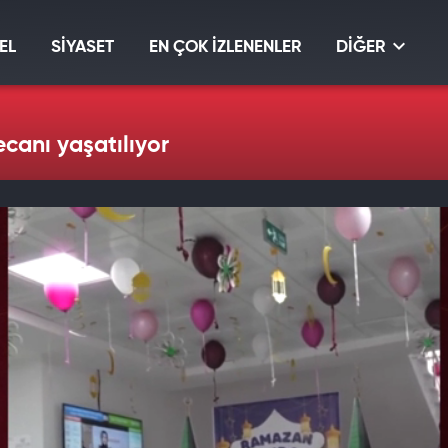
EL
SİYASET
EN ÇOK İZLENENLER
DİĞER
anı yaşatılıyor