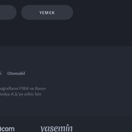
YEMEK
i
Otomobil
toğrafların FSEK ve Basın
ya A.Ş.'ye aittir. İzin