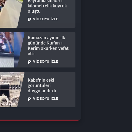
Bayramlaşmada 1
kilometrelik kuyruk
oluştu
VIDEOYU İZLE
Ramazan ayının ilk
gününde Kur'an-ı
Kerim okurken vefat
etti
VIDEOYU İZLE
Kabe'nin eski
görüntüleri
duygulandırdı
VIDEOYU İZLE