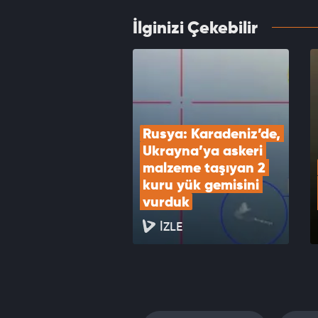
İlginizi Çekebilir
İran'd
VID
Rusya: Karadeniz’de, 
Ukrayna’ya askeri 
malzeme taşıyan 2 
kuru yük gemisini 
vurduk
İZLE