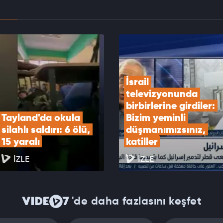
an "Mekke Anlaşması" açıklaması!
EOYU İZLE
İsrail 
televizyonunda 
birbirlerine girdiler: 
Tayland'da okula 
Bizim yeminli 
silahlı saldırı: 6 ölü, 
düşmanımızsınız, 
15 yaralı
katiller
İZLE
İZLE
'de daha fazlasını keşfet