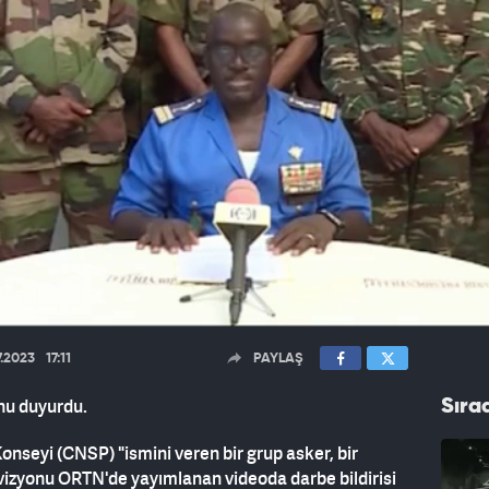
7.2023
17:11
PAYLAŞ
nu duyurdu.
Sıra
onseyi (CNSP) "ismini veren bir grup asker, bir
evizyonu ORTN'de yayımlanan videoda darbe bildirisi