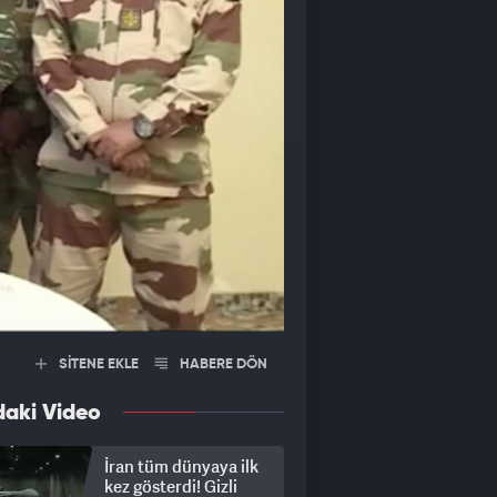
SİTENE EKLE
HABERE DÖN
daki Video
İran tüm dünyaya ilk
kez gösterdi! Gizli