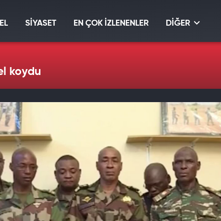
EL
SİYASET
EN ÇOK İZLENENLER
DİĞER
el koydu