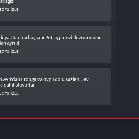
acağız!
EOYU İZLE
biya Cumhurbaşkanı Petro, görevi devretmeden
an ayrıldı
EOYU İZLE
 Avn'dan Erdoğan'a övgü dolu sözler! Dev
e dahil oluyorlar
EOYU İZLE
lı kadına çirkin saldırı! 'Kıyafetin çocuklarımı
tuyor'
EOYU İZLE