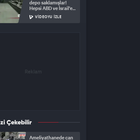
depo saklamışlar!
Hepsi ABD ve İsrail'e
ait
VIDEOYU İZLE
izi Çekebilir
Ameliyathanede can