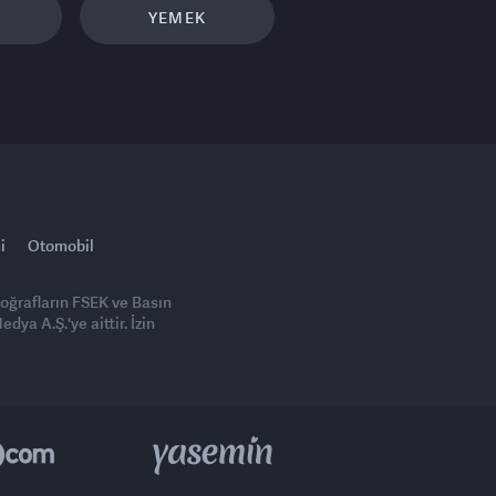
YEMEK
i
Otomobil
toğrafların FSEK ve Basın
ya A.Ş.'ye aittir. İzin