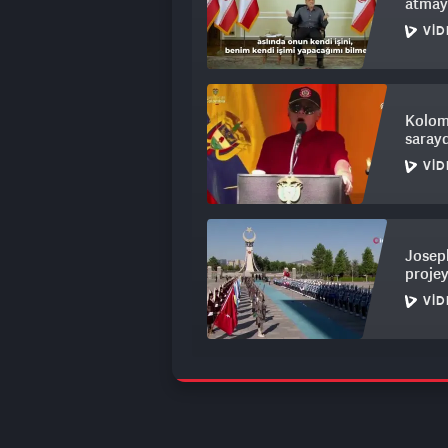
atmay
VID
Kolom
sarayd
VID
Joseph
projey
VID
Çarşaf
korku
VID