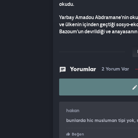
okudu.
Yarbay Amadou Abdramane'nin okudu
ve ülkenin içinden geçtiği sosyo-
Bazoum'un devrildiği ve anayasanın as
Bildiride, 22.00-05.00 saatlerinde 
kapatıldığı kaydedildi.
Cumhurbaşkanı Mohamed Bazoum, sa
Yorumlar
2 Yorum Var
unsurları tarafından alıkonulmuştu.
Halk, darbeyi engellemek için soka
protesto gösterisi düzenlemişti.
Darbenin arkasında yaklaşık 10 yıl
hakan
görev yapan General Omar Tchiani'nin
bunlarda hic musluman tipi yok, 
Bazoum'un son günlerde, önceki 
aynı görevde bulunan Tchiani'yi göre
Beğen