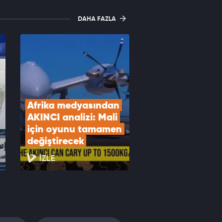
DAHA FAZLA
Afrika medyasından 
AKINCI analizi: Mali 
için oyunu tamamen 
değiştirecek
İZLE