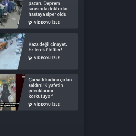
pazarı: Deprem
sırasında doktorlar
hastaya siper oldu
VIDEOYU İZLE
Kaza değil cinayet:
Ezilerek öldüler!
VIDEOYU İZLE
Çarşaflı kadına çirkin
saldırı! 'Kıyafetin
çocuklarımı
korkutuyor'
VIDEOYU İZLE