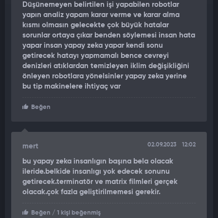
Düşünemeyen belirtilen işi yapabilen robotlar
temiz bir şekilde geçilmesi gereken kapılarla noktalı bir parkur
yapın analiz yapam karar verme ve karar alma
etrafında bir drone uçurmayı içeriyor. Pilotlar parkuru drone'a
kısmı olmasın gelecekte çok büyük hatalar
monte edilmiş bir kameradan gelen video beslemesi
sorunlar ortaya çıkar benden söylemesi insan hata
aracılığıyla takip ettiler.
yapar insan yapay zeka yapar kendi sonu
getirecek hatayı yapmamalı bence cevreyi
Yarışmanın sonucunda yapay zeka insan dorene pilotlarına
denizleri atıklardan temizleyen iklim değişikliğini
karşı üstün bir galibiyet elde etti.
önleyen robotlara yönelsinler yapay zeka yerine
bu tip makinelere ihtiyaç var
Beğen
02.09.2023
12:02
mert
bu yapay zeka insanlıgın başına bela olacak
ileride.belkide insanlıgı yok edecek sonunu
getirecek.terminatör ve matrix filmleri gerçek
olacak.çok fazla geliştirilmemesi gerekir.
Beğen
/ 1 kişi beğenmiş