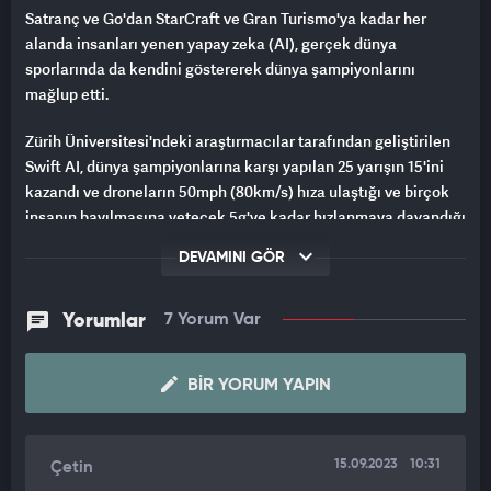
Satranç ve Go'dan StarCraft ve Gran Turismo'ya kadar her
alanda insanları yenen yapay zeka (AI), gerçek dünya
sporlarında da kendini göstererek dünya şampiyonlarını
mağlup etti.
Zürih Üniversitesi'ndeki araştırmacılar tarafından geliştirilen
Swift AI, dünya şampiyonlarına karşı yapılan 25 yarışın 15'ini
kazandı ve droneların 50mph (80km/s) hıza ulaştığı ve birçok
insanın bayılmasına yetecek 5g'ye kadar hızlanmaya dayandığı
bir parkurda en hızlı turu attı.
DEVAMINI GÖR
YAPAY ZEKA İLK KEZ BİR İNSAN ŞAMPİYONU YENDİ
Yorumlar
7 Yorum Var
Swift'in geliştirilmesine yardımcı olan araştırmacılardan Elia
Kaufmann,
"Elde ettiğimiz sonuç, yapay zeka tarafından
desteklenen bir robotun, insanlar için ve insanlar tarafından
BIR YORUM YAPIN
tasarlanan gerçek bir fiziksel sporda bir insan şampiyonu ilk
kez yendiğine işaret ediyor"
dedi.
15.09.2023
10:31
Çetin
Birinci şahıs görünümlü drone yarışı, bir kazayı önlemek için