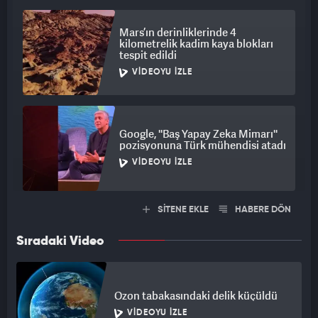
Mars’ın derinliklerinde 4
kilometrelik kadim kaya blokları
tespit edildi
VIDEOYU İZLE
Google, ''Baş Yapay Zeka Mimarı''
pozisyonuna Türk mühendisi atadı
VIDEOYU İZLE
SİTENE EKLE
HABERE DÖN
Sıradaki Video
Ozon tabakasındaki delik küçüldü
VIDEOYU İZLE