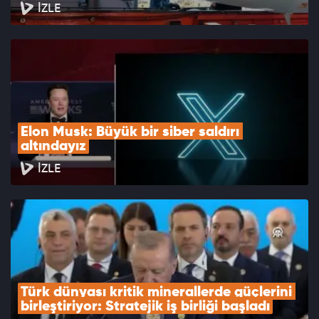
İZLE
Elon Musk: Büyük bir siber saldırı 
altındayız
İZLE
Türk dünyası kritik minerallerde güçlerini 
birleştiriyor: Stratejik iş birliği başladı