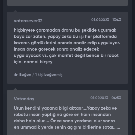
01.09.2023
13:43
vatansever32
hiçbiryere çarpmadan dronu bu şekilde uçurmak
baya zor zaten. yapay zeka bu işi her platformda
kazanır. gördüklerini anında analiz edip uyguluyor.
insan önce görecek sonra analiz edecek
uygulayacak vs. çok marifet değil bence bir robot
için. normal birşey
Beğen
/ 1 kişi beğenmiş
01.09.2023
04:53
Vatandaş
Ürün kendini yapana bilği aktarır....Yapay zeka ve
robotu insan yaptığına göre en hain insandan
daha hain olur.... Önce sana yardımcı olur sonra
en ummadık yerde senin açığını birilerine satar......