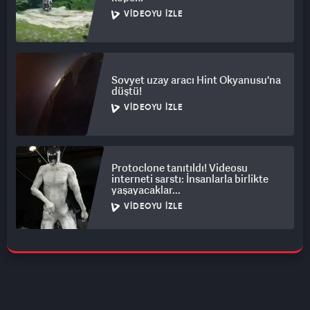
VIDEOYU İZLE
Sovyet uzay aracı Hint Okyanusu'na
düştü!
VIDEOYU İZLE
Protoclone tanıtıldı! Videosu
interneti sarstı: İnsanlarla birlikte
yaşayacaklar...
VIDEOYU İZLE