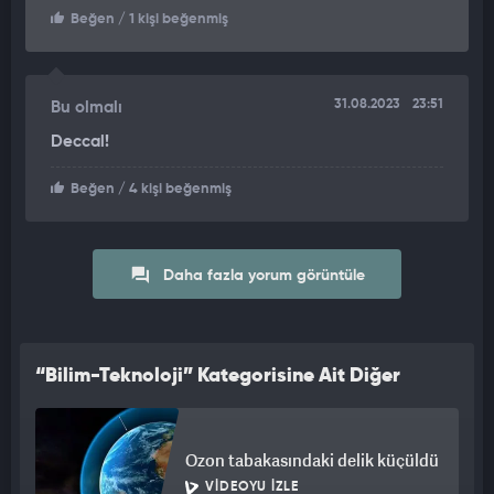
Beğen
/ 1 kişi beğenmiş
31.08.2023
23:51
Bu olmalı
Deccal!
Beğen
/ 4 kişi beğenmiş
Daha fazla yorum görüntüle
“Bilim-Teknoloji” Kategorisine Ait Diğer
Videolar
Ozon tabakasındaki delik küçüldü
VIDEOYU İZLE