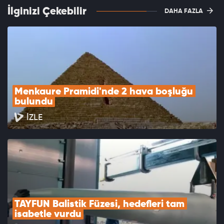
İlginizi Çekebilir
DAHA FAZLA
Menkaure Pramidi'nde 2 hava boşluğu 
bulundu
İZLE
TAYFUN Balistik Füzesi, hedefleri tam 
isabetle vurdu