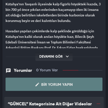
Kütahya'nın Tavşanlı ilçesinde kalp figürlü höyükteki kazıda, 3
bin 700 yıl önce yıkılan evlerinden kaçamayıp ölen iki insana
ait olduğu belirtilen iskeletlerden birinde karbonize olarak
korunmuş beyin ve deri kalıntıları bulundu.
Havadan yapılan çekimlerde kalp şeklinde görüldüğü için
Kütahya'nın kalbi olarak anılan höyükte kazı, Bilecik Şeyh
Edebali Üniversitesi İnsan ve Toplum Bilimleri Fakültesi
Arkeoloji Bölüm Başkanı Prof. Dr. Erkan Fidan başkanlığında
sürüyor.
DEVAMINI GÖR
Avrupa Arkeologlar Birliğince 30 Ağustos-2 Eylül'de Kuzey
İrlanda'nın başkenti Belfast'ta 29'uncusu düzenlenen
Yorumlar
0 Yorum Var
ve dünyanın en önemli arkeoloji toplantısı olarak
değerlendirilen etkinlikte Tavşanlı Höyük kazısı uzmanlarınca
BIR YORUM YAPIN
yapılan sunumlarda verilen bilgiler, arkeologları
heyecanlandırdı.
Prof. Dr. Fidan ile kazının başkan yardımcısı olan Nişantaşı
“GÜNCEL” Kategorisine Ait Diğer Videolar
Üniversitesinden Dr. Öğr. Üyesi Nihan Naiboğlu'nun hazırladığı