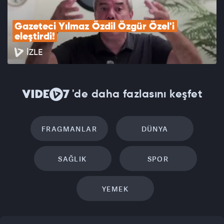
Gazeteci Yılmaz Özdil Özgür Özel'i 
eleştirdi!
İZLE
'de daha fazlasını keşfet
FRAGMANLAR
DÜNYA
SAĞLIK
SPOR
YEMEK