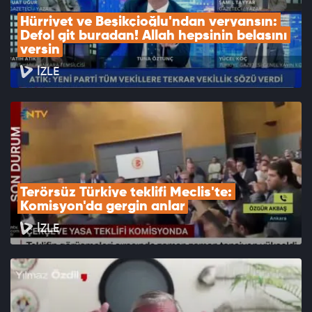
Hürriyet ve Beşikçioğlu'ndan veryansın: 
Defol git buradan! Allah hepsinin belasını 
versin
İZLE
Terörsüz Türkiye teklifi Meclis'te: 
Komisyon'da gergin anlar
İZLE