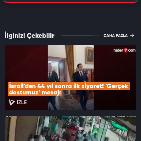
İlginizi Çekebilir
DAHA FAZLA
İsrail'den 44 yıl sonra ilk ziyaret! 'Gerçek 
dostumuz' mesajı
İZLE