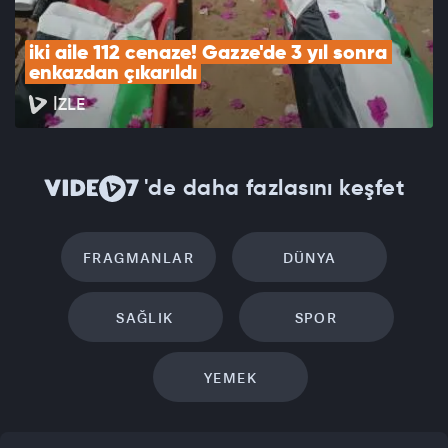
iki aile 112 cenaze! Gazze'de 3 yıl sonra 
enkazdan çıkarıldı
İZLE
'de daha fazlasını keşfet
FRAGMANLAR
DÜNYA
SAĞLIK
SPOR
YEMEK