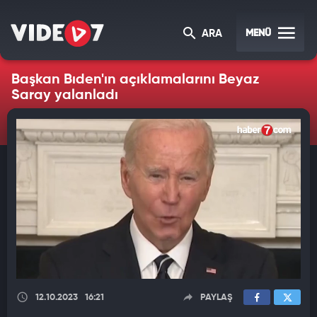
MENÜ
ARA
Başkan Bıden'ın açıklamalarını Beyaz
Saray yalanladı
12.10.2023
16:21
PAYLAŞ