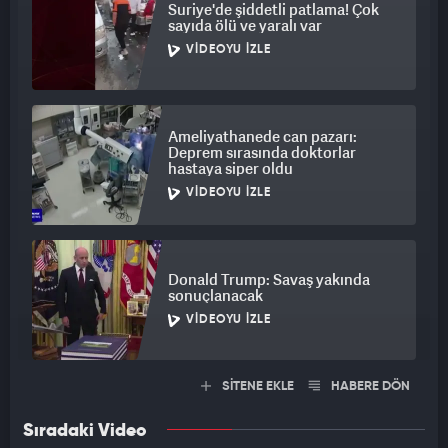
Suriye'de şiddetli patlama! Çok
sayıda ölü ve yaralı var
VIDEOYU İZLE
Ameliyathanede can pazarı:
Deprem sırasında doktorlar
hastaya siper oldu
VIDEOYU İZLE
Donald Trump: Savaş yakında
sonuçlanacak
VIDEOYU İZLE
SİTENE EKLE
HABERE DÖN
Sıradaki Video