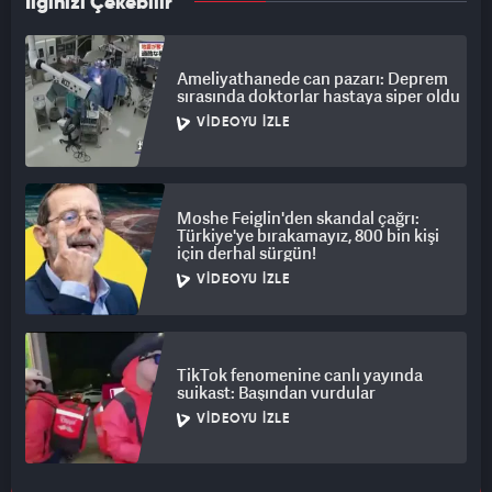
İlginizi Çekebilir
Ameliyathanede can pazarı: Deprem
sırasında doktorlar hastaya siper oldu
VIDEOYU İZLE
Moshe Feiglin'den skandal çağrı:
Türkiye'ye bırakamayız, 800 bin kişi
için derhal sürgün!
VIDEOYU İZLE
TikTok fenomenine canlı yayında
suikast: Başından vurdular
VIDEOYU İZLE