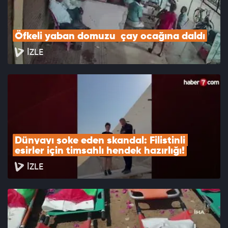
Öfkeli yaban domuzu  çay ocağına daldı
İZLE
Dünyayı şoke eden skandal: Filistinli 
esirler için timsahlı hendek hazırlığı!
İZLE