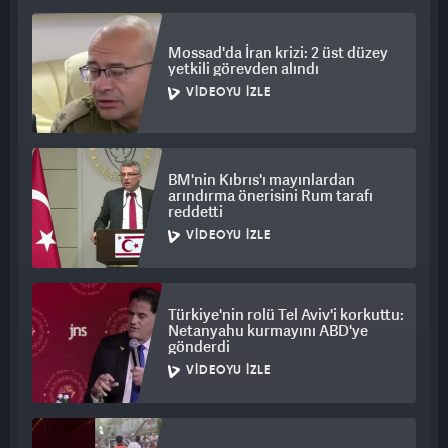
kestiğine" ilişkin iddialarının, birkaç habere ve İsrailli
yetkililerin söylemlerine dayandığını açıkladı.
Mossad'da İran krizi: 2 üst düzey
yetkili görevden alındı
AÇIKLAMALAR DEZENFORMASYONDUR
VIDEOYU İZLE
Bir açıklamada Türkiye'den geldi. Cumhurbaşkanlığı İletişim
Başkanlığı Dezenformasyonla Mücadele Merkezi, sosyal
medya hesabından yaptığı paylaşımda "ABD Başkanı Joe
BM'nin Kıbrıs'ı mayınlardan
Bıden'ın açıklamaları dezenformasyondur" denildi.
arındırma önerisini Rum tarafı
reddetti
VIDEOYU İZLE
Türkiye'nin rolü Tel Aviv'i korkuttu:
Netanyahu kurmayını ABD'ye
gönderdi
VIDEOYU İZLE