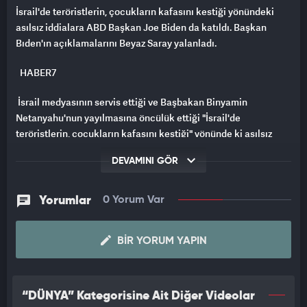
İsrail'de teröristlerin, çocukların kafasını kestiği yönündeki
asılsız iddialara ABD Başkan Joe Biden da katıldı. Başkan
Bıden'ın açıklamalarını Beyaz Saray yalanladı.
HABER7
İsrail medyasının servis ettiği ve Başbakan Binyamin
Netanyahu'nun yayılmasına öncülük ettiği "İsrail'de
teröristlerin, çocukların kafasını kestiği" yönünde ki asılsız
iddialara ABD Başkanı Joe Bıden'da ortak oldu. Beyaz Saray
DEVAMINI GÖR
yetkilileri ise bu konunun sadece bir kaç habere dayandığı
yönünde bir açıklama yaptı.
Yorumlar
0 Yorum Var
[Sosyal medyada yayılan İsrail yalanları! İletişim Başkanlığı
doğrularını paylaştı] Sosyal medyada yayılan İsrail yalanları!
İletişim Başkanlığı doğrularını paylaştı
BIR YORUM YAPIN
BEYAZ SARAY YALANLADI
“DÜNYA” Kategorisine Ait Diğer Videolar
Beyaz Saray, Biden'ın "Teröristlerin, çocukların kafasını