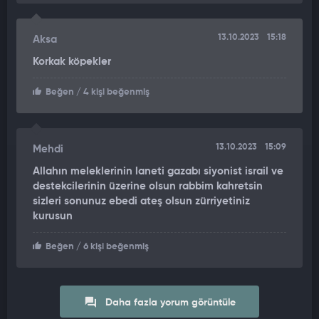
13.10.2023
15:18
Aksa
Korkak köpekler
Beğen
/ 4 kişi beğenmiş
13.10.2023
15:09
Mehdi
Allahın meleklerinin laneti gazabı siyonist israil ve
destekcilerinin üzerine olsun rabbim kahretsin
sizleri sonunuz ebedi ateş olsun zürriyetiniz
kurusun
Beğen
/ 6 kişi beğenmiş
Daha fazla yorum görüntüle