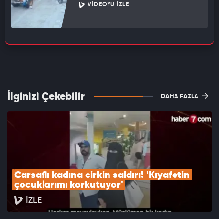
VIDEOYU İZLE
İlginizi Çekebilir
DAHA FAZLA
Çarşaflı kadına çirkin saldırı! 'Kıyafetin 
çocuklarımı korkutuyor'
İZLE