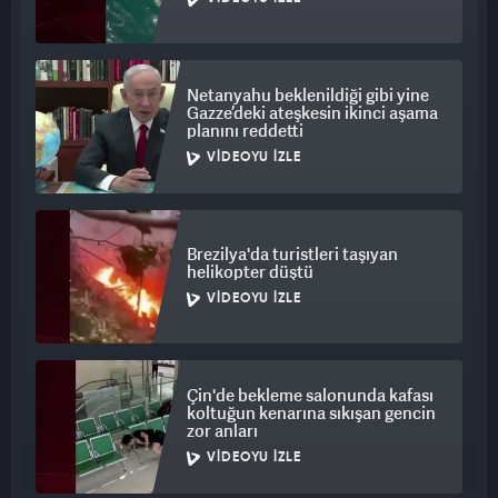
Netanyahu beklenildiği gibi yine
Gazze’deki ateşkesin ikinci aşama
planını reddetti
VIDEOYU İZLE
Brezilya'da turistleri taşıyan
helikopter düştü
VIDEOYU İZLE
Çin'de bekleme salonunda kafası
koltuğun kenarına sıkışan gencin
zor anları
VIDEOYU İZLE