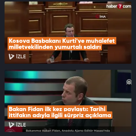
Kosova Başbakanı Kurti'ye muhalefet 
milletvekilinden yumurtalı saldırı
İZLE
Bakan Fidan ilk kez paylaştı: Tarihi 
ittifakın adıyla ilgili sürpriz açıklama
İZLE