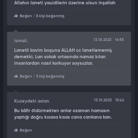
Allahın laneti yauidilerin üzerine olsun inşallah
seccadeler ve ayakkabılar sokak ortasında kaldı.
Beğen
/ 8 kişi beğenmiş
13.10.2023
16:55
ismail.
Lanetli kavim boşuna ALLAH cc lanetlememiş
demekki. Lan sokak ortasında namaz kılan
insanlardan nasıl korkuyor soysuzlar.
Beğen
/ 3 kişi beğenmiş
13.10.2023
15:42
Kuzeydeki aslan
Bu kâfir öldürmekten anlar ozaman hamasın
yaptığı doğru kısasa kısas cana cankana kan.
Beğen