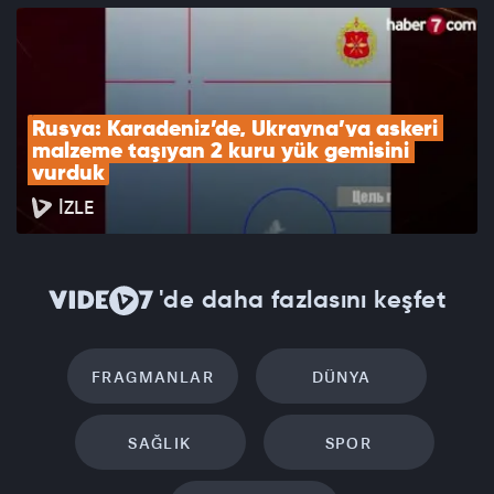
Rusya: Karadeniz’de, Ukrayna’ya askeri 
malzeme taşıyan 2 kuru yük gemisini 
vurduk
İZLE
'de daha fazlasını keşfet
FRAGMANLAR
DÜNYA
SAĞLIK
SPOR