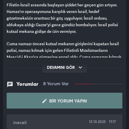
Filistin-İsrail arasında başlayan şiddet her geçen gün artıyor.
Hamas'ın operasyonuna karşılık veren İsrail, hedef
gözetmeksizin orantısız bir güç uyguluyor. İsrail ordusu,
ablukaya aldığı Gazze'yi gece gündüz bombalıyor. İsrail polisi
kutsal mekana gidişe de izin vermiyor.
Cuma namazı öncesi kutsal mekanın girişlerini kapatan İsrail
polisi, namaz kılmak için gelen Filistinli Müslümanların
Mescid-i Aksa'ya girmesine engel oldu. Cuma namazını kılmak
için gelen Filistinlilere gaz bombası ve plastik mermilerle
DEVAMINI GÖR
müdahale edildi.
İsrail polisi, Mescid-i Aksa'ya alınmayıp ara sokaklarda,
Yorumlar
8 Yorum Var
mahallelerde toplanıp cuma namazı kılmak isteyen Filistinli
Müslümanlara ise, hem gaz bombası attı hem de atlı polislerle
BIR YORUM YAPIN
müdahale etti.
Saat 13.10 itibari ile cuma namazından çıkan Müslümanlar ise,
protesto gösterilerine başladı. İsrail polisi ve atlı polisler de
13.10.2023
17:17
ineceli
müdahale etmek için harekete geçti. Müdahalenin ardından