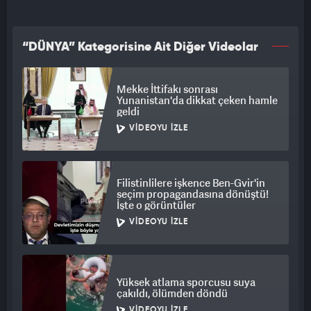
“DÜNYA” Kategorisine Ait Diğer Videolar
Mekke İttifakı sonrası
Yunanistan'da dikkat çeken hamle
geldi
VIDEOYU İZLE
Filistinlilere işkence Ben-Gvir'in
seçim propagandasına dönüştü!
İşte o görüntüler
VIDEOYU İZLE
Yüksek atlama sporcusu suya
çakıldı, ölümden döndü
VIDEOYU İZLE