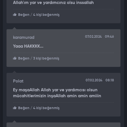
Allah'ım yar ve yardımcınız olsu inssallah
Beğen
/ 4 kişi beğenmiş
07.02.2024
09:46
karamurad
Yaaa HAKKKK...
Beğen
/ 3 kişi beğenmiş
07.02.2024
08:18
Polat
Ey maşaAllah Allah yar ve yardımcısı olsun
mücahitlerimizin inşaAllah amin amin amiiin
Beğen
/ 4 kişi beğenmiş