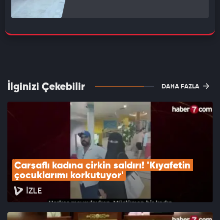
İlginizi Çekebilir
DAHA FAZLA
Çarşaflı kadına çirkin saldırı! 'Kıyafetin 
çocuklarımı korkutuyor'
İZLE