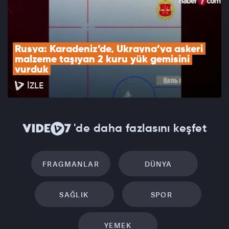
Rusya: Karadeniz’de, Ukrayna’ya askeri 
malzeme taşıyan 2 kuru yük gemisini 
vurduk
İZLE
'de daha fazlasını keşfet
FRAGMANLAR
DÜNYA
SAĞLIK
SPOR
YEMEK