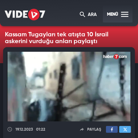
MENÜ
ARA
Kassam Tugayları tek atışta 10 İsrail
askerini vurduğu anları paylaştı
19.12.2023
01:22
PAYLAŞ