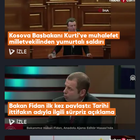
Kosova Başbakanı Kurti'ye muhalefet 
milletvekilinden yumurtalı saldırı
İZLE
Bakan Fidan ilk kez paylaştı: Tarihi 
ittifakın adıyla ilgili sürpriz açıklama
İZLE