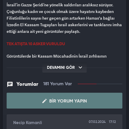
İsrail’in Gazze Şeridi’ne yönelik saldırıları aralıksız sürüyor.
Çoğunluğu kadın ve çocuk olmak üzere hayatını kaybeden
Filistinlilerin sayısı her geçen gün artarken Hamas'a bağlaı
İzzedin El Kassam Tugayları İsrail askerlerini ve tanklarını imha
ettiği anlara ait yeni görüntüler paylaştı.
TEK ATIŞTA 10 ASKER VURULDU
Görüntülerde bir Kassam Mücahadinin İsrail zırhlısının
arkasına saklanan 10 kişilik İsrail askergrubunu vurduğu anlar
DEVAMINI GÖR
yer aldı.
Kassam Tugayları bir diğer görüntüde ise Gazze Şeridi’nde
Yorumlar
181 Yorum Var
birçok noktada İsrail ordusuna düzenlediği saldırılara ait yeni
görüntüleri yayınladı. Çok sayıda zırhlı aracın roketlerle
vurulduğu görüntülerde, Beyt Lahya’da İsrail konvoyuna
BIR YORUM YAPIN
düzenlenen saldırıda çok sayıda İsrail askerinin içinde
bulunduğu bir cipin roketle vurulduğu görüldü. İsrail ordusunun
vurulan tankları iş makineleriyle çekerek bölgeden çıkarmaya
07.02.2024
17:12
Necip Kamanli
çalıştığı anlar da görüntülerde yer aldı.