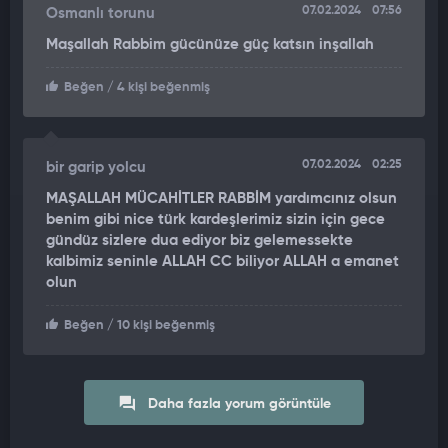
07.02.2024
07:56
Osmanlı torunu
Maşallah Rabbim gücünüze güç katsın inşallah
Beğen
/ 4 kişi beğenmiş
07.02.2024
02:25
bir garip yolcu
MAŞALLAH MÜCAHİTLER RABBİM yardımcınız olsun
benim gibi nice türk kardeşlerimiz sizin için gece
gündüz sizlere dua ediyor biz gelemessekte
kalbimiz seninle ALLAH CC biliyor ALLAH a emanet
olun
Beğen
/ 10 kişi beğenmiş
Daha fazla yorum görüntüle