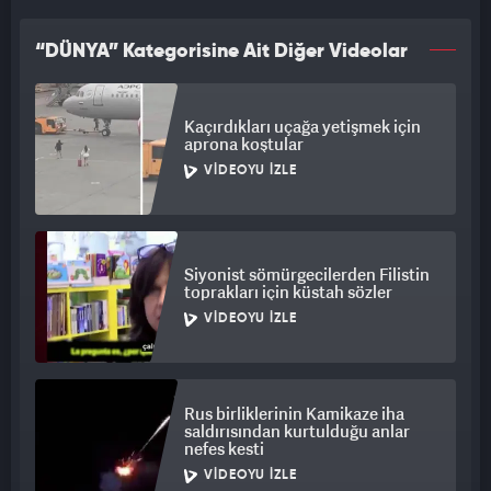
“DÜNYA” Kategorisine Ait Diğer Videolar
Kaçırdıkları uçağa yetişmek için
aprona koştular
VIDEOYU İZLE
Siyonist sömürgecilerden Filistin
toprakları için küstah sözler
VIDEOYU İZLE
Rus birliklerinin Kamikaze iha
saldırısından kurtulduğu anlar
nefes kesti
VIDEOYU İZLE