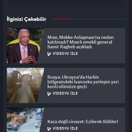
İlginizi Çekebilir
Mısır, Mekke Anlaşması'na neden
katılmadı? Mısırlı emekli general
Samir Ragheb açıkladı
VIDEOYU İZLE
Rusya: Ukrayna'da Harkiv
bölgesindeki İvanovka yerleşim yeri
kontrolümüze geçti
VIDEOYU İZLE
Kaza değil cinayet: Ezilerek öldüler!
VIDEOYU İZLE