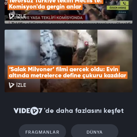
Terörsüz Türkiye teklifi Meclis'te: 
Komisyon'da gergin anlar
İZLE
‘Salak Milyoner’ filmi gerçek oldu: Evin 
altında metrelerce define çukuru kazdılar
İZLE
'de daha fazlasını keşfet
FRAGMANLAR
DÜNYA