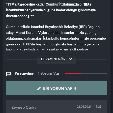
"31 Mart gecesine kadar Cumhur İttifakımızla birlikte
İstanbul'un her yerinde bugüne kadar olduğu gibi olmaya
devam edeceğiz"
Cumhur İttifakı İstanbul Büyükşehir Belediye (İBB) Başkan
adayı Murat Kurum, "Aylardır bilim insanlarımızla yapmış
olduğumuz çalışmaları İstanbullu hemşehrilerimizle perşembe
günü saat 11.00'de büyük bir coşkuyla büyük bir heyecanla
büyük bir katılımla bilim insanlarımızın, sivil toplum
örgütlerimizin, muhtarlarımızın, derneklerimizin katılımıyla tüm
DEVAMINI GÖR
İstanbullularla paylaşıyor olacağız." dedi.
Beşiktaş'ta esnaf ziyareti gerçekleştiren Kurum, burada basın
Yorumlar
1 Yorum Var
mensuplarına çiçek takdim etti, İstanbul'un her yerinin çiçek
bahçesine döneceğini söyledi.
BIR YORUM YAPIN
Bir basın mensubunun, "Sökülen dikey bahçeler geri konulacak
mı?" sorusuna Kurum, "Tabii ki konulacak. Hep diyorum iklim
değişikliği diye. Bu mücadeleyi yapabilmeniz için yeşil alanları
22.01.2024
19:28
Zeynep Çtnky
artırmanız lazım, korumanız lazım. Dolayısıyla iklim değişikliği